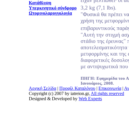
είχαν βελτιωθεί· οι 
Κατάθλιψη
3,2 kg (7,1 lbs).
Υπερκινητικό σύνδρομο
Ωτορινολαρυγγολογία
"Φυσικά θα πρέπει να
χρήση της μετφορμίν
επιβαρυντικούς παράγ
"Aυτή την στιγμή ασ
στάδιο της έρευνας"
αποτελεσματικότητα
μετφορμίνης και της
διαφορετικές δοσολο
με αντιψυχωτικά που
ΠΗΓΗ: Εφημερίδα του Αμ
Ιανουάριος, 2008.
Αρχική Σελίδα
|
Προφίλ Καταλόγου
|
Επικοινωνία
|
Αν
Copyright (c) 2007 by iatreion.gr,
All rights reserved
Designed & Developed by
Web Experts