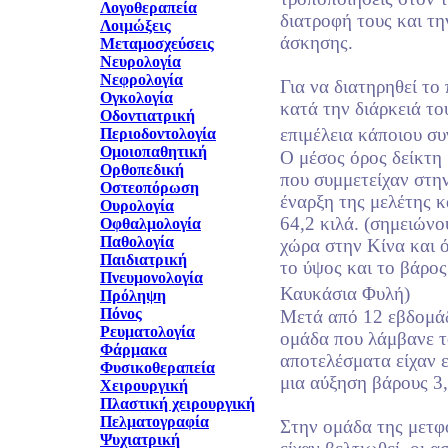
Λογοθεραπεία
διατροφή τους και τ
Λοιμώξεις
άσκησης.
Μεταμοσχεύσεις
Νευρολογία
Νεφρολογία
Για να διατηρηθεί το
Ογκολογία
κατά την διάρκειά του
Οδοντιατρική
επιμέλεια κάποιου συ
Περιοδοντολογία
Ομοιοπαθητική
Ο μέσος όρος δείκτη
Ορθοπεδική
που συμμετείχαν στην
Οστεοπόρωση
έναρξη της μελέτης 
Ουρολογία
64,2 κιλά. (σημειώνο
Οφθαλμολογία
Παθολογία
χώρα στην Κίνα και 
Παιδιατρική
το ύψος και το βάρος
Πνευμονολογία
Καυκάσια Φυλή)
Πρόληψη
Πόνος
Μετά από 12 εβδομάδε
Ρευματολογία
ομάδα που λάμβανε τ
Φάρμακα
αποτελέσματα είχαν ε
Φυσικοθεραπεία
μια αύξηση βάρους 3,1
Χειρουργική
Πλαστική χειρουργική
Πελματογραφία
Στην ομάδα της μετφ
Ψυχιατρική