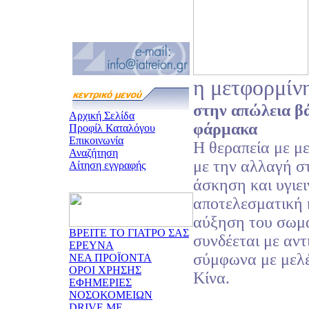
η μετφορμίν
στην απώλεια β
Αρχική Σελίδα
φάρμακα
Προφίλ Καταλόγου
Επικοινωνία
Η θεραπεία με μ
Αναζήτηση
με την αλλαγή σ
Αίτηση εγγραφής
άσκηση και υγιει
αποτελεσματική κ
αύξηση του σωμα
ΒΡΕΙΤΕ ΤΟ ΓΙΑΤΡΟ ΣΑΣ
συνδέεται με αν
ΕΡΕΥΝΑ
σύμφωνα με μελέ
ΝΕΑ ΠΡΟΪΟΝΤΑ
ΟΡΟΙ ΧΡΗΣΗΣ
Κίνα.
ΕΦΗΜΕΡΙΕΣ
ΝΟΣΟΚΟΜΕΙΩΝ
DRIVE ME