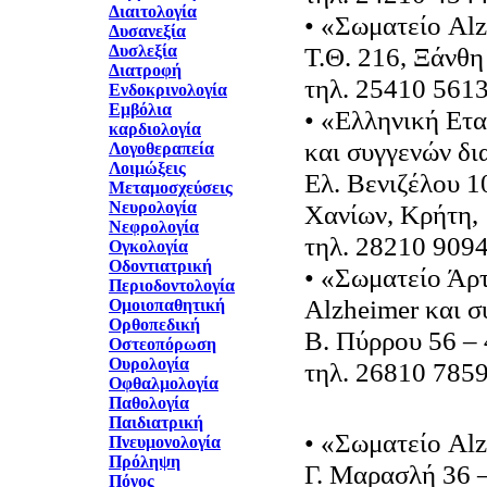
Διαιτολογία
• «Σωματείο Al
Δυσανεξία
Δυσλεξία
Τ.Θ. 216, Ξάνθη
Διατροφή
τηλ. 25410 561
Ενδοκρινολογία
Εμβόλια
• «Ελληνική Ετα
καρδιολογία
και συγγενών δ
Λογοθεραπεία
Λοιμώξεις
Ελ. Βενιζέλου 1
Μεταμοσχεύσεις
Νευρολογία
Χανίων, Κρήτη,
Νεφρολογία
τηλ. 28210 909
Ογκολογία
Οδοντιατρική
• «Σωματείο Άρτ
Περιοδοντολογία
Alzheimer και 
Ομοιοπαθητική
Ορθοπεδική
Β. Πύρρου 56 –
Οστεοπόρωση
Ουρολογία
τηλ. 26810 785
Οφθαλμολογία
Παθολογία
Παιδιατρική
• «Σωματείο Al
Πνευμονολογία
Πρόληψη
Γ. Μαρασλή 36 
Πόνος