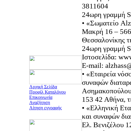
3811604
24ωρη γραμμή 
• «Σωματείο Al
Μακρή 16 – 566
Θεσσαλονίκης τ
24ωρη γραμμή S
Ιστοσελίδα: www
E-mail: alzhass
• «Εταιρεία νόσ
συναφών διαταρ
Αρχική Σελίδα
Ασημακοπούλου
Προφίλ Καταλόγου
Επικοινωνία
153 42 Αθήνα, 
Αναζήτηση
• «Ελληνική Ετα
Αίτηση εγγραφής
και συναφών δι
Ελ. Βενιζέλου 1