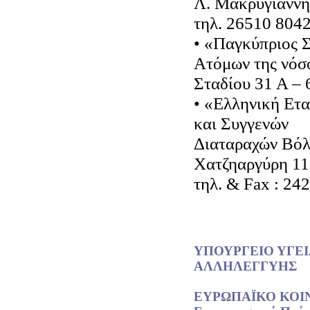
Λ. Μακρυγιάννη
τηλ. 26510 804
• «Παγκύπριος 
Ατόμων της νόσ
Σταδίου 31 Α –
• «Ελληνική Ετ
και Συγγενών
Διαταραχών Βό
Χατζηαργύρη 11
τηλ. & Fax : 24
ΥΠΟΥΡΓΕΙΟ ΥΓΕΙ
ΑΛΛΗΛΕΓΓΥΗΣ
ΕΥΡΩΠΑΪΚΟ ΚΟΙ