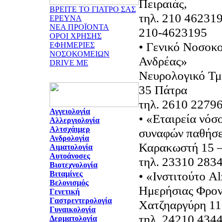
Πειραιάς,
ΒΡΕΙΤΕ ΤΟ ΓΙΑΤΡΟ ΣΑΣ
τηλ. 210 46231
ΕΡΕΥΝΑ
ΝΕΑ ΠΡΟΪΟΝΤΑ
210-4623195
ΟΡΟΙ ΧΡΗΣΗΣ
• Γενικό Νοσοκ
ΕΦΗΜΕΡΙΕΣ
ΝΟΣΟΚΟΜΕΙΩΝ
Ανδρέας»
DRIVE ME
Νευρολογικό Τμ
35 Πάτρα
τηλ. 2610 2279
Αγγειολογία
• «Εταιρεία νόσ
Αλλεργιολογία
Αλτσχάιμερ
συναφών παθήσε
Ανδρολογία
Καρακωστή 15 –
Αιματολογία
Αυτοάνοσες
τηλ. 23310 283
Βιοτεχνολογία
• «Ινστιτούτο A
Βιταμίνες
Βελονισμός
Ημερήσιας Φρον
Γενετική
Γαστρεντερολογία
Χατζηαργύρη 11
Γυναικολογία
τηλ. 24210 434
Δερματολογία