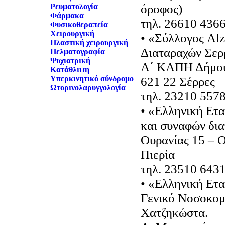
όροφος)
Ρευματολογία
Φάρμακα
τηλ. 26610 436
Φυσικοθεραπεία
Χειρουργική
• «Σύλλογος Al
Πλαστική χειρουργική
Διαταραχών Σε
Πελματογραφία
Ψυχιατρική
Α΄ ΚΑΠΗ Δήμου 
Κατάθλιψη
Υπερκινητικό σύνδρομο
621 22 Σέρρες
Ωτορινολαρυγγολογία
τηλ. 23210 557
• «Ελληνική Ετα
και συναφών δι
Ουρανίας 15 – 
Πιερία
τηλ. 23510 643
• «Ελληνική Ετα
Γενικό Νοσοκομε
Χατζηκώστα.