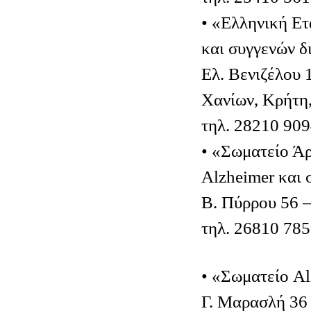
• «Ελληνική Ετ
και συγγενών 
Ελ. Βενιζέλου 
Χανίων, Κρήτη
τηλ. 28210 90
• «Σωματείο Άρ
Alzheimer και
Β. Πύρρου 56 
τηλ. 26810 78
• «Σωματείο A
Γ. Μαρασλή 36