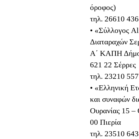
όροφος)
τηλ. 26610 43
• «Σύλλογος A
Διαταραχών Σε
Α΄ ΚΑΠΗ Δήμου
621 22 Σέρρες
τηλ. 23210 55
• «Ελληνική Ετ
και συναφών δι
Ουρανίας 15 –
00 Πιερία
τηλ. 23510 64