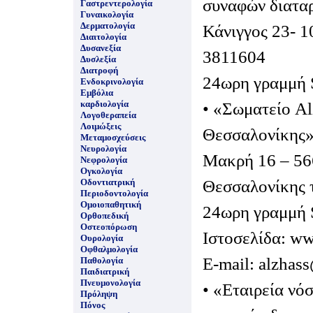
συναφών διατα
Γαστρεντερολογία
Γυναικολογία
Δερματολογία
Κάνιγγος 23- 1
Διαιτολογία
Δυσανεξία
3811604
Δυσλεξία
Διατροφή
24ωρη γραμμή 
Ενδοκρινολογία
Εμβόλια
καρδιολογία
• «Σωματείο Al
Λογοθεραπεία
Λοιμώξεις
Θεσσαλονίκης
Μεταμοσχεύσεις
Νευρολογία
Μακρή 16 – 56
Νεφρολογία
Ογκολογία
Θεσσαλονίκης 
Οδοντιατρική
Περιοδοντολογία
Ομοιοπαθητική
24ωρη γραμμή 
Ορθοπεδική
Οστεοπόρωση
Ιστοσελίδα: ww
Ουρολογία
Οφθαλμολογία
E-mail: alzhas
Παθολογία
Παιδιατρική
Πνευμονολογία
• «Εταιρεία νό
Πρόληψη
Πόνος