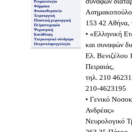
συναφών διατα
Ρευματολογία
Φάρμακα
Ασημακοπούλου
Φυσικοθεραπεία
Χειρουργική
Πλαστική χειρουργική
153 42 Αθήνα, 
Πελματογραφία
Ψυχιατρική
• «Ελληνική Ετ
Κατάθλιψη
Υπερκινητικό σύνδρομο
και συναφών δ
Ωτορινολαρυγγολογία
Ελ. Βενιζέλου 
Πειραιάς,
τηλ. 210 4623
210-4623195
• Γενικό Νοσο
Ανδρέας»
Νευρολογικό Τμ
263 35 Πάτρα