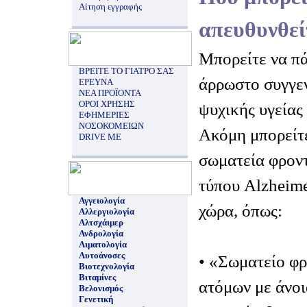
Αίτηση εγγραφής
απευθυνθεί
Μπορείτε να πά
ΒΡΕΙΤΕ ΤΟ ΓΙΑΤΡΟ ΣΑΣ
άρρωστο συγγεν
ΕΡΕΥΝΑ
ΝΕΑ ΠΡΟΪΟΝΤΑ
ΟΡΟΙ ΧΡΗΣΗΣ
ψυχικής υγείας 
ΕΦΗΜΕΡΙΕΣ
ΝΟΣΟΚΟΜΕΙΩΝ
Ακόμη μπορείτε
DRIVE ME
σωματεία φροντ
τύπου Alzheime
Αγγειολογία
χώρα, όπως:
Αλλεργιολογία
Αλτσχάιμερ
Ανδρολογία
Αιματολογία
Αυτοάνοσες
• «Σωματείο φ
Βιοτεχνολογία
Βιταμίνες
ατόμων με άνοι
Βελονισμός
Γενετική