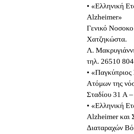
• «Ελληνική Ετ
Alzheimer»
Γενικό Νοσοκομ
Χατζηκώστα.
Λ. Μακρυγιάννη
τηλ. 26510 80
• «Παγκύπριος
Ατόμων της νό
Σταδίου 31 Α 
• «Ελληνική Ετ
Alzheimer και 
Διαταραχών Β