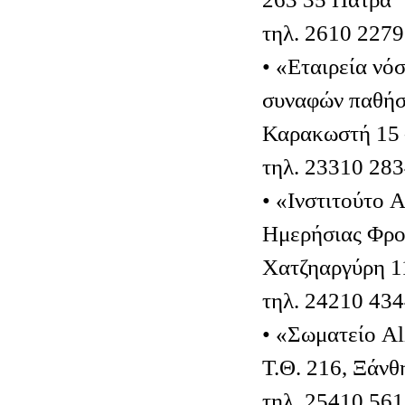
τηλ. 2610 227
• «Εταιρεία νό
συναφών παθήσ
Καρακωστή 15 
τηλ. 23310 28
• «Ινστιτούτο 
Ημερήσιας Φρο
Χατζηαργύρη 1
τηλ. 24210 43
• «Σωματείο A
Τ.Θ. 216, Ξάνθ
τηλ. 25410 56