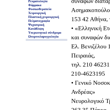
συναφών διατα
Ρευματολογία
Φάρμακα
Ασημακοπούλου
Φυσικοθεραπεία
Χειρουργική
Πλαστική χειρουργική
153 42 Αθήνα, 
Πελματογραφία
Ψυχιατρική
• «Ελληνική Ετ
Κατάθλιψη
Υπερκινητικό σύνδρομο
και συναφών δ
Ωτορινολαρυγγολογία
Ελ. Βενιζέλου 
Πειραιάς,
τηλ. 210 4623
210-4623195
• Γενικό Νοσο
Ανδρέας»
Νευρολογικό Τμ
263 35 Πάτρα