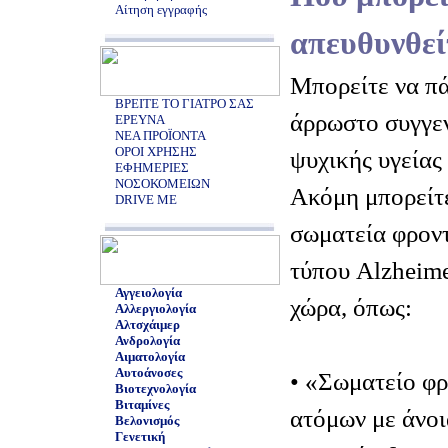
Αίτηση εγγραφής
απευθυνθεί
Μπορείτε να πά
ΒΡΕΙΤΕ ΤΟ ΓΙΑΤΡΟ ΣΑΣ
άρρωστο συγγεν
ΕΡΕΥΝΑ
ΝΕΑ ΠΡΟΪΟΝΤΑ
ΟΡΟΙ ΧΡΗΣΗΣ
ψυχικής υγείας 
ΕΦΗΜΕΡΙΕΣ
ΝΟΣΟΚΟΜΕΙΩΝ
Ακόμη μπορείτε
DRIVE ME
σωματεία φροντ
τύπου Alzheime
Αγγειολογία
χώρα, όπως:
Αλλεργιολογία
Αλτσχάιμερ
Ανδρολογία
Αιματολογία
Αυτοάνοσες
• «Σωματείο φ
Βιοτεχνολογία
Βιταμίνες
ατόμων με άνοι
Βελονισμός
Γενετική