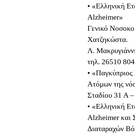
• «Ελληνική Ετ
Alzheimer»
Γενικό Νοσοκομ
Χατζηκώστα.
Λ. Μακρυγιάννη
τηλ. 26510 80
• «Παγκύπριος
Ατόμων της νό
Σταδίου 31 Α 
• «Ελληνική Ετ
Alzheimer και 
Διαταραχών Β