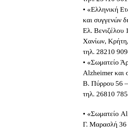
• «Ελληνική Ετ
και συγγενών 
Ελ. Βενιζέλου 
Χανίων, Κρήτη
τηλ. 28210 90
• «Σωματείο Άρ
Alzheimer και
Β. Πύρρου 56 
τηλ. 26810 78
• «Σωματείο A
Γ. Μαρασλή 36