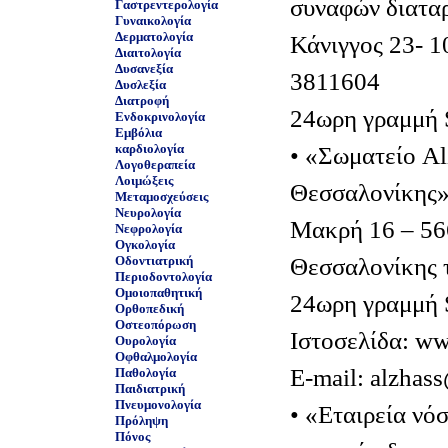
συναφών διατα
Γαστρεντερολογία
Γυναικολογία
Δερματολογία
Κάνιγγος 23- 1
Διαιτολογία
Δυσανεξία
3811604
Δυσλεξία
Διατροφή
24ωρη γραμμή 
Ενδοκρινολογία
Εμβόλια
καρδιολογία
• «Σωματείο Al
Λογοθεραπεία
Λοιμώξεις
Θεσσαλονίκης
Μεταμοσχεύσεις
Νευρολογία
Μακρή 16 – 56
Νεφρολογία
Ογκολογία
Θεσσαλονίκης 
Οδοντιατρική
Περιοδοντολογία
Ομοιοπαθητική
24ωρη γραμμή 
Ορθοπεδική
Οστεοπόρωση
Ιστοσελίδα: ww
Ουρολογία
Οφθαλμολογία
E-mail: alzhas
Παθολογία
Παιδιατρική
Πνευμονολογία
• «Εταιρεία νό
Πρόληψη
Πόνος