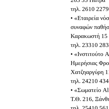
τηλ. 2610 227
• «Εταιρεία νό
συναφών παθήσ
Καρακωστή 15 
τηλ. 23310 28
• «Ινστιτούτο 
Ημερήσιας Φρο
Χατζηαργύρη 1
τηλ. 24210 43
• «Σωματείο A
Τ.Θ. 216, Ξάνθ
τηλ. 25410 56