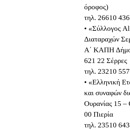
όροφος)
τηλ. 26610 43
• «Σύλλογος A
Διαταραχών Σε
Α΄ ΚΑΠΗ Δήμου
621 22 Σέρρες
τηλ. 23210 55
• «Ελληνική Ετ
και συναφών δι
Ουρανίας 15 –
00 Πιερία
τηλ. 23510 64