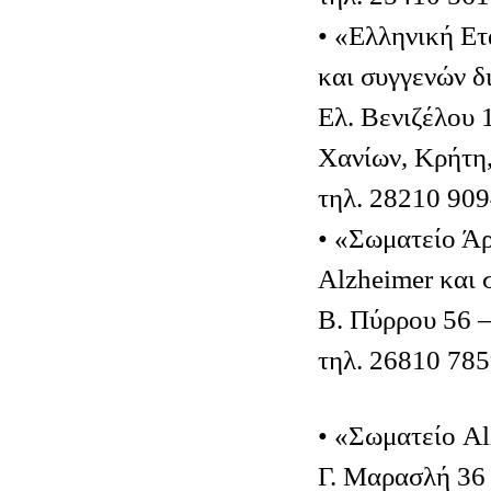
• «Ελληνική Ετ
και συγγενών 
Ελ. Βενιζέλου 
Χανίων, Κρήτη
τηλ. 28210 90
• «Σωματείο Άρ
Alzheimer και
Β. Πύρρου 56 
τηλ. 26810 78
• «Σωματείο A
Γ. Μαρασλή 36