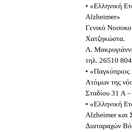
• «Ελληνική Ετ
Alzheimer»
Γενικό Νοσοκομ
Χατζηκώστα.
Λ. Μακρυγιάννη
τηλ. 26510 80
• «Παγκύπριος
Ατόμων της νό
Σταδίου 31 Α 
• «Ελληνική Ετ
Alzheimer και 
Διαταραχών Β