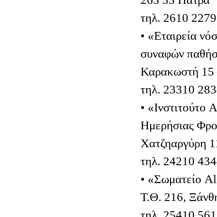
τηλ. 2610 227
• «Εταιρεία νό
συναφών παθήσ
Καρακωστή 15 
τηλ. 23310 28
• «Ινστιτούτο 
Ημερήσιας Φρο
Χατζηαργύρη 1
τηλ. 24210 43
• «Σωματείο A
Τ.Θ. 216, Ξάνθ
τηλ. 25410 56