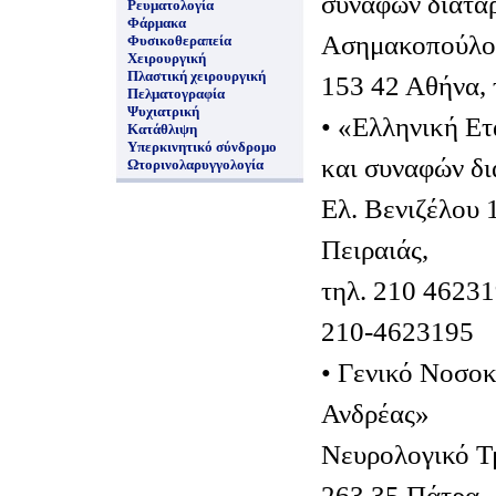
συναφών διατα
Ρευματολογία
Φάρμακα
Ασημακοπούλου
Φυσικοθεραπεία
Χειρουργική
Πλαστική χειρουργική
153 42 Αθήνα, 
Πελματογραφία
Ψυχιατρική
• «Ελληνική Ετ
Κατάθλιψη
Υπερκινητικό σύνδρομο
και συναφών δ
Ωτορινολαρυγγολογία
Ελ. Βενιζέλου 
Πειραιάς,
τηλ. 210 4623
210-4623195
• Γενικό Νοσο
Ανδρέας»
Νευρολογικό Τμ
263 35 Πάτρα