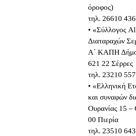
όροφος)
τηλ. 26610 43
• «Σύλλογος A
Διαταραχών Σε
Α΄ ΚΑΠΗ Δήμου
621 22 Σέρρες
τηλ. 23210 55
• «Ελληνική Ετ
και συναφών δι
Ουρανίας 15 –
00 Πιερία
τηλ. 23510 64