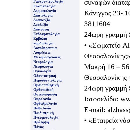
συναφών διατα
Γαστρεντερολογία
Γυναικολογία
Δερματολογία
Κάνιγγος 23- 1
Διαιτολογία
Δυσανεξία
3811604
Δυσλεξία
Διατροφή
24ωρη γραμμή 
Ενδοκρινολογία
Εμβόλια
καρδιολογία
• «Σωματείο Al
Λογοθεραπεία
Λοιμώξεις
Θεσσαλονίκης
Μεταμοσχεύσεις
Νευρολογία
Μακρή 16 – 56
Νεφρολογία
Ογκολογία
Θεσσαλονίκης 
Οδοντιατρική
Περιοδοντολογία
Ομοιοπαθητική
24ωρη γραμμή 
Ορθοπεδική
Οστεοπόρωση
Ιστοσελίδα: ww
Ουρολογία
Οφθαλμολογία
E-mail: alzhas
Παθολογία
Παιδιατρική
Πνευμονολογία
• «Εταιρεία νό
Πρόληψη
Πόνος