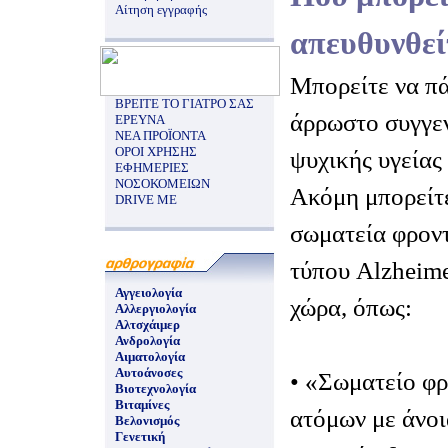
Αίτηση εγγραφής
απευθυνθεί
Μπορείτε να πά
ΒΡΕΙΤΕ ΤΟ ΓΙΑΤΡΟ ΣΑΣ
άρρωστο συγγεν
ΕΡΕΥΝΑ
ΝΕΑ ΠΡΟΪΟΝΤΑ
ΟΡΟΙ ΧΡΗΣΗΣ
ψυχικής υγείας 
ΕΦΗΜΕΡΙΕΣ
ΝΟΣΟΚΟΜΕΙΩΝ
Ακόμη μπορείτε
DRIVE ME
σωματεία φροντ
τύπου Alzheime
Αγγειολογία
χώρα, όπως:
Αλλεργιολογία
Αλτσχάιμερ
Ανδρολογία
Αιματολογία
Αυτοάνοσες
• «Σωματείο φ
Βιοτεχνολογία
Βιταμίνες
ατόμων με άνοι
Βελονισμός
Γενετική