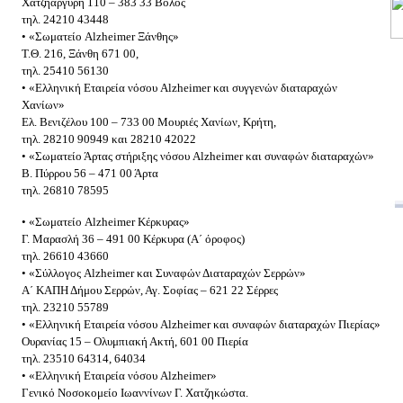
Χατζηαργύρη 110 – 383 33 Βόλος
τηλ. 24210 43448
• «Σωματείο Alzheimer Ξάνθης»
Τ.Θ. 216, Ξάνθη 671 00,
τηλ. 25410 56130
• «Ελληνική Εταιρεία νόσου Alzheimer και συγγενών διαταραχών
Χανίων»
Ελ. Βενιζέλου 100 – 733 00 Μουριές Χανίων, Κρήτη,
τηλ. 28210 90949 και 28210 42022
• «Σωματείο Άρτας στήριξης νόσου Alzheimer και συναφών διαταραχών»
Β. Πύρρου 56 – 471 00 Άρτα
τηλ. 26810 78595
• «Σωματείο Alzheimer Κέρκυρας»
Γ. Μαρασλή 36 – 491 00 Κέρκυρα (Α΄ όροφος)
τηλ. 26610 43660
• «Σύλλογος Alzheimer και Συναφών Διαταραχών Σερρών»
Α΄ ΚΑΠΗ Δήμου Σερρών, Αγ. Σοφίας – 621 22 Σέρρες
τηλ. 23210 55789
• «Ελληνική Εταιρεία νόσου Alzheimer και συναφών διαταραχών Πιερίας»
Ουρανίας 15 – Ολυμπιακή Ακτή, 601 00 Πιερία
τηλ. 23510 64314, 64034
• «Ελληνική Εταιρεία νόσου Alzheimer»
Γενικό Νοσοκομείο Ιωαννίνων Γ. Χατζηκώστα.