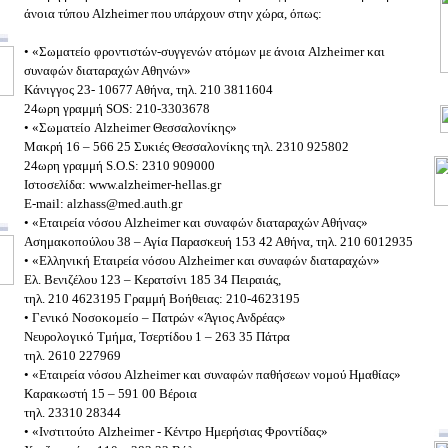
άνοια τύπου Alzheimer που υπάρχουν στην χώρα, όπως:
• «Σωματείο φροντιστών-συγγενών ατόμων με άνοια Alzheimer και
συναφών διαταραχών Αθηνών»
Κάνιγγος 23- 10677 Αθήνα, τηλ. 210 3811604
24ωρη γραμμή SOS: 210-3303678
• «Σωματείο Alzheimer Θεσσαλονίκης»
Μακρή 16 – 566 25 Συκιές Θεσσαλονίκης τηλ. 2310 925802
24ωρη γραμμή S.O.S: 2310 909000
Ιστοσελίδα: www.alzheimer-hellas.gr
E-mail: alzhass@med.auth.gr
• «Εταιρεία νόσου Alzheimer και συναφών διαταραχών Αθήνας»
Ασημακοπούλου 38 – Αγία Παρασκευή 153 42 Αθήνα, τηλ. 210 6012935
• «Ελληνική Εταιρεία νόσου Alzheimer και συναφών διαταραχών»
Ελ. Βενιζέλου 123 – Κερατσίνι 185 34 Πειραιάς,
τηλ. 210 4623195 Γραμμή Βοήθειας: 210-4623195
• Γενικό Νοσοκομείο – Πατρών «Άγιος Ανδρέας»
Νευρολογικό Τμήμα, Τσερτίδου 1 – 263 35 Πάτρα
τηλ. 2610 227969
• «Εταιρεία νόσου Alzheimer και συναφών παθήσεων νομού Ημαθίας»
Καρακωστή 15 – 591 00 Βέροια
τηλ. 23310 28344
• «Ινστιτούτο Alzheimer - Κέντρο Ημερήσιας Φροντίδας»