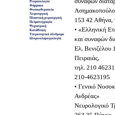
συναφών διατα
Ρευματολογία
Φάρμακα
Ασημακοπούλου
Φυσικοθεραπεία
Χειρουργική
Πλαστική χειρουργική
153 42 Αθήνα, 
Πελματογραφία
Ψυχιατρική
• «Ελληνική Ετ
Κατάθλιψη
Υπερκινητικό σύνδρομο
και συναφών δ
Ωτορινολαρυγγολογία
Ελ. Βενιζέλου 
Πειραιάς,
τηλ. 210 4623
210-4623195
• Γενικό Νοσο
Ανδρέας»
Νευρολογικό Τμ
263 35 Πάτρα