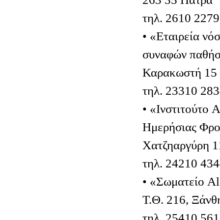
τηλ. 2610 227
• «Εταιρεία νό
συναφών παθήσ
Καρακωστή 15 
τηλ. 23310 28
• «Ινστιτούτο 
Ημερήσιας Φρο
Χατζηαργύρη 1
τηλ. 24210 43
• «Σωματείο A
Τ.Θ. 216, Ξάνθ
τηλ. 25410 56