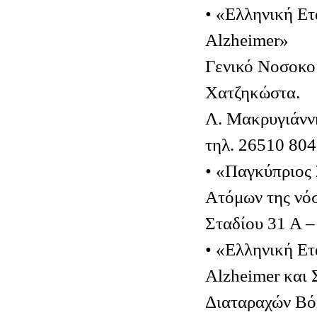
• «Ελληνική Ετ
Alzheimer»
Γενικό Νοσοκομ
Χατζηκώστα.
Λ. Μακρυγιάννη
τηλ. 26510 80
• «Παγκύπριος
Ατόμων της νό
Σταδίου 31 Α 
• «Ελληνική Ετ
Alzheimer και 
Διαταραχών Β