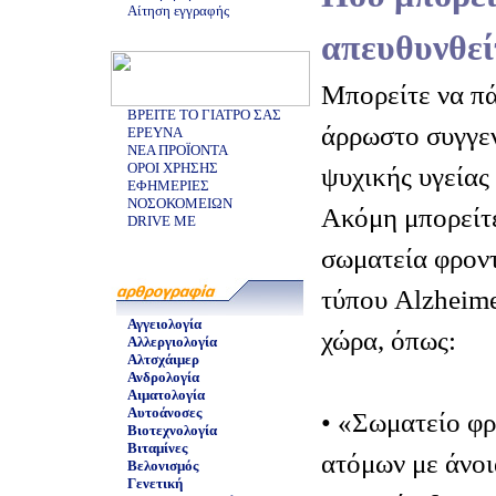
Αίτηση εγγραφής
απευθυνθεί
Μπορείτε να πά
ΒΡΕΙΤΕ ΤΟ ΓΙΑΤΡΟ ΣΑΣ
άρρωστο συγγεν
ΕΡΕΥΝΑ
ΝΕΑ ΠΡΟΪΟΝΤΑ
ΟΡΟΙ ΧΡΗΣΗΣ
ψυχικής υγείας 
ΕΦΗΜΕΡΙΕΣ
ΝΟΣΟΚΟΜΕΙΩΝ
Ακόμη μπορείτε
DRIVE ME
σωματεία φροντ
τύπου Alzheime
Αγγειολογία
χώρα, όπως:
Αλλεργιολογία
Αλτσχάιμερ
Ανδρολογία
Αιματολογία
Αυτοάνοσες
• «Σωματείο φ
Βιοτεχνολογία
Βιταμίνες
ατόμων με άνοι
Βελονισμός
Γενετική