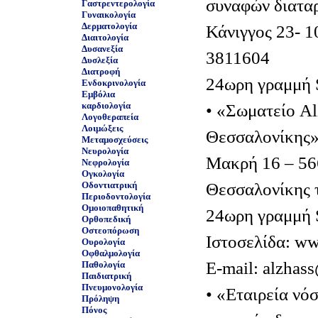
συναφών διατα
Γαστρεντερολογία
Γυναικολογία
Δερματολογία
Κάνιγγος 23- 1
Διαιτολογία
Δυσανεξία
3811604
Δυσλεξία
Διατροφή
24ωρη γραμμή 
Ενδοκρινολογία
Εμβόλια
καρδιολογία
• «Σωματείο Al
Λογοθεραπεία
Λοιμώξεις
Θεσσαλονίκης
Μεταμοσχεύσεις
Νευρολογία
Μακρή 16 – 56
Νεφρολογία
Ογκολογία
Θεσσαλονίκης 
Οδοντιατρική
Περιοδοντολογία
Ομοιοπαθητική
24ωρη γραμμή 
Ορθοπεδική
Οστεοπόρωση
Ιστοσελίδα: ww
Ουρολογία
Οφθαλμολογία
E-mail: alzhas
Παθολογία
Παιδιατρική
Πνευμονολογία
• «Εταιρεία νό
Πρόληψη
Πόνος