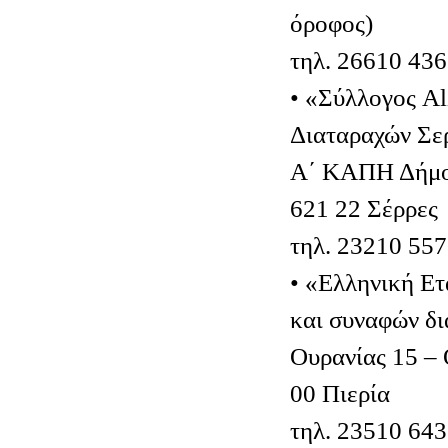
όροφος)
τηλ. 26610 43
• «Σύλλογος A
Διαταραχών Σε
Α΄ ΚΑΠΗ Δήμου
621 22 Σέρρες
τηλ. 23210 55
• «Ελληνική Ετ
και συναφών δι
Ουρανίας 15 –
00 Πιερία
τηλ. 23510 64