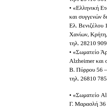
• «Ελληνική Ετ
και συγγενών 
Ελ. Βενιζέλου 
Χανίων, Κρήτη
τηλ. 28210 90
• «Σωματείο Άρ
Alzheimer και
Β. Πύρρου 56 
τηλ. 26810 78
• «Σωματείο A
Γ. Μαρασλή 36