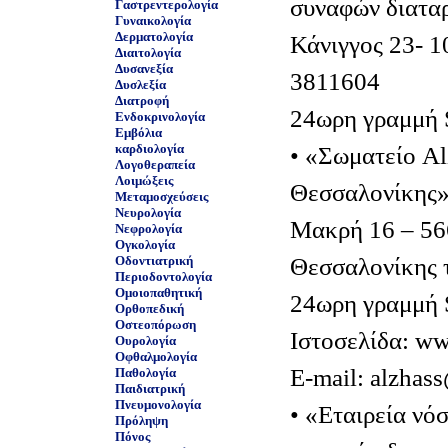
συναφών διατα
Γαστρεντερολογία
Γυναικολογία
Δερματολογία
Κάνιγγος 23- 1
Διαιτολογία
Δυσανεξία
3811604
Δυσλεξία
Διατροφή
24ωρη γραμμή 
Ενδοκρινολογία
Εμβόλια
καρδιολογία
• «Σωματείο Al
Λογοθεραπεία
Λοιμώξεις
Θεσσαλονίκης
Μεταμοσχεύσεις
Νευρολογία
Μακρή 16 – 56
Νεφρολογία
Ογκολογία
Θεσσαλονίκης 
Οδοντιατρική
Περιοδοντολογία
Ομοιοπαθητική
24ωρη γραμμή 
Ορθοπεδική
Οστεοπόρωση
Ιστοσελίδα: ww
Ουρολογία
Οφθαλμολογία
E-mail: alzhas
Παθολογία
Παιδιατρική
Πνευμονολογία
• «Εταιρεία νό
Πρόληψη
Πόνος