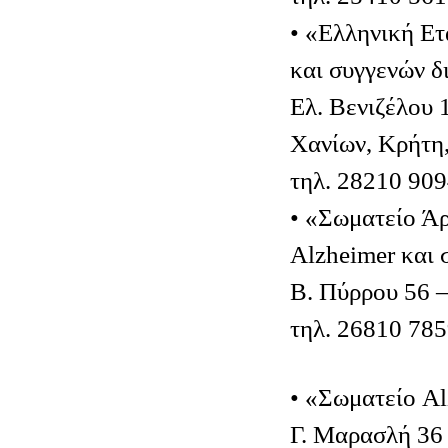
• «Ελληνική Ετ
και συγγενών 
Ελ. Βενιζέλου 
Χανίων, Κρήτη
τηλ. 28210 90
• «Σωματείο Άρ
Alzheimer και
Β. Πύρρου 56 
τηλ. 26810 78
• «Σωματείο A
Γ. Μαρασλή 36