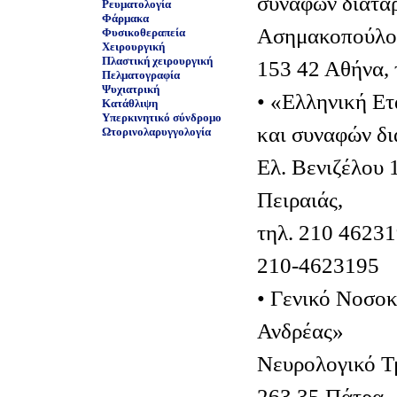
συναφών διατα
Ρευματολογία
Φάρμακα
Ασημακοπούλου
Φυσικοθεραπεία
Χειρουργική
Πλαστική χειρουργική
153 42 Αθήνα, 
Πελματογραφία
Ψυχιατρική
• «Ελληνική Ετ
Κατάθλιψη
Υπερκινητικό σύνδρομο
και συναφών δ
Ωτορινολαρυγγολογία
Ελ. Βενιζέλου 
Πειραιάς,
τηλ. 210 4623
210-4623195
• Γενικό Νοσο
Ανδρέας»
Νευρολογικό Τμ
263 35 Πάτρα