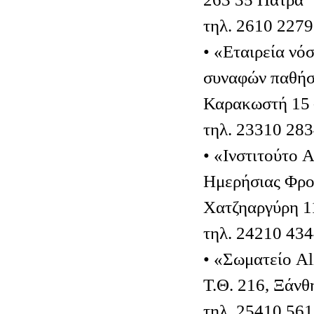
τηλ. 2610 227
• «Εταιρεία νό
συναφών παθήσ
Καρακωστή 15 
τηλ. 23310 28
• «Ινστιτούτο 
Ημερήσιας Φρο
Χατζηαργύρη 1
τηλ. 24210 43
• «Σωματείο A
Τ.Θ. 216, Ξάνθ
τηλ. 25410 56