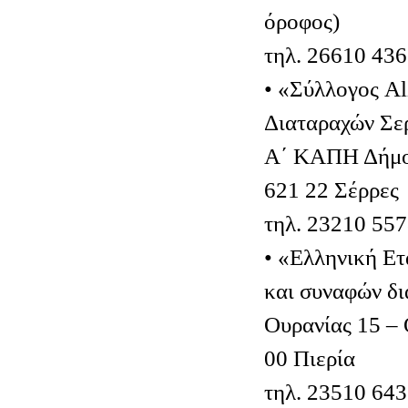
όροφος)
τηλ. 26610 43
• «Σύλλογος A
Διαταραχών Σε
Α΄ ΚΑΠΗ Δήμου
621 22 Σέρρες
τηλ. 23210 55
• «Ελληνική Ετ
και συναφών δι
Ουρανίας 15 –
00 Πιερία
τηλ. 23510 64