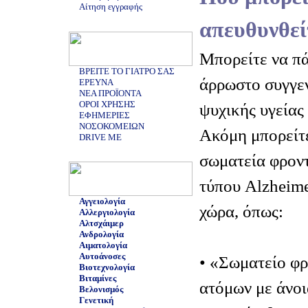
Αίτηση εγγραφής
απευθυνθεί
Μπορείτε να πά
ΒΡΕΙΤΕ ΤΟ ΓΙΑΤΡΟ ΣΑΣ
άρρωστο συγγεν
ΕΡΕΥΝΑ
ΝΕΑ ΠΡΟΪΟΝΤΑ
ΟΡΟΙ ΧΡΗΣΗΣ
ψυχικής υγείας 
ΕΦΗΜΕΡΙΕΣ
ΝΟΣΟΚΟΜΕΙΩΝ
Ακόμη μπορείτε
DRIVE ME
σωματεία φροντ
τύπου Alzheime
Αγγειολογία
χώρα, όπως:
Αλλεργιολογία
Αλτσχάιμερ
Ανδρολογία
Αιματολογία
Αυτοάνοσες
• «Σωματείο φ
Βιοτεχνολογία
Βιταμίνες
ατόμων με άνοι
Βελονισμός
Γενετική