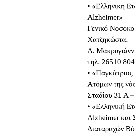
• «Ελληνική Ετ
Alzheimer»
Γενικό Νοσοκομ
Χατζηκώστα.
Λ. Μακρυγιάννη
τηλ. 26510 80
• «Παγκύπριος
Ατόμων της νό
Σταδίου 31 Α 
• «Ελληνική Ετ
Alzheimer και 
Διαταραχών Β