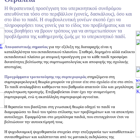
Η θεραπευτική προσέγγιση του υπερκινητικού συνδρόμου
απευθύνεται τόσο στο περιβάλλον (γονείς, δασκάλους), όσο και
στο ίδιο το παιδί. Η συμβουλευτική γονέων σκοπό έχει να
πληροφορήσει τους γονείς για το είδος του προβλήματος και να
τους βοηθήσει να βρουν τρόπους για να αντιμετωπίσουν τα
προβλήματα της καθημερινής ζωής με το υπερκινητικό παιδί.
Σ
Αποφασιστικής σημασίας
για την εξέλιξη της διαταραχής είναι η
καταλληλότητα του εκπαιδευτικού πλαισίου. Σταθερό, δομημένο αλλά ευέλικτο
εκπαιδευτικό πλαίσιο με ατομική προσέγγιση για το κάθε παιδί προσφέρει
δυνατότητες βελτίωσης της συμπτωματολογίας και αποφυγής της σχολικής
αποτυχίας.
Προγράμματα τροποποίησης της συμπεριφοράς
στηριζόμενα στη
συμπεριφερολογική θεωρία μπορούν να γίνουν είτε στο σχολείο είτε στο σπίτι.
Το παιδί αναλαμβάνει καθήκοντα που βαθμιαία απαιτούν όλο και μεγαλύτερη
συγκέντρωση προσοχής. Επιβραβεύεται όταν έχει την αναμενόμενη
συμπεριφορά, ενώ η ακατάλληλη συμπεριφορά αγνοείται.
Η θεραπεία που βασίζεται στη γνωσιακή θεωρία οδηγεί το παιδί να
διαμορφώσει το δικό του τρόπο επίλυσης των προβλημάτων και να αποκτήσει
αυτοέλεγχο. Εφαρμόζεται στο μεγαλύτερα παιδιά, που επιτυγχάνουν έτσι να
βελτιώσουν την αυτοεκτίμησή τους.
Η ψυχοδυναμική ψυχοθεραπεία στοχεύει στην επεξεργασία των καταθλιπτικών
συναισθημάτων και καλύπτονται από τις μανιακές εκδηλώσεις της