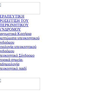
ΕΡΑΠΕΥΤΙΚΗ
ΡΟΣΕΓΓΙΣΗ ΤΟΥ
ΠΕΡΚΙΝΗΤΙΚΟΥ
ΥΝΔΡΟΜΟΥ
ιαγνωστικά Κριτήρια
υμπτώματα υπερκινητικού
υνδρόμου
τιολογία υπερκινητικού
υνδρόμου
περκινητικό Σύνδρομο
τορικά σημεία-
πιδημιολογία
ερκινητικό παιδί