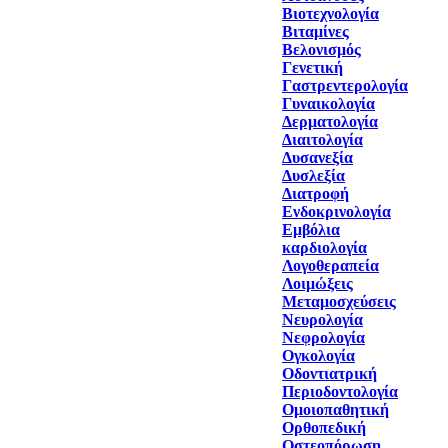
Βιοτεχνολογία
Βιταμίνες
Βελονισμός
Γενετική
Γαστρεντερολογία
Γυναικολογία
Δερματολογία
Διαιτολογία
Δυσανεξία
Δυσλεξία
Διατροφή
Ενδοκρινολογία
Εμβόλια
καρδιολογία
Λογοθεραπεία
Λοιμώξεις
Μεταμοσχεύσεις
Νευρολογία
Νεφρολογία
Ογκολογία
Οδοντιατρική
Περιοδοντολογία
Ομοιοπαθητική
Ορθοπεδική
Οστεοπόρωση