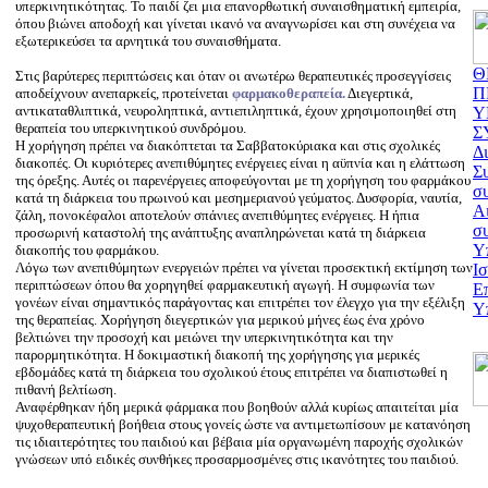
υπερκινητικότητας. Το παιδί ζει μια επανορθωτική συναισθηματική εμπειρία,
όπου βιώνει αποδοχή και γίνεται ικανό να αναγνωρίσει και στη συνέχεια να
εξωτερικεύσει τα αρνητικά του συναισθήματα.
Θ
Στις βαρύτερες περιπτώσεις και όταν οι ανωτέρω θεραπευτικές προσεγγίσεις
Π
αποδείχνουν ανεπαρκείς, προτείνεται
φαρμακοθεραπεία.
Διεγερτικά,
αντικαταθλιπτικά, νευροληπτικά, αντιεπιληπτικά, έχουν χρησιμοποιηθεί στη
Υ
θεραπεία του υπερκινητικού συνδρόμου.
Σ
Η χορήγηση πρέπει να διακόπτεται τα Σαββατοκύριακα και στις σχολικές
Δ
διακοπές. Οι κυριότερες ανεπιθύμητες ενέργειες είναι η αϋπνία και η ελάττωση
Σ
της όρεξης. Αυτές οι παρενέργειες αποφεύγονται με τη χορήγηση του φαρμάκου
σ
κατά τη διάρκεια του πρωινού και μεσημεριανού γεύματος. Δυσφορία, ναυτία,
Αι
ζάλη, πονοκέφαλοι αποτελούν σπάνιες ανεπιθύμητες ενέργειες. Η ήπια
σ
προσωρινή καταστολή της ανάπτυξης αναπληρώνεται κατά τη διάρκεια
Υ
διακοπής του φαρμάκου.
Λόγω των ανεπιθύμητων ενεργειών πρέπει να γίνεται προσεκτική εκτίμηση των
Ισ
περιπτώσεων όπου θα χορηγηθεί φαρμακευτική αγωγή. Η συμφωνία των
Ε
γονέων είναι σημαντικός παράγοντας και επιτρέπει τον έλεγχο για την εξέλιξη
Υπ
της θεραπείας. Χορήγηση διεγερτικών για μερικού μήνες έως ένα χρόνο
βελτιώνει την προσοχή και μειώνει την υπερκινητικότητα και την
παρορμητικότητα. Η δοκιμαστική διακοπή της χορήγησης για μερικές
εβδομάδες κατά τη διάρκεια του σχολικού έτους επιτρέπει να διαπιστωθεί η
πιθανή βελτίωση.
Αναφέρθηκαν ήδη μερικά φάρμακα που βοηθούν αλλά κυρίως απαιτείται μία
ψυχοθεραπευτική βοήθεια στους γονείς ώστε να αντιμετωπίσουν με κατανόηση
τις ιδιαιτερότητες του παιδιού και βέβαια μία οργανωμένη παροχής σχολικών
γνώσεων υπό ειδικές συνθήκες προσαρμοσμένες στις ικανότητες του παιδιού.