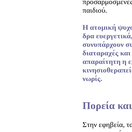
προσαρμοσμένες 
παιδιού.
Η ατομική ψυχο
δρα ευεργετικά
συνυπάρχουν σ
διαταραχές και
απαραίτητη η ε
κινησιοθεραπεί
νωρίς.
Πορεία κα
Στην εφηβεία, τ