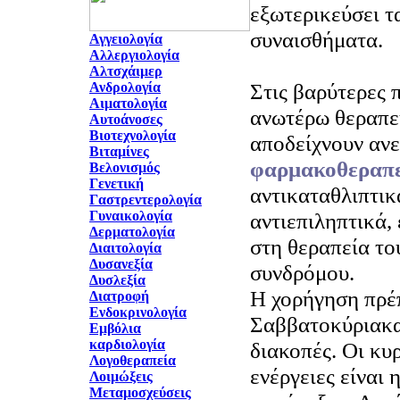
εξωτερικεύσει τ
συναισθήματα.
Αγγειολογία
Αλλεργιολογία
Αλτσχάιμερ
Στις βαρύτερες π
Ανδρολογία
Αιματολογία
ανωτέρω θεραπευ
Αυτοάνοσες
Βιοτεχνολογία
αποδείχνουν ανε
Βιταμίνες
φαρμακοθεραπε
Βελονισμός
Γενετική
αντικαταθλιπτικ
Γαστρεντερολογία
Γυναικολογία
αντιεπιληπτικά,
Δερματολογία
στη θεραπεία το
Διαιτολογία
Δυσανεξία
συνδρόμου.
Δυσλεξία
Η χορήγηση πρέπ
Διατροφή
Ενδοκρινολογία
Σαββατοκύριακα 
Εμβόλια
καρδιολογία
διακοπές. Οι κυ
Λογοθεραπεία
ενέργειες είναι 
Λοιμώξεις
Μεταμοσχεύσεις