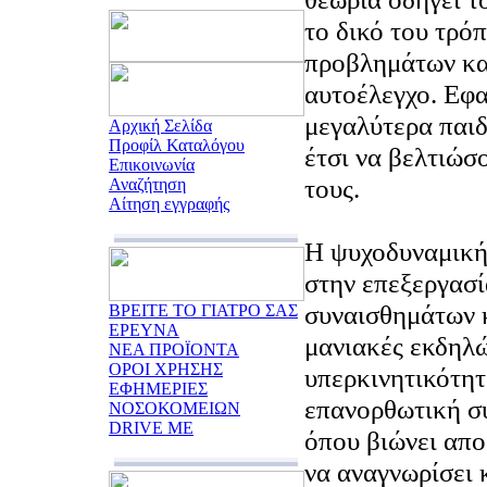
το δικό του τρό
προβλημάτων κα
αυτοέλεγχο. Εφα
μεγαλύτερα παιδ
Αρχική Σελίδα
Προφίλ Καταλόγου
έτσι να βελτιώσ
Επικοινωνία
τους.
Αναζήτηση
Αίτηση εγγραφής
Η ψυχοδυναμική
στην επεξεργασί
συναισθημάτων κ
ΒΡΕΙΤΕ ΤΟ ΓΙΑΤΡΟ ΣΑΣ
ΕΡΕΥΝΑ
μανιακές εκδηλώ
ΝΕΑ ΠΡΟΪΟΝΤΑ
ΟΡΟΙ ΧΡΗΣΗΣ
υπερκινητικότητα
ΕΦΗΜΕΡΙΕΣ
επανορθωτική συ
ΝΟΣΟΚΟΜΕΙΩΝ
DRIVE ME
όπου βιώνει απο
να αναγνωρίσει 