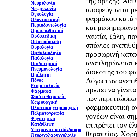
της όρεξης. Αυτέ
Νευρολογία
αποφεύγονται με
Νεφρολογία
Ογκολογία
φαρμάκου κατά τ
Οδοντιατρική
Περιοδοντολογία
και μεσημεριανο
Ομοιοπαθητική
ναυτία, ζάλη, π
Ορθοπεδική
Οστεοπόρωση
σπάνιες ανεπιθύ
Ουρολογία
προσωρινή κατα
Οφθαλμολογία
Παθολογία
αναπληρώνεται κ
Παιδιατρική
Πνευμονολογία
διακοπής του φ
Πρόληψη
Λόγω των ανεπι
Πόνος
Ρευματολογία
πρέπει να γίνετ
Φάρμακα
Φυσικοθεραπεία
των περιπτώσεω
Χειρουργική
φαρμακευτική α
Πλαστική χειρουργική
Πελματογραφία
γονέων είναι ση
Ψυχιατρική
επιτρέπει τον έλ
Κατάθλιψη
Υπερκινητικό σύνδρομο
θεραπείας. Χορή
Ωτορινολαρυγγολογία