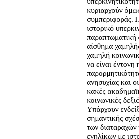
υπερκινητικότητ
κυριαρχούν όμω
συμπεριφοράς. 
ιστορικό υπερκι
παραπτωματική 
αίσθημα χαμηλή
χαμηλή κοινωνι
να είναι έντονη 
παρορμητικότητα
ανησυχίας και ο
κακές ακαδημαϊκ
κοινωνικές δεξιό
Υπάρχουν ενδείξ
σημαντικής σχέσ
των διαταραχών
ενηλίκων με ιστ