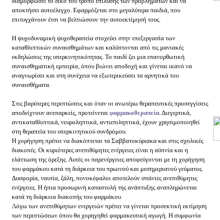
διαμορφώσει το δικό του τρόπο επίλυσης των προβλημάτων και να
αποκτήσει αυτοέλεγχο. Εφαρμόζεται στο μεγαλύτερα παιδιά, που
επιτυγχάνουν έτσι να βελτιώσουν την αυτοεκτίμησή τους.
Η ψυχοδυναμική ψυχοθεραπεία στοχεύει στην επεξεργασία των
καταθλιπτικών συναισθημάτων και καλύπτονται από τις μανιακές
εκδηλώσεις της υπερκινητικότητας. Το παιδί ζει μια επανορθωτική
συναισθηματική εμπειρία, όπου βιώνει αποδοχή και γίνεται ικανό να
αναγνωρίσει και στη συνέχεια να εξωτερικεύσει τα αρνητικά του
συναισθήματα.
Στις βαρύτερες περιπτώσεις και όταν οι ανωτέρω θεραπευτικές προσεγγίσεις
αποδείχνουν ανεπαρκείς, προτείνεται
φαρμακοθεραπεία.
Διεγερτικά,
αντικαταθλιπτικά, νευροληπτικά, αντιεπιληπτικά, έχουν χρησιμοποιηθεί
στη θεραπεία του υπερκινητικού συνδρόμου.
Η χορήγηση πρέπει να διακόπτεται τα Σαββατοκύριακα και στις σχολικές
διακοπές. Οι κυριότερες ανεπιθύμητες ενέργειες είναι η αϋπνία και η
ελάττωση της όρεξης. Αυτές οι παρενέργειες αποφεύγονται με τη χορήγηση
του φαρμάκου κατά τη διάρκεια του πρωινού και μεσημεριανού γεύματος.
Δυσφορία, ναυτία, ζάλη, πονοκέφαλοι αποτελούν σπάνιες ανεπιθύμητες
ενέργειες. Η ήπια προσωρινή καταστολή της ανάπτυξης αναπληρώνεται
κατά τη διάρκεια διακοπής του φαρμάκου.
Λόγω των ανεπιθύμητων ενεργειών πρέπει να γίνεται προσεκτική εκτίμηση
των περιπτώσεων όπου θα χορηγηθεί φαρμακευτική αγωγή. Η συμφωνία