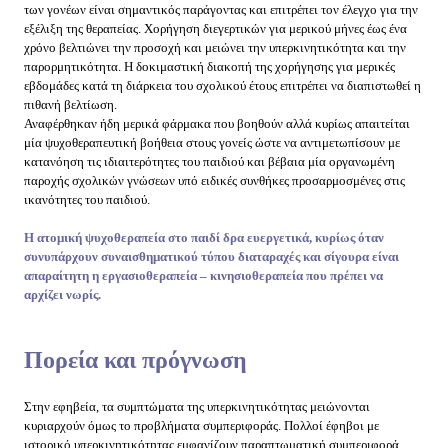
των γονέων είναι σημαντικός παράγοντας και επιτρέπει τον έλεγχο για την
εξέλιξη της θεραπείας. Χορήγηση διεγερτικών για μερικού μήνες έως ένα
χρόνο βελτιώνει την προσοχή και μειώνει την υπερκινητικότητα και την
παρορμητικότητα. Η δοκιμαστική διακοπή της χορήγησης για μερικές
εβδομάδες κατά τη διάρκεια του σχολικού έτους επιτρέπει να διαπιστωθεί η
πιθανή βελτίωση.
Αναφέρθηκαν ήδη μερικά φάρμακα που βοηθούν αλλά κυρίως απαιτείται
μία ψυχοθεραπευτική βοήθεια στους γονείς ώστε να αντιμετωπίσουν με
κατανόηση τις ιδιαιτερότητες του παιδιού και βέβαια μία οργανωμένη
παροχής σχολικών γνώσεων υπό ειδικές συνθήκες προσαρμοσμένες στις
ικανότητες του παιδιού.
Η ατομική ψυχοθεραπεία στο παιδί δρα ευεργετικά, κυρίως όταν
συνυπάρχουν συναισθηματικού τύπου διαταραχές και σίγουρα είναι
απαραίτητη η εργασιοθεραπεία – κινησιοθεραπεία που πρέπει να
αρχίζει νωρίς.
Πορεία και πρόγνωση
Στην εφηβεία, τα συμπτώματα της υπερκινητικότητας μειώνονται
κυριαρχούν όμως το προβλήματα συμπεριφοράς. Πολλοί έφηβοι με
ιστορικό υπερκινητικότητας εμφανίζουν παραπτωματική συμπεριφορά,