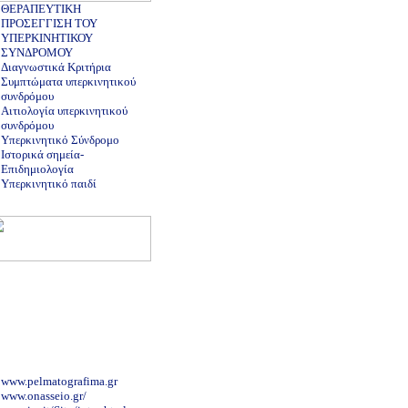
ΘΕΡΑΠΕΥΤΙΚΗ
ΠΡΟΣΕΓΓΙΣΗ ΤΟΥ
ΥΠΕΡΚΙΝΗΤΙΚΟΥ
ΣΥΝΔΡΟΜΟΥ
Διαγνωστικά Κριτήρια
Συμπτώματα υπερκινητικού
συνδρόμου
Αιτιολογία υπερκινητικού
συνδρόμου
Υπερκινητικό Σύνδρομο
Ιστορικά σημεία-
Επιδημιολογία
Υπερκινητικό παιδί
www.pelmatografima.gr
www.onasseio.gr/
www.ior.it/Sito/intro.html