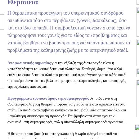
Θεραπεία
Η θεραπευτική προσέγγιση του υπερκινητικού συνδρόμου
απευθύνεται τόσο στο περιβάλλον (γονείς, δασκάλους), όσο
και στο ίδιο το παιδί. Η συμβουλευτική γονέων σκοπό έχει να
πληροφορήσει τους γονείς για το είδος του προβλήματος και
να τους βοηθήσει να βρουν τρόπους για να αντιμετωπίσουν τα
προβλήματα της καθημερινής ζωής με το υπερκινητικό παιδί.
Αποφασιστικής σημασίας
για την εξέλιξη της διαταραχής είναι η
καταλληλότητα του εκπαιδευτικού πλαισίου. Σταθερό, δομημένο αλλά
ευέλικτο εκπαιδευτικό πλαίσιο με ατομική προσέγγιση για το κάθε παιδί
προσφέρει δυνατότητες βελτίωσης της συμπτωματολογίας και αποφυγής
της σχολικής αποτυχίας.
Προγράμματα τροποποίησης της συμπεριφοράς
στηριζόμενα στη
συμπεριφερολογική θεωρία μπορούν να γίνουν είτε στο σχολείο είτε στο
σπίτι. Το παιδί αναλαμβάνει καθήκοντα που βαθμιαία απαιτούν όλο και
μεγαλύτερη συγκέντρωση προσοχής. Επιβραβεύεται όταν έχει την
αναμενόμενη συμπεριφορά, ενώ η ακατάλληλη συμπεριφορά αγνοείται.
Η θεραπεία που βασίζεται στη γνωσιακή θεωρία οδηγεί το παιδί να