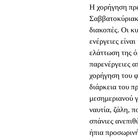
Η χορήγηση πρέ
Σαββατοκύριακα
διακοπές. Οι κ
ενέργειες είναι
ελάττωση της ό
παρενέργειες α
χορήγηση του 
διάρκεια του π
μεσημεριανού γ
ναυτία, ζάλη, 
σπάνιες ανεπιθ
ήπια προσωριν