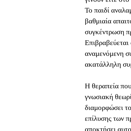
Το παιδί αναλα
βαθμιαία απαιτ
συγκέντρωση π
Επιβραβεύεται 
αναμενόμενη σ
ακατάλληλη συμ
Η θεραπεία που
γνωσιακή θεωρί
διαμορφώσει το
επίλυσης των π
αποκτήσει αυτο