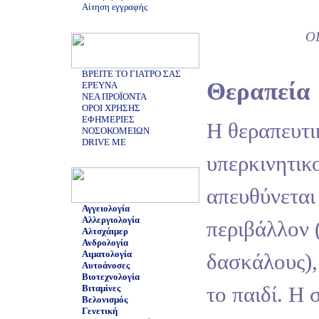
Αίτηση εγγραφής
Ο
ΒΡΕΙΤΕ ΤΟ ΓΙΑΤΡΟ ΣΑΣ
Θεραπεία
ΕΡΕΥΝΑ
ΝΕΑ ΠΡΟΪΟΝΤΑ
ΟΡΟΙ ΧΡΗΣΗΣ
ΕΦΗΜΕΡΙΕΣ
Η θεραπευτι
ΝΟΣΟΚΟΜΕΙΩΝ
DRIVE ME
υπερκινητικ
απευθύνεται
Αγγειολογία
Αλλεργιολογία
περιβάλλον (
Αλτσχάιμερ
Ανδρολογία
Αιματολογία
δασκάλους),
Αυτοάνοσες
Βιοτεχνολογία
το παιδί. Η
Βιταμίνες
Βελονισμός
Γενετική