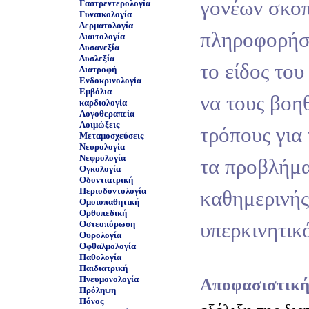
γονέων σκοπ
Γαστρεντερολογία
Γυναικολογία
Δερματολογία
πληροφορήσε
Διαιτολογία
Δυσανεξία
Δυσλεξία
το είδος το
Διατροφή
Ενδοκρινολογία
Εμβόλια
να τους βοη
καρδιολογία
Λογοθεραπεία
Λοιμώξεις
τρόπους για
Μεταμοσχεύσεις
Νευρολογία
Νεφρολογία
τα προβλήμα
Ογκολογία
Οδοντιατρική
Περιοδοντολογία
καθημερινής
Ομοιοπαθητική
Ορθοπεδική
υπερκινητικό
Οστεοπόρωση
Ουρολογία
Οφθαλμολογία
Παθολογία
Παιδιατρική
Πνευμονολογία
Αποφασιστική
Πρόληψη
Πόνος