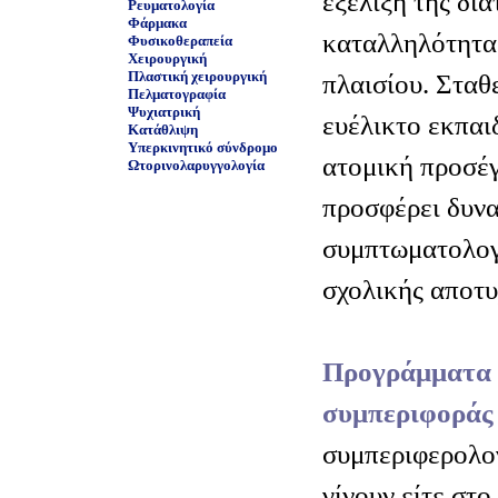
εξέλιξη της δια
Ρευματολογία
Φάρμακα
καταλληλότητα
Φυσικοθεραπεία
Χειρουργική
Πλαστική χειρουργική
πλαισίου. Σταθ
Πελματογραφία
Ψυχιατρική
ευέλικτο εκπαι
Κατάθλιψη
Υπερκινητικό σύνδρομο
ατομική προσέγ
Ωτορινολαρυγγολογία
προσφέρει δυνα
συμπτωματολογ
σχολικής αποτυ
Προγράμματα 
συμπεριφοράς
συμπεριφερολο
γίνουν είτε στο