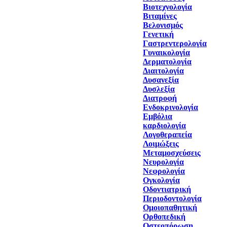
Βιοτεχνολογία
Βιταμίνες
Βελονισμός
Γενετική
Γαστρεντερολογία
Γυναικολογία
Δερματολογία
Διαιτολογία
Δυσανεξία
Δυσλεξία
Διατροφή
Ενδοκρινολογία
Εμβόλια
καρδιολογία
Λογοθεραπεία
Λοιμώξεις
Μεταμοσχεύσεις
Νευρολογία
Νεφρολογία
Ογκολογία
Οδοντιατρική
Περιοδοντολογία
Ομοιοπαθητική
Ορθοπεδική
Οστεοπόρωση