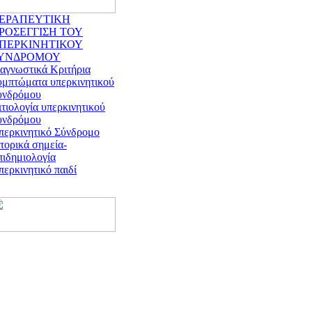
ΕΡΑΠΕΥΤΙΚΗ
ΡΟΣΕΓΓΙΣΗ ΤΟΥ
ΠΕΡΚΙΝΗΤΙΚΟΥ
ΥΝΔΡΟΜΟΥ
ιαγνωστικά Κριτήρια
υμπτώματα υπερκινητικού
υνδρόμου
τιολογία υπερκινητικού
υνδρόμου
περκινητικό Σύνδρομο
τορικά σημεία-
πιδημιολογία
ερκινητικό παιδί