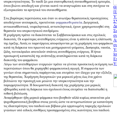
υπερκινητικότητας. Το παιδί ζει μια επανορθωτική συναισθηματική εμπειρία,
όπου βιώνει αποδοχή και γίνεται ικανό να αναγνωρίσει και στη συνέχεια να
Θ
εξωτερικεύσει τα αρνητικά του συναισθήματα.
Π
Υ
Στις βαρύτερες περιπτώσεις και όταν οι ανωτέρω θεραπευτικές προσεγγίσεις
Σ
αποδείχνουν ανεπαρκείς, προτείνεται
φαρμακοθεραπεία.
Διεγερτικά,
Δ
αντικαταθλιπτικά, νευροληπτικά, αντιεπιληπτικά, έχουν χρησιμοποιηθεί στη
Σ
θεραπεία του υπερκινητικού συνδρόμου.
Η χορήγηση πρέπει να διακόπτεται τα Σαββατοκύριακα και στις σχολικές
σ
διακοπές. Οι κυριότερες ανεπιθύμητες ενέργειες είναι η αϋπνία και η ελάττωση
Αι
της όρεξης. Αυτές οι παρενέργειες αποφεύγονται με τη χορήγηση του φαρμάκου
σ
κατά τη διάρκεια του πρωινού και μεσημεριανού γεύματος. Δυσφορία, ναυτία,
Υ
ζάλη, πονοκέφαλοι αποτελούν σπάνιες ανεπιθύμητες ενέργειες. Η ήπια
Ισ
προσωρινή καταστολή της ανάπτυξης αναπληρώνεται κατά τη διάρκεια
Ε
διακοπής του φαρμάκου.
Υπ
Λόγω των ανεπιθύμητων ενεργειών πρέπει να γίνεται προσεκτική εκτίμηση των
περιπτώσεων όπου θα χορηγηθεί φαρμακευτική αγωγή. Η συμφωνία των
γονέων είναι σημαντικός παράγοντας και επιτρέπει τον έλεγχο για την εξέλιξη
της θεραπείας. Χορήγηση διεγερτικών για μερικού μήνες έως ένα χρόνο
βελτιώνει την προσοχή και μειώνει την υπερκινητικότητα και την
παρορμητικότητα. Η δοκιμαστική διακοπή της χορήγησης για μερικές
εβδομάδες κατά τη διάρκεια του σχολικού έτους επιτρέπει να διαπιστωθεί η
πιθανή βελτίωση.
Αναφέρθηκαν ήδη μερικά φάρμακα που βοηθούν αλλά κυρίως απαιτείται μία
ψυχοθεραπευτική βοήθεια στους γονείς ώστε να αντιμετωπίσουν με κατανόηση
τις ιδιαιτερότητες του παιδιού και βέβαια μία οργανωμένη παροχής σχολικών
γνώσεων υπό ειδικές συνθήκες προσαρμοσμένες στις ικανότητες του παιδιού.