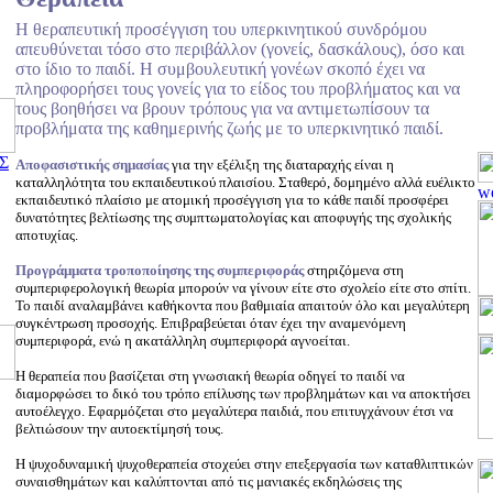
Η θεραπευτική προσέγγιση του υπερκινητικού συνδρόμου
απευθύνεται τόσο στο περιβάλλον (γονείς, δασκάλους), όσο και
στο ίδιο το παιδί. Η συμβουλευτική γονέων σκοπό έχει να
πληροφορήσει τους γονείς για το είδος του προβλήματος και να
τους βοηθήσει να βρουν τρόπους για να αντιμετωπίσουν τα
προβλήματα της καθημερινής ζωής με το υπερκινητικό παιδί.
Σ
Αποφασιστικής σημασίας
για την εξέλιξη της διαταραχής είναι η
καταλληλότητα του εκπαιδευτικού πλαισίου. Σταθερό, δομημένο αλλά ευέλικτο
εκπαιδευτικό πλαίσιο με ατομική προσέγγιση για το κάθε παιδί προσφέρει
δυνατότητες βελτίωσης της συμπτωματολογίας και αποφυγής της σχολικής
αποτυχίας.
Προγράμματα τροποποίησης της συμπεριφοράς
στηριζόμενα στη
συμπεριφερολογική θεωρία μπορούν να γίνουν είτε στο σχολείο είτε στο σπίτι.
Το παιδί αναλαμβάνει καθήκοντα που βαθμιαία απαιτούν όλο και μεγαλύτερη
συγκέντρωση προσοχής. Επιβραβεύεται όταν έχει την αναμενόμενη
συμπεριφορά, ενώ η ακατάλληλη συμπεριφορά αγνοείται.
Η θεραπεία που βασίζεται στη γνωσιακή θεωρία οδηγεί το παιδί να
διαμορφώσει το δικό του τρόπο επίλυσης των προβλημάτων και να αποκτήσει
αυτοέλεγχο. Εφαρμόζεται στο μεγαλύτερα παιδιά, που επιτυγχάνουν έτσι να
βελτιώσουν την αυτοεκτίμησή τους.
Η ψυχοδυναμική ψυχοθεραπεία στοχεύει στην επεξεργασία των καταθλιπτικών
συναισθημάτων και καλύπτονται από τις μανιακές εκδηλώσεις της