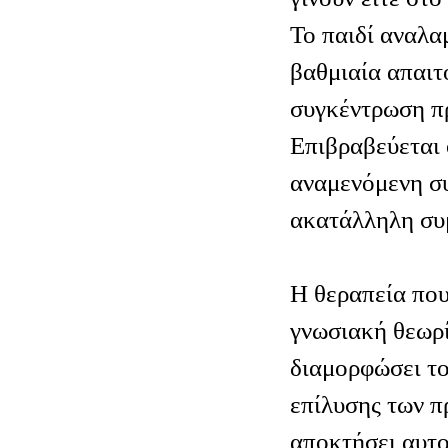
Το παιδί αναλα
βαθμιαία απαιτ
συγκέντρωση π
Επιβραβεύεται 
αναμενόμενη σ
ακατάλληλη συμ
Η θεραπεία που
γνωσιακή θεωρί
διαμορφώσει το
επίλυσης των π
αποκτήσει αυτο