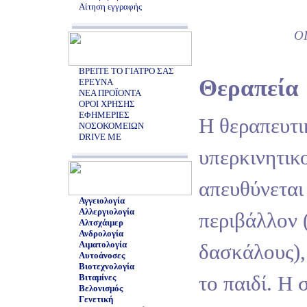
Αίτηση εγγραφής
Ο
ΒΡΕΙΤΕ ΤΟ ΓΙΑΤΡΟ ΣΑΣ
Θεραπεία
ΕΡΕΥΝΑ
ΝΕΑ ΠΡΟΪΟΝΤΑ
ΟΡΟΙ ΧΡΗΣΗΣ
ΕΦΗΜΕΡΙΕΣ
Η θεραπευτι
ΝΟΣΟΚΟΜΕΙΩΝ
DRIVE ME
υπερκινητικ
απευθύνεται
Αγγειολογία
Αλλεργιολογία
περιβάλλον (
Αλτσχάιμερ
Ανδρολογία
Αιματολογία
δασκάλους),
Αυτοάνοσες
Βιοτεχνολογία
το παιδί. Η
Βιταμίνες
Βελονισμός
Γενετική