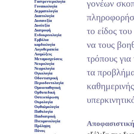
γονέων σκοπ
Γαστρεντερολογία
Γυναικολογία
Δερματολογία
πληροφορήσε
Διαιτολογία
Δυσανεξία
Δυσλεξία
το είδος το
Διατροφή
Ενδοκρινολογία
Εμβόλια
να τους βοη
καρδιολογία
Λογοθεραπεία
Λοιμώξεις
τρόπους για
Μεταμοσχεύσεις
Νευρολογία
Νεφρολογία
τα προβλήμα
Ογκολογία
Οδοντιατρική
Περιοδοντολογία
καθημερινής
Ομοιοπαθητική
Ορθοπεδική
υπερκινητικό
Οστεοπόρωση
Ουρολογία
Οφθαλμολογία
Παθολογία
Παιδιατρική
Πνευμονολογία
Αποφασιστική
Πρόληψη
Πόνος