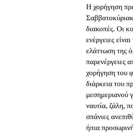
Η χορήγηση πρέ
Σαββατοκύριακα
διακοπές. Οι κ
ενέργειες είναι
ελάττωση της ό
παρενέργειες α
χορήγηση του 
διάρκεια του π
μεσημεριανού γ
ναυτία, ζάλη, 
σπάνιες ανεπιθ
ήπια προσωριν