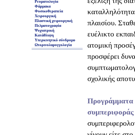
εξέλιξη της δια
Ρευματολογία
Φάρμακα
καταλληλότητα
Φυσικοθεραπεία
Χειρουργική
Πλαστική χειρουργική
πλαισίου. Σταθ
Πελματογραφία
Ψυχιατρική
ευέλικτο εκπαι
Κατάθλιψη
Υπερκινητικό σύνδρομο
ατομική προσέγ
Ωτορινολαρυγγολογία
προσφέρει δυνα
συμπτωματολογ
σχολικής αποτυ
Προγράμματα 
συμπεριφοράς
συμπεριφερολο
γίνουν είτε στο