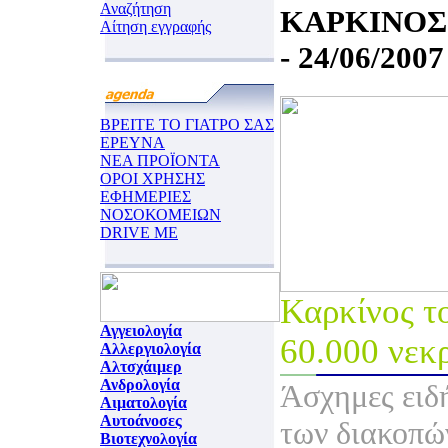
Αναζήτηση
ΚΑΡΚΙΝΟΣ
Αίτηση εγγραφής
- 24/06/2007
ΒΡΕΙΤΕ ΤΟ ΓΙΑΤΡΟ ΣΑΣ
ΕΡΕΥΝΑ
ΝΕΑ ΠΡΟΪΟΝΤΑ
ΟΡΟΙ ΧΡΗΣΗΣ
ΕΦΗΜΕΡΙΕΣ
ΝΟΣΟΚΟΜΕΙΩΝ
DRIVE ME
Καρκίνος τ
Αγγειολογία
60.000 νεκ
Αλλεργιολογία
Αλτσχάιμερ
Ανδρολογία
Άσχημες ειδ
Αιματολογία
Αυτοάνοσες
των διακοπώ
Βιοτεχνολογία