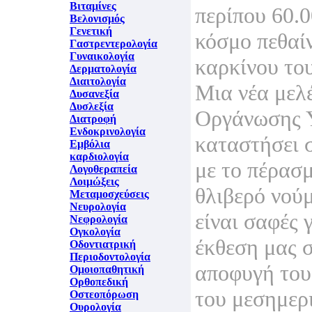
Βιταμίνες
περίπου 60.
Βελονισμός
Γενετική
κόσμο πεθαί
Γαστρεντερολογία
Γυναικολογία
καρκίνου το
Δερματολογία
Διαιτολογία
Μια νέα μελ
Δυσανεξία
Δυσλεξία
Οργάνωσης Υ
Διατροφή
Ενδοκρινολογία
καταστήσει σ
Εμβόλια
καρδιολογία
με το πέρασ
Λογοθεραπεία
Λοιμώξεις
θλιβερό νού
Μεταμοσχεύσεις
Νευρολογία
είναι σαφές 
Νεφρολογία
Ογκολογία
έκθεση μας σ
Οδοντιατρική
Περιοδοντολογία
αποφυγή του
Ομοιοπαθητική
Ορθοπεδική
του μεσημερι
Οστεοπόρωση
Ουρολογία