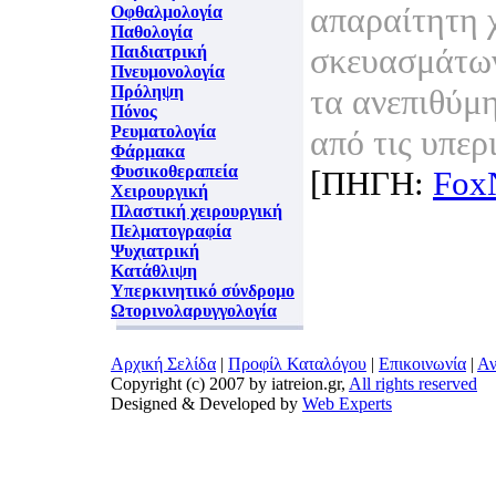
απαραίτητη 
Οφθαλμολογία
Παθολογία
σκευασμάτων
Παιδιατρική
Πνευμονολογία
Πρόληψη
τα ανεπιθύμ
Πόνος
Ρευματολογία
από τις υπερ
Φάρμακα
Φυσικοθεραπεία
[ΠΗΓΗ:
Fox
Χειρουργική
Πλαστική χειρουργική
Πελματογραφία
Ψυχιατρική
Κατάθλιψη
Υπερκινητικό σύνδρομο
Ωτορινολαρυγγολογία
Αρχική Σελίδα
|
Προφίλ Καταλόγου
|
Επικοινωνία
|
Αν
Copyright (c) 2007 by iatreion.gr,
All rights reserved
Designed & Developed by
Web Experts