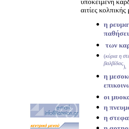
υποκείμενη καρδ
αιτίες κολπικής
η ρευμα
παθήσει
των κα
(
κύρια η στ
βαλβίδας
),
η μεσοκ
επικοιν
οι μυοκ
η πνευμ
η στεφα
η αρτηρ