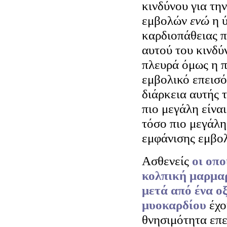
κινδύνου για τη
εμβολών
ενώ
η 
καρδιοπάθειας 
αυτού του κινδύ
πλευρά όμως η 
εμβολικό επεισό
διάρκεια αυτής 
πιο μεγάλη είναι
τόσο πιο μεγάλη
εμφάνισης εμβολ
Ασθενείς
οι οπ
κολπική μαρμα
μετά από ένα ο
μυοκαρδίου
έχο
θνησιμότητα επε