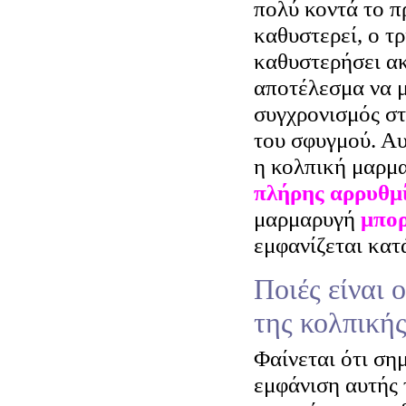
πολύ κοντά το π
καθυστερεί, ο τρ
καθυστερήσει α
αποτέλεσμα να μ
συγχρονισμός στ
του σφυγμού. Αυ
η κολπική μαρμα
πλήρης αρρυθμί
μαρμαρυγή
μπορ
εμφανίζεται κατ
Ποιές είναι 
της κολπική
Φαίνεται ότι ση
εμφάνιση αυτής 