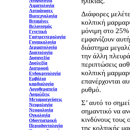
ηλικίας.
Ανδρολογία
Αιματολογία
Αυτοάνοσες
Διάφορες μελέτες
Βιοτεχνολογία
κολπική μαρμαρυ
Βιταμίνες
Βελονισμός
μόνιμη στο 25% 
Γενετική
Γαστρεντερολογία
εμφανίζουν αυτή
Γυναικολογία
διάστημα μεγαλύ
Δερματολογία
Διαιτολογία
την άλλη πλευρά
Δυσανεξία
περιπτώσεις ασθ
Δυσλεξία
Διατροφή
κολπική μαρμαρ
Ενδοκρινολογία
Εμβόλια
επανέρχονται αυ
καρδιολογία
ρυθμό.
Λογοθεραπεία
Λοιμώξεις
Μεταμοσχεύσεις
Σ’ αυτό το σημε
Νευρολογία
σημαντικό να α
Νεφρολογία
Ογκολογία
κινδύνους τους 
Οδοντιατρική
Περιοδοντολογία
της κολπικής μα