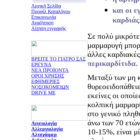
Αρχική Σελίδα
και οι ε
Προφίλ Καταλόγου
Επικοινωνία
καρδιάς
Αναζήτηση
Αίτηση εγγραφής
Σε πολύ μικρότ
μαρμαρυγή μπορε
άλλες καρδιακές
ΒΡΕΙΤΕ ΤΟ ΓΙΑΤΡΟ ΣΑΣ
περικαρδίτιδα.
ΕΡΕΥΝΑ
ΝΕΑ ΠΡΟΪΟΝΤΑ
Μεταξύ των μη 
ΟΡΟΙ ΧΡΗΣΗΣ
ΕΦΗΜΕΡΙΕΣ
θυρεοειδοπάθειε
ΝΟΣΟΚΟΜΕΙΩΝ
DRIVE ME
εκείνες οι οποίε
κολπική μαρμαρ
στο γενικό πλη
άνω των 70 ετών
Αγγειολογία
Αλλεργιολογία
10-15%,
είναι μ
Αλτσχάιμερ