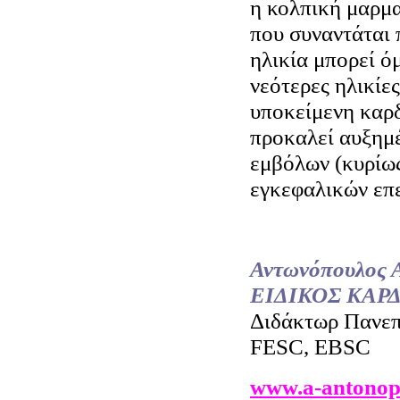
η κολπική μαρμα
που συναντάται 
ηλικία μπορεί ό
νεότερες ηλικίες
υποκείμενη καρδ
προκαλεί αυξημ
εμβόλων (κυρίω
εγκεφαλικών επε
Αντωνόπουλος 
ΕΙΔΙΚΟΣ ΚΑΡ
Διδάκτωρ Πανε
FESC, ΕBSC
www.a-antonop