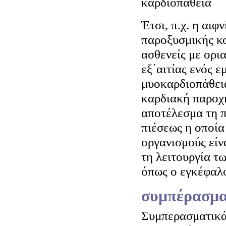
καρδιοπάθεια
Έτσι, π.χ. η αιφ
παροξυσμικής κ
ασθενείς με ορι
εξ΄αιτίας ενός 
μυοκαρδιοπάθεια
καρδιακή παροχ
αποτέλεσμα τη 
πιέσεως η οποία
οργανισμούς είν
τη λειτουργία τ
όπως ο εγκέφαλο
συμπέρασμ
Συμπερασματικά