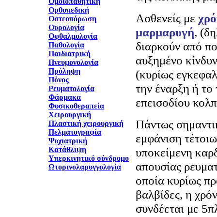
Ομοιοπαθητική
Ορθοπεδική
Ασθενείς με
χρό
Οστεοπόρωση
Ουρολογία
μαρμαρυγή
, (δ
Οφθαλμολογία
διαρκούν από πο
Παθολογία
Παιδιατρική
αυξημένο κίνδυ
Πνευμονολογία
Πρόληψη
(κυρίως εγκεφαλ
Πόνος
την έναρξη ή το
Ρευματολογία
Φάρμακα
επεισοδίου κολπ
Φυσικοθεραπεία
Χειρουργική
Πάντως σημαντικ
Πλαστική χειρουργική
Πελματογραφία
εμφάνιση τέτοιω
Ψυχιατρική
Κατάθλιψη
υποκείμενη καρδ
Υπερκινητικό σύνδρομο
απουσίας ρευματ
Ωτορινολαρυγγολογία
οποία κυρίως πρ
βαλβίδες, η χρό
συνδέεται με 5π