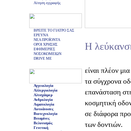
Αίτηση εγγραφής
ΒΡΕΙΤΕ ΤΟ ΓΙΑΤΡΟ ΣΑΣ
ΕΡΕΥΝΑ
ΝΕΑ ΠΡΟΪΟΝΤΑ
Η λεύκανσ
ΟΡΟΙ ΧΡΗΣΗΣ
ΕΦΗΜΕΡΙΕΣ
ΝΟΣΟΚΟΜΕΙΩΝ
DRIVE ME
είναι πλέον μια
τα σύγχρονα οδ
Αγγειολογία
επανάσταση στη
Αλλεργιολογία
Αλτσχάιμερ
Ανδρολογία
κοσμητική οδον
Αιματολογία
Αυτοάνοσες
σε διάφορα πρ
Βιοτεχνολογία
Βιταμίνες
των δοντιών.
Βελονισμός
Γενετική