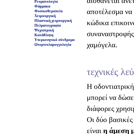
αισθάνεται άνε
Ρευματολογία
Φάρμακα
αποτέλεσμα να 
Φυσικοθεραπεία
Χειρουργική
Πλαστική χειρουργική
κώδικα επικοιν
Πελματογραφία
Ψυχιατρική
συναναστροφής,
Κατάθλιψη
Υπερκινητικό σύνδρομο
χαμόγελα.
Ωτορινολαρυγγολογία
τεχνικές λε
Η οδοντιατρική
μπορεί να δώσε
διάφορες χρησι
Οι δύο βασικές
είναι
η άμεση 