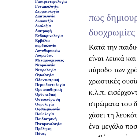
Γαστρεντερολογία
Γυναικολογία
Δερματολογία
πως δημιουρ
Διαιτολογία
Δυσανεξία
Δυσλεξία
δυσχρωμίες
Διατροφή
Ενδοκρινολογία
Εμβόλια
Κατά την παιδι
καρδιολογία
Λογοθεραπεία
Λοιμώξεις
είναι λευκά κα
Μεταμοσχεύσεις
Νευρολογία
πάροδο των χρ
Νεφρολογία
Ογκολογία
χρωστικές ουσί
Οδοντιατρική
Περιοδοντολογία
Ομοιοπαθητική
κ.λ.π. εισέρχον
Ορθοπεδική
Οστεοπόρωση
στρώματα του δ
Ουρολογία
Οφθαλμολογία
χάσει τη λευκό
Παθολογία
Παιδιατρική
Πνευμονολογία
ένα μεγάλο πο
Πρόληψη
Πόνος