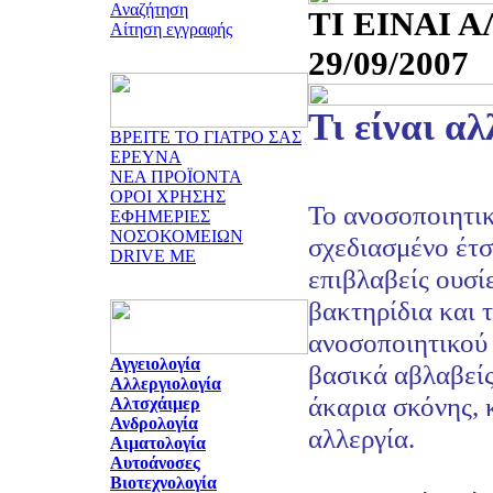
Αναζήτηση
ΤΙ ΕΙΝΑΙ Α
Αίτηση εγγραφής
29/09/2007
Τι είναι αλ
ΒΡΕΙΤΕ ΤΟ ΓΙΑΤΡΟ ΣΑΣ
ΕΡΕΥΝΑ
ΝΕΑ ΠΡΟΪΟΝΤΑ
ΟΡΟΙ ΧΡΗΣΗΣ
Το ανοσοποιητικ
ΕΦΗΜΕΡΙΕΣ
ΝΟΣΟΚΟΜΕΙΩΝ
σχεδιασμένο έτσι
DRIVE ME
επιβλαβείς ουσί
βακτηρίδια και τ
ανοσοποιητικού 
Αγγειολογία
βασικά αβλαβείς
Αλλεργιολογία
άκαρια σκόνης, 
Αλτσχάιμερ
Ανδρολογία
αλλεργία.
Αιματολογία
Αυτοάνοσες
Βιοτεχνολογία