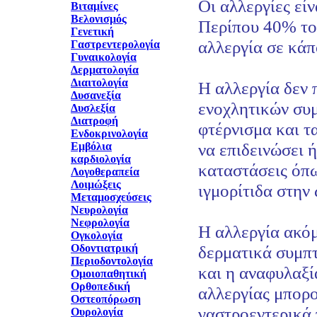
Οι αλλεργίες είν
Βιταμίνες
Βελονισμός
Περίπου 40% το
Γενετική
αλλεργία σε κάπ
Γαστρεντερολογία
Γυναικολογία
Δερματολογία
Διαιτολογία
Η αλλεργία δεν 
Δυσανεξία
ενοχλητικών συ
Δυσλεξία
Διατροφή
φτέρνισμα και τ
Ενδοκρινολογία
να επιδεινώσει 
Εμβόλια
καρδιολογία
καταστάσεις όπω
Λογοθεραπεία
Λοιμώξεις
ιγμορίτιδα στην 
Μεταμοσχεύσεις
Νευρολογία
Νεφρολογία
Η αλλεργία ακόμ
Ογκολογία
Οδοντιατρική
δερματικά συμπ
Περιοδοντολογία
και η αναφυλαξί
Ομοιοπαθητική
Ορθοπεδική
αλλεργίας μπορο
Οστεοπόρωση
γαστροεντερικά
Ουρολογία