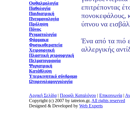
Οφθαλμολογία
επιτρέποντας έτ
Παθολογία
Παιδιατρική
πονοκεφάλους, κ
Πνευμονολογία
ύπνου να εισβάλ
Πρόληψη
Πόνος
Ρευματολογία
Ένα από τα πιό 
Φάρμακα
Φυσικοθεραπεία
αλλεργικής αντί
Χειρουργική
Πλαστική χειρουργική
Πελματογραφία
Ψυχιατρική
Κατάθλιψη
Υπερκινητικό σύνδρομο
Ωτορινολαρυγγολογία
Αρχική Σελίδα
|
Προφίλ Καταλόγου
|
Επικοινωνία
|
Αν
Copyright (c) 2007 by iatreion.gr,
All rights reserved
Designed & Developed by
Web Experts