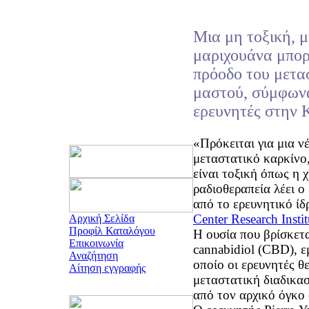
Μια μη τοξική, 
μαριχουάνα μπορε
πρόοδο του μετα
μαστού, σύμφωνα
ερευνητές στην 
«Πρόκειται για μια ν
μεταστατικό καρκίνο,
είναι τοξική όπως η 
ραδιοθεραπεία λέει ο
από το ερευνητικό ί
Center Research Instit
Αρχική Σελίδα
Προφίλ Καταλόγου
Η ουσία που βρίσκετ
Επικοινωνία
cannabidiol (CBD), εμ
Αναζήτηση
οποίο οι ερευνητές θ
Αίτηση εγγραφής
μεταστατική διαδικασ
από τον αρχικό όγκο