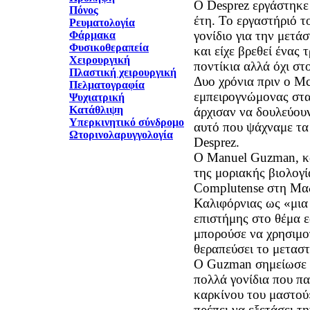
Ο Desprez εργάστηκε 
Πόνος
έτη. Το εργαστήριό τ
Ρευματολογία
γονίδιο για την μετά
Φάρμακα
Φυσικοθεραπεία
και είχε βρεθεί ένας 
Χειρουργική
ποντίκια αλλά όχι σ
Πλαστική χειρουργική
Δυο χρόνια πριν ο McA
Πελματογραφία
εμπειρογνώμονας στα
Ψυχιατρική
Κατάθλιψη
άρχισαν να δουλεύου
Υπερκινητικό σύνδρομο
αυτό που ψάχναμε τα 
Ωτορινολαρυγγολογία
Desprez.
Ο Manuel Guzman, κα
της μοριακής βιολογί
Complutense στη Μαδ
Καλιφόρνιας ως «μια
επιστήμης στο θέμα 
μπορούσε να χρησιμοπ
θεραπεύσει το μετασ
Ο Guzman σημείωσε επ
πολλά γονίδια που π
καρκίνου του μαστού»
πρέπει να εξετάσει τ