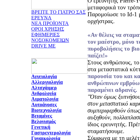
Ο ερευνητής Pierre-Y
μεταφορικά τον τρόπο
ΒΡΕΙΤΕ ΤΟ ΓΙΑΤΡΟ ΣΑΣ
Παρομοίωσε το Id-1 μ
ΕΡΕΥΝΑ
ορχήστρας.
ΝΕΑ ΠΡΟΪΟΝΤΑ
ΟΡΟΙ ΧΡΗΣΗΣ
«Αν θέλεις να σταμα
ΕΦΗΜΕΡΙΕΣ
ΝΟΣΟΚΟΜΕΙΩΝ
τον μαέστρο, μόνο 
DRIVE ME
πυροβολήσεις το βιο
παίζει!»
Στους ανθρώπους, το 
στα μεταστατικά κύτ
παρουσία του και κ
Αγγειολογία
Αλλεργιολογία
ανθρώπινων εμβρύων
Αλτσχάιμερ
παραμένει αδρανές.
Ανδρολογία
"Όταν όμως ξυπνήσουν
Αιματολογία
στον μεταστατικό καρ
Αυτοάνοσες
συμπεριφερθούν όπως 
Βιοτεχνολογία
Βιταμίνες
αυξηθούν, πολλαπλασ
Βελονισμός
ίδιος ερευνητής. Πρέ
Γενετική
σταματήσουμε.
Γαστρεντερολογία
Σύμφωνα με τη μελέτ
Γυναικολογία