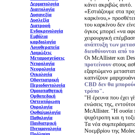
Δερματολογία
κάνει ακριβώς αυτό.
Διαιτολογία
«Εστιάζουμε στα προ
Δυσανεξία
καρκίνου,» προσθέτει
Δυσλεξία
του καρκίνου δεν είν
Διατροφή
όγκος μπορεί «να αφα
Ενδοκρινολογία
Εμβόλια
χειρουργική επέμβασ
καρδιολογία
ανάπτυξη των μετα
Λογοθεραπεία
διευθύνονται από το 
Λοιμώξεις
Οι McAllister και De
Μεταμοσχεύσεις
Νευρολογία
προτείνουν
στους ασθ
Νεφρολογία
εξαρτώμενο μεταστατ
Ογκολογία
καπνίζουν μαριχουάν
Οδοντιατρική
CBD δεν θα μπορούσ
Περιοδοντολογία
τρόπο".
Ομοιοπαθητική
Ορθοπεδική
"Η έρευνα που έχει γί
Οστεοπόρωση
ενώσεις της, εντούτοι
Ουρολογία
McAllister. "Η ουσία 
Οφθαλμολογία
ψυχότροπη και η τοξι
Παθολογία
Παιδιατρική
Τα νέα συμπεράσματα
Πνευμονολογία
Νοεμβρίου της Molecu
Πρόληψη