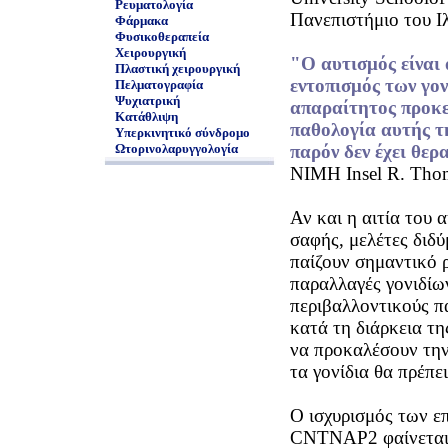
Ρευματολογία
Πανεπιστήμιο του Ιλ
Φάρμακα
Φυσικοθεραπεία
Χειρουργική
"Ο αυτισμός είναι
Πλαστική χειρουργική
εντοπισμός των γον
Πελματογραφία
Ψυχιατρική
απαραίτητος προκε
Κατάθλιψη
παθολογία αυτής τ
Υπερκινητικό σύνδρομο
Ωτορινολαρυγγολογία
παρόν δεν έχει θερ
NIMH Insel R. Tho
Αν και η αιτία του 
σαφής, μελέτες διδύ
παίζουν σημαντικό ρ
παραλλαγές γονιδίω
περιβαλλοντικούς π
κατά τη διάρκεια τη
να προκαλέσουν την
τα γονίδια θα πρέπε
Ο ισχυρισμός των επ
CNTNAP2 φαίνεται ν