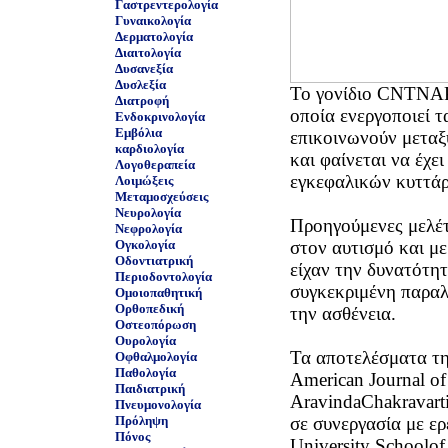
Γαστρεντερολογία
Γυναικολογία
Δερματολογία
Διαιτολογία
Δυσανεξία
Δυσλεξία
Το γονίδιο CNTNAP2
Διατροφή
οποία ενεργοποιεί 
Ενδοκρινολογία
Εμβόλια
επικοινωνούν μετα
καρδιολογία
και φαίνεται να έχε
Λογοθεραπεία
εγκεφαλικών κυττά
Λοιμώξεις
Μεταμοσχεύσεις
Νευρολογία
Προηγούμενες μελέτ
Νεφρολογία
Ογκολογία
στον αυτισμό και με
Οδοντιατρική
είχαν την δυνατότη
Περιοδοντολογία
συγκεκριμένη παραλ
Ομοιοπαθητική
Ορθοπεδική
την ασθένεια.
Οστεοπόρωση
Ουρολογία
Τα αποτελέσματα τη
Οφθαλμολογία
Παθολογία
American Journal o
Παιδιατρική
AravindaChakravarti
Πνευμονολογία
Πρόληψη
σε συνεργασία με ε
Πόνος
University Schoolof