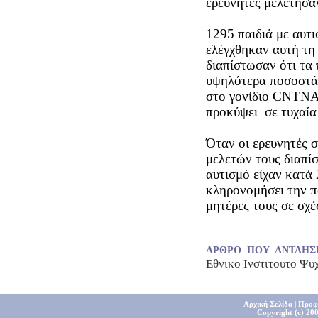
ερευνητές μελέτησα
1295 παιδιά με αυτι
ελέγχθηκαν αυτή τη 
διαπίστωσαν ότι τα 
υψηλότερα ποσοστά 
στο γονίδιο CNTNA
προκύψει σε τυχαία
Όταν οι ερευνητές 
μελετών τους διαπίσ
αυτισμό είχαν κατά
κληρονομήσει την π
μητέρες τους σε σχέ
ΑΡΘΡΟ ΠΟΥ ΑΝΤΛΗΣ
Εθνικο Ινστιτουτο Ψυχ
Αρχική Σελίδα
|
Προφ
Copyright (c) 200