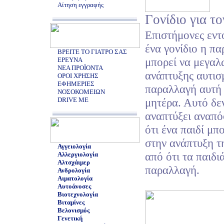
Αίτηση εγγραφής
Γονίδιο για τ
Eπιστήμονες εντ
ένα γονίδιο η π
ΒΡΕΙΤΕ ΤΟ ΓΙΑΤΡΟ ΣΑΣ
μπορεί να μεγαλ
ΕΡΕΥΝΑ
ΝΕΑ ΠΡΟΪΟΝΤΑ
ανάπτυξης αυτισ
ΟΡΟΙ ΧΡΗΣΗΣ
ΕΦΗΜΕΡΙΕΣ
παραλλαγή αυτή 
ΝΟΣΟΚΟΜΕΙΩΝ
DRIVE ME
μητέρα. Αυτό δεν
αναπτύξει αναπό
ότι ένα παιδί μπ
στην ανάπτυξη τ
Αγγειολογία
από ότι τα παιδι
Αλλεργιολογία
Αλτσχάιμερ
παραλλαγή.
Ανδρολογία
Αιματολογία
Αυτοάνοσες
Βιοτεχνολογία
Βιταμίνες
Βελονισμός
Γενετική