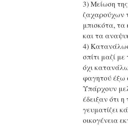
3) Μείωση τη
ζαχαρούχων 
μπισκότα, τα 
και τα αναψυ
4) Κατανάλωσ
σπίτι μαζί με
όχι κατανάλ
φαγητού έξω α
Υπάρχουν μελ
έδειξαν ότι η
γευματίζει κά
οικογένεια ε