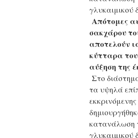
γλυκαιμικού δ
Απότομες αυ
σακχάρου το
αποτελούν ι
κύτταρα του
αύξηση της έ
Στο διάστημ
τα υψηλά επί
εκκρινόμενης
δημιουργήθηκ
κατανάλωση 
γλυκαιμικού 