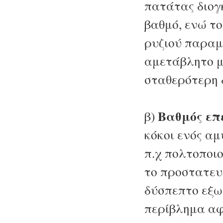
πατάτας διογ
βαθμό, ενώ τ
ρυζιού παραμ
αμετάβλητο μ
σταθερότερη 
Βαθμός επ
β)
κόκοι ενός α
π.χ πολτοποιο
το προστατευ
δύσπεπτο εξω
περίβλημα αφ