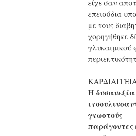
είχε σαν απο
επεισόδια υπ
με τους διαβη
χορηγήθηκε δ
γλυκαιμικού 
περιεκτικότητ
ΚΑΡΔΙΑΓΓΕΙ
Η δυσανεξία 
ινσουλινοαν
γνωστούς
παράγοντες 