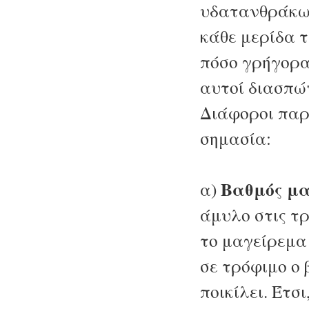
υδατανθράκων
κάθε μερίδα 
πόσο γρήγορα
αυτοί διασπώ
Διάφοροι παρ
σημασία:
Βαθμός μ
α)
άμυλο στις τ
το μαγείρεμα
σε τρόφιμο ο
ποικίλει. Έτσ