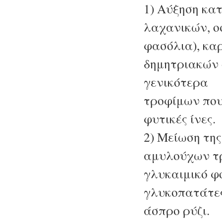
1) Αύξηση κα
λαχανικών, ο
φασόλια), κα
δημητριακών 
γενικότερα
τροφίμων που
φυτικές ίνες.
2) Μείωση τη
αμυλούχων τ
γλυκαιμικό φ
γλυκοπατάτες
άσπρο ρύζι.