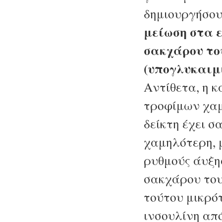
δημιουργήσο
μείωση στα 
σακχάρου το
(υπογλυκαιμ
Αντίθετα, η 
τροφίμων χαμ
δείκτη έχει 
χαμηλότερη, 
ρυθμούς άυξη
σακχάρου του
τούτου μικρό
ινσουλίνη απ