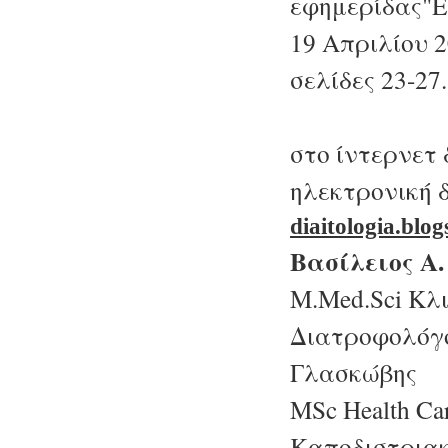
εφημερίδας"Ε
19 Απριλίου 2
σελίδες 23-27.
στο ίντερνετ 
ηλεκτρονική 
diaitologia.blo
Βασίλειος Α
M.Med.Sci Κλι
Διατροφολόγο
Γλασκώβης
MSc Health Ca
Καποδιστριακ