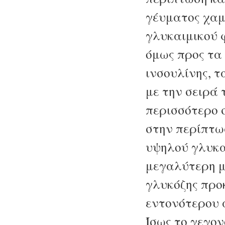
γέυματος χα
γλυκαιμικού 
όμως προς τα
ινσουλίνης, τ
με την σειρά 
περισσότερο σ
στην περίπτω
υψηλού γλυκα
μεγαλύτερη μ
γλυκόζης προ
εντονότερου 
Ίσως το γεγον