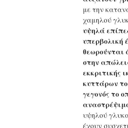
με την καταν
χαμηλού γλυκ
υψηλά επίπε
υπερβολική έ
θεωρούνται 
στην απώλεια
εκκριτικής ι
κυττάρων το
γεγονός το ο
αναστρέψιμο
υψηλού γλυκα
έχουν συσχετ