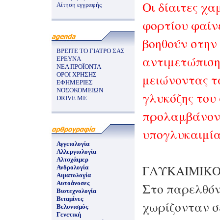
Οι δίαιτες χ
Αίτηση εγγραφής
φορτίου φαίνε
βοηθούν στην
ΒΡΕΙΤΕ ΤΟ ΓΙΑΤΡΟ ΣΑΣ
αντιμετώπιση
ΕΡΕΥΝΑ
ΝΕΑ ΠΡΟΪΟΝΤΑ
ΟΡΟΙ ΧΡΗΣΗΣ
μειώνοντας τ
ΕΦΗΜΕΡΙΕΣ
ΝΟΣΟΚΟΜΕΙΩΝ
γλυκόζης του 
DRIVE ME
προλαμβάνοντ
υπογλυκαιμί
Αγγειολογία
Αλλεργιολογία
Αλτσχάιμερ
ΓΛΥΚΑΙΜΙΚΟ
Ανδρολογία
Αιματολογία
Αυτοάνοσες
Στο παρελθόν
Βιοτεχνολογία
Βιταμίνες
χωρίζονταν σε
Βελονισμός
Γενετική