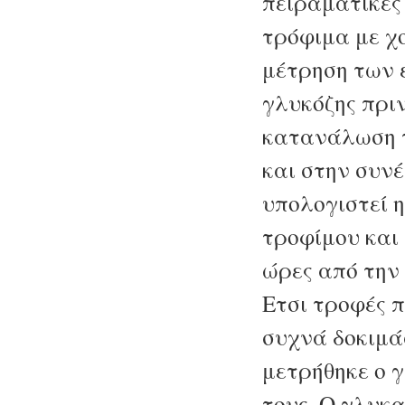
πειραματικές
τρόφιμα με χ
μέτρηση των 
γλυκόζης πριν
κατανάλωση 
και στην συν
υπολογιστεί η
τροφίμου και 
ώρες από την 
Ετσι τροφές 
συχνά δοκιμά
μετρήθηκε ο γ
τους. Ο γλυκα