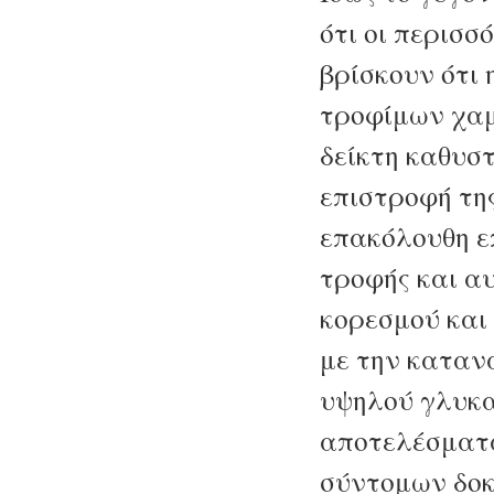
ότι οι περισσ
βρίσκουν ότι
τροφίμων χαμ
δείκτη καθυστ
επιστροφή της
επακόλουθη 
τροφής και α
κορεσμού και
με την κατα
υψηλού γλυκα
αποτελέσματα
σύντομων δοκ