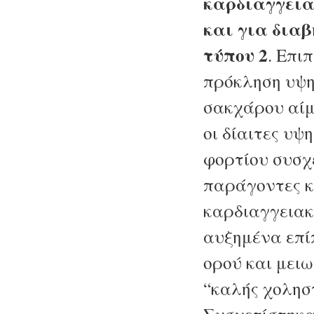
καρδιαγγεια
και για δια
τύπου 2
. Επι
πρόκληση υψ
σακχάρου αίμ
οι δίαιτες υψ
φορτίου συσχ
παράγοντες κ
καρδιαγγειακ
αυξημένα επί
ορού και μει
“καλής χολησ
Συσχετίστηκα