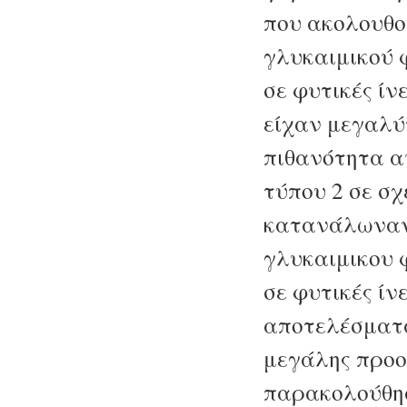
που ακολουθο
γλυκαιμικού 
σε φυτικές ίν
είχαν μεγαλύ
πιθανότητα α
τύπου 2 σε σχ
κατανάλωναν
γλυκαιμικου 
σε φυτικές ίν
αποτελέσματα
μεγάλης προο
παρακολούθησ