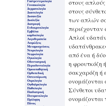
στους απλούς
Γαστρεντερολογία
Γυναικολογία
Δερματολογία
στους σύνθετ
Διαιτολογία
Δυσανεξία
των απλών σ
Δυσλεξία
Διατροφή
περιέχονταν σ
Ενδοκρινολογία
Εμβόλια
Απλοί υδατάν
καρδιολογία
Λογοθεραπεία
Λοιμώξεις
υδατάνθρακες
Μεταμοσχεύσεις
Νευρολογία
από ένα ή δύ
Νεφρολογία
Ογκολογία
η φρουτκόζη ή
Οδοντιατρική
Περιοδοντολογία
Ομοιοπαθητική
σακχαρόζη ή 
Ορθοπεδική
Οστεοπόρωση
ονομάζονται
Ουρολογία
Οφθαλμολογία
Σύνθετοι υδα
Παθολογία
Παιδιατρική
Πνευμονολογία
ονομάζονται 
Πρόληψη
Πόνος