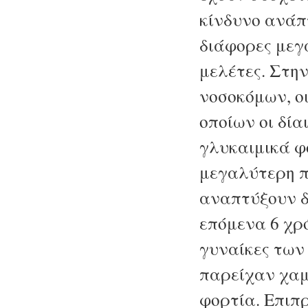
κίνδυνο ανάπ
διάφορες μεγ
μελέτες. Στη
νοσοκόμων, ο
οποίων οι δί
γλυκαιμικά φ
μεγαλύτερη π
αναπτύξουν δ
επόμενα 6 χρό
γυναίκες των 
παρείχαν χα
φορτία. Επιπρ