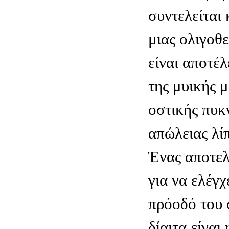
συντελείται 
μιας ολιγοθε
είναι αποτέ
της μυικής μ
οστικής πυκν
απώλειας λί
Ένας αποτελ
για να ελέγχ
πρόοδό του 
δίαιτα είναι