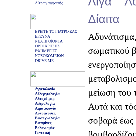
Λίγα Λ
Αίτηση εγγραφής
Δίαιτα
ΒΡΕΙΤΕ ΤΟ ΓΙΑΤΡΟ ΣΑΣ
Aδυνάτισμα,
ΕΡΕΥΝΑ
ΝΕΑ ΠΡΟΪΟΝΤΑ
ΟΡΟΙ ΧΡΗΣΗΣ
σωματικού β
ΕΦΗΜΕΡΙΕΣ
ΝΟΣΟΚΟΜΕΙΩΝ
DRIVE ME
ενεργοποίησ
μεταβολισμο
Αγγειολογία
μείωση του 
Αλλεργιολογία
Αλτσχάιμερ
Ανδρολογία
Aυτά και τό
Αιματολογία
Αυτοάνοσες
σοβαρά έως 
Βιοτεχνολογία
Βιταμίνες
Βελονισμός
βομβαρδίζου
Γενετική