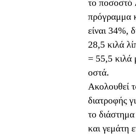
το ποσοστό 
πρόγραμμα κ
είναι 34%, δ
28,5 κιλά λί
= 55,5 κιλά 
οστά.
Aκολουθεί 
διατροφής γ
το διάστημα 
και γεμάτη 