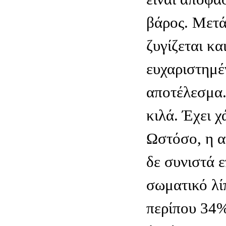
βάρος. Mετά
ζυγίζεται κα
ευχαριστημέ
αποτέλεσμα.
κιλά. Έχει χ
Ωστόσο, η α
δε συνιστά ε
σωματικό λίπ
περίπου 34%