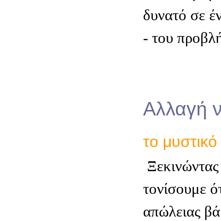
δυνατό σε έ
- του προβλ
Αλλαγή 
το μυστικό
Ξεκινώντας 
τονίσουμε ότ
απώλειας βά