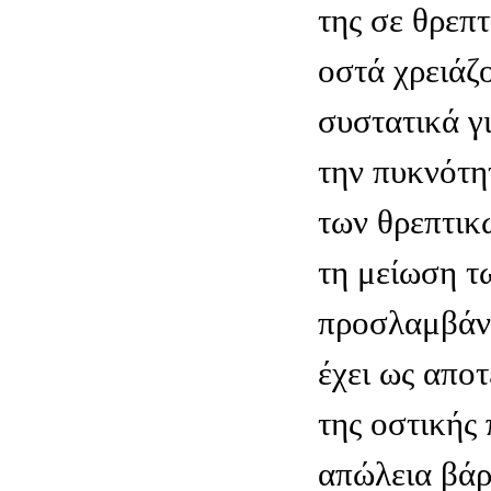
της σε θρεπ
οστά χρειάζ
συστατικά γ
την πυκνότη
των θρεπτικ
τη μείωση τ
προσλαμβάνε
έχει ως απο
της οστικής
απώλεια βάρ