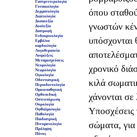
Γαστρεντερολογία
Γυναικολογία
όπου σταθού
Δερματολογία
Διαιτολογία
Δυσανεξία
γνωστών κέν
Δυσλεξία
Διατροφή
Ενδοκρινολογία
υπόσχονται 
Εμβόλια
καρδιολογία
Λογοθεραπεία
αποτελέσμα
Λοιμώξεις
Μεταμοσχεύσεις
Νευρολογία
χρονικό διά
Νεφρολογία
Ογκολογία
Οδοντιατρική
κιλά σωματι
Περιοδοντολογία
Ομοιοπαθητική
χάνονται σε 
Ορθοπεδική
Οστεοπόρωση
Ουρολογία
Yποσχέσεις 
Οφθαλμολογία
Παθολογία
Παιδιατρική
σώματα, για 
Πνευμονολογία
Πρόληψη
Πόνος