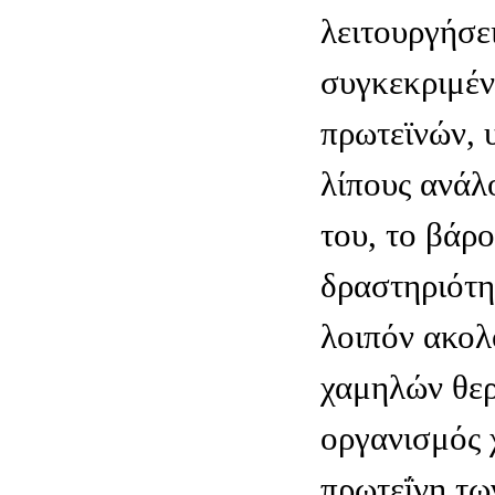
λειτουργήσει
συγκεκριμέ
πρωτεϊνών, 
λίπους ανάλ
του, το βάρο
δραστηριότη
λοιπόν ακολο
χαμηλών θερ
οργανισμός 
πρωτεΐνη τω