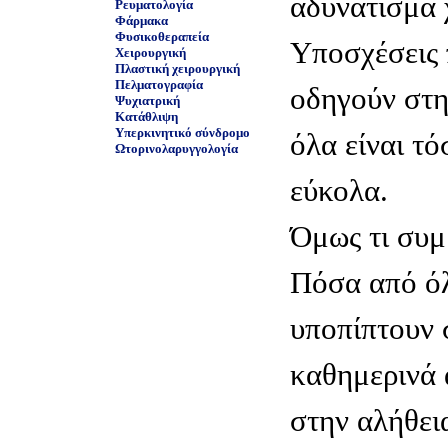
αδυνάτισμα 
Ρευματολογία
Φάρμακα
Φυσικοθεραπεία
Yποσχέσεις 
Χειρουργική
Πλαστική χειρουργική
Πελματογραφία
οδηγούν στη
Ψυχιατρική
Κατάθλιψη
Υπερκινητικό σύνδρομο
όλα είναι τό
Ωτορινολαρυγγολογία
εύκολα.
Όμως τι συμβ
Πόσα από ό
υποπίπτουν 
καθημερινά 
στην αλήθει