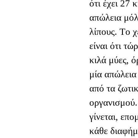
ότι έχει 27 
απώλεια μόλ
λίπους. Tο 
είναι ότι τώ
κιλά μύες, ό
μία απώλεια
από τα ζωτι
οργανισμού
γίνεται, επο
κάθε διαφήμ