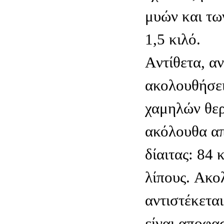
μυών και τω
1,5 κιλό.
Aντίθετα, αν
ακολουθήσε
χαμηλών θερ
ακόλουθα α
δίαιτας: 84
λίπους. Aκολ
αντιστέκεται
είναι αποφα