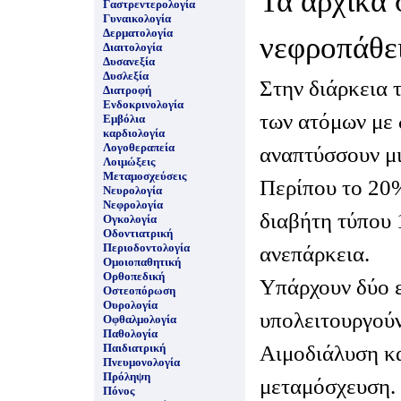
Τα αρχικά 
Γαστρεντερολογία
Γυναικολογία
Δερματολογία
νεφροπάθει
Διαιτολογία
Δυσανεξία
Δυσλεξία
Στην διάρκεια 
Διατροφή
Ενδοκρινολογία
των ατόμων με 
Εμβόλια
καρδιολογία
Λογοθεραπεία
αναπτύσσουν μ
Λοιμώξεις
Μεταμοσχεύσεις
Περίπου το 20
Νευρολογία
Νεφρολογία
διαβήτη τύπου 
Ογκολογία
Οδοντιατρική
Περιοδοντολογία
ανεπάρκεια.
Ομοιοπαθητική
Ορθοπεδική
Υπάρχουν δύο ε
Οστεοπόρωση
Ουρολογία
υπολειτουργούν
Οφθαλμολογία
Παθολογία
Αιμοδιάλυση κα
Παιδιατρική
Πνευμονολογία
Πρόληψη
μεταμόσχευση.
Πόνος