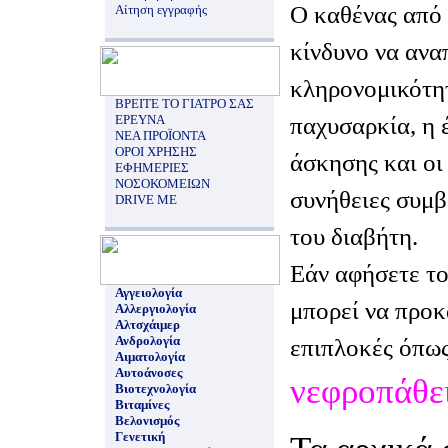
Ο καθένας από 
Αίτηση εγγραφής
κίνδυνο να ανα
κληρονομικότητ
ΒΡΕΙΤΕ ΤΟ ΓΙΑΤΡΟ ΣΑΣ
παχυσαρκία, η 
ΕΡΕΥΝΑ
ΝΕΑ ΠΡΟΪΟΝΤΑ
ΟΡΟΙ ΧΡΗΣΗΣ
άσκησης και οι
ΕΦΗΜΕΡΙΕΣ
ΝΟΣΟΚΟΜΕΙΩΝ
συνήθειες συμ
DRIVE ME
του διαβήτη.
Εάν αφήσετε το
Αγγειολογία
μπορεί να προ
Αλλεργιολογία
Αλτσχάιμερ
Ανδρολογία
επιπλοκές όπως
Αιματολογία
Αυτοάνοσες
νεφροπάθε
Βιοτεχνολογία
Βιταμίνες
Βελονισμός
Γενετική