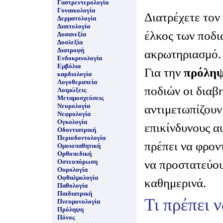
Γαστρεντερολογία
Γυναικολογία
Διατρέχετε τον
Δερματολογία
Διαιτολογία
έλκος των ποδι
Δυσανεξία
Δυσλεξία
Διατροφή
ακρωτηριασμό.
Ενδοκρινολογία
Εμβόλια
Για την
πρόλη
καρδιολογία
Λογοθεραπεία
ποδιών οι διαβ
Λοιμώξεις
Μεταμοσχεύσεις
Νευρολογία
αντιμετωπίζουν
Νεφρολογία
Ογκολογία
επικίνδυνους α
Οδοντιατρική
Περιοδοντολογία
πρέπει να φρον
Ομοιοπαθητική
Ορθοπεδική
να προστατεύου
Οστεοπόρωση
Ουρολογία
Οφθαλμολογία
καθημερινά.
Παθολογία
Παιδιατρική
Τι πρέπει 
Πνευμονολογία
Πρόληψη
Πόνος