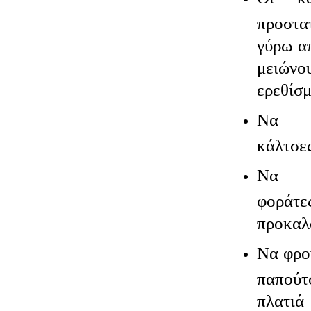
προστ
γύρω α
μειών
ερεθίσμ
Να φ
κάλτσε
Να σ
φοράτ
προκαλ
Να φρο
παπούτ
πλατιά