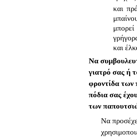
και πρ
μπαίνο
μπορε
γρήγορ
και έλκ
Να συμβουλευτ
γιατρό σας ή τ
φροντίδα των 
πόδια σας έχο
των παπουτσιώ
Να προσέχε
χρησιμοποι