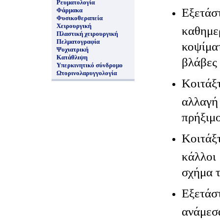
Ρευματολογία
Εξετά
Φάρμακα
Φυσικοθεραπεία
Χειρουργική
καθημ
Πλαστική χειρουργική
Πελματογραφία
κοψίμ
Ψυχιατρική
Κατάθλιψη
βλάβες
Υπερκινητικό σύνδρομο
Ωτορινολαρυγγολογία
Κοιτάξ
αλλα
πρήξιμο
Κοιτά
κάλλο
σχήμα τ
Εξετά
ανάμεσ