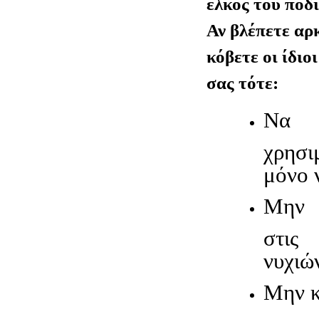
έλκος του ποδ
Αν βλέπετε αρ
κόβετε οι ίδιο
σας τότε:
Να 
χρησι
μόνο 
Μην 
στις
νυχιώ
Μην κ