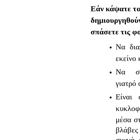
Εάν κάψατε τα
δημιουργηθού
σπάσετε τις φ
Να δια
εκείνο 
Να συ
γιατρό 
Είναι 
κυκλοφ
μέσα στ
βλάβε
συχνά 