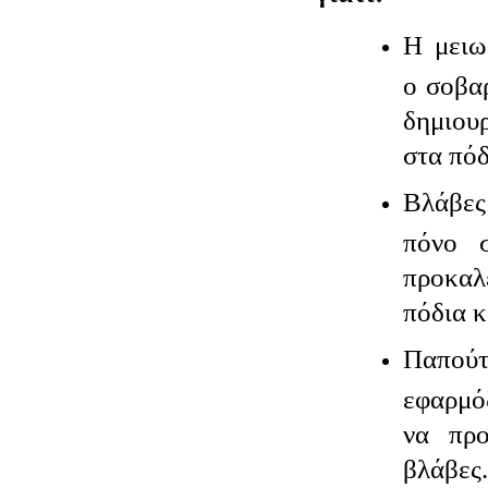
Η μειω
ο σοβα
δημιου
στα πόδ
Βλάβες
πόνο 
προκα
πόδια 
Παπο
εφαρμό
να προ
βλάβες.