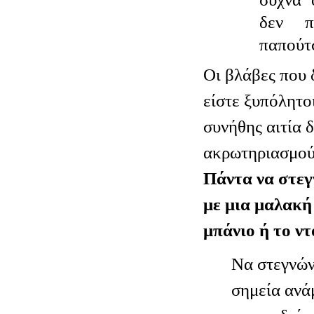
δεν π
παπούτ
Οι βλάβες που 
είστε ξυπόλητοι
συνήθης αιτία 
ακρωτηριασμού
Πάντα να στεγ
με μια μαλακή
μπάνιο ή το ντ
Να στεγνών
σημεία ανά