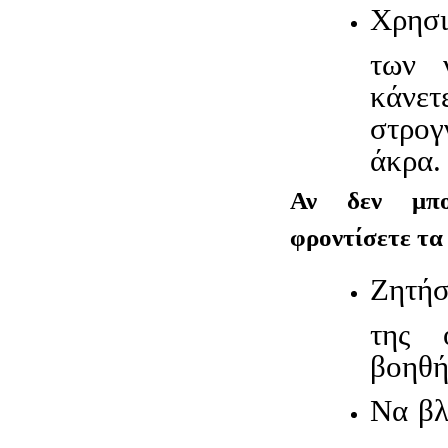
Χρησι
των 
κάνε
στρογ
άκρα.
Αν δεν μπο
φροντίσετε τα 
Ζητή
της ο
βοηθή
Να βλ