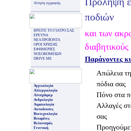
Πρόληψη έ
Αίτηση εγγραφής
ποδιών
ΒΡΕΙΤΕ ΤΟ ΓΙΑΤΡΟ ΣΑΣ
και των ακρ
ΕΡΕΥΝΑ
ΝΕΑ ΠΡΟΪΟΝΤΑ
διαβητικούς
ΟΡΟΙ ΧΡΗΣΗΣ
ΕΦΗΜΕΡΙΕΣ
ΝΟΣΟΚΟΜΕΙΩΝ
Παράγοντες κ
DRIVE ME
Απώλεια τη
πόδια σας
Αγγειολογία
Αλλεργιολογία
Πόνο στα π
Αλτσχάιμερ
Ανδρολογία
Αλλαγές στ
Αιματολογία
Αυτοάνοσες
Βιοτεχνολογία
σας
Βιταμίνες
Βελονισμός
Προηγούμεν
Γενετική