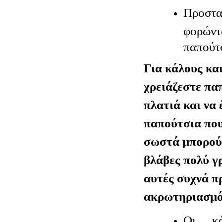
Προστα
φορών
παπούτ
Για κάλους κα
χρειάζεστε πα
πλατιά και να 
παπούτσια που
σωστά μπορού
βλάβες πολύ γ
αυτές συχνά π
ακρωτηριασμό 
Οι κά