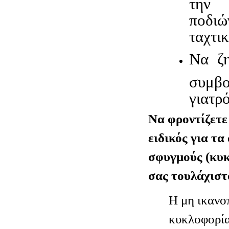
την 
ποδι
ταχτικ
Να ζη
συμβ
γιατρό
Να φροντίζετε
ειδικός για τα
σφυγμούς (κυκ
σας τουλάχιστ
Η μη ικανο
κυκλοφορία 