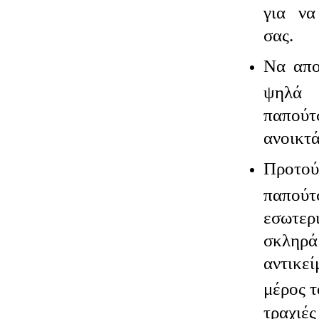
για να
σας.
Να απο
ψηλά
παπούτ
ανοικτά
Προτο
παπούτ
εσωτερ
σκληρά
αντικε
μέρος τ
τραχιές