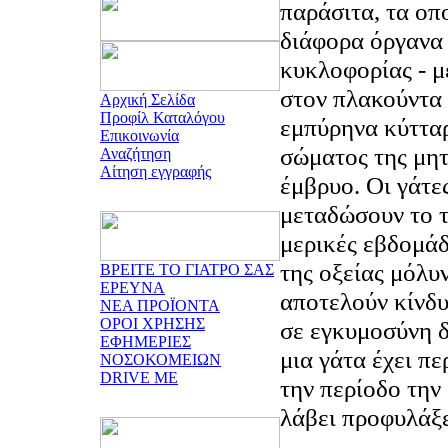
παράσιτα, τα οπ
διάφορα όργανα 
κυκλοφορίας - μ
στον πλακούντα 
Αρχική Σελίδα
Προφίλ Καταλόγου
εμπύρηνα κύτταρ
Επικοινωνία
σώματος της μητ
Αναζήτηση
Αίτηση εγγραφής
έμβρυο. Οι γάτε
μεταδώσουν το 
μερικές εβδομάδ
της οξείας μόλυ
ΒΡΕΙΤΕ ΤΟ ΓΙΑΤΡΟ ΣΑΣ
ΕΡΕΥΝΑ
αποτελούν κίνδυ
ΝΕΑ ΠΡΟΪΟΝΤΑ
ΟΡΟΙ ΧΡΗΣΗΣ
σε εγκυμοσύνη δ
ΕΦΗΜΕΡΙΕΣ
μια γάτα έχει πε
ΝΟΣΟΚΟΜΕΙΩΝ
DRIVE ME
την περίοδο την
λάβει προφυλάξε