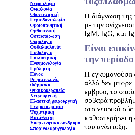
τοξοπλάσμω
Νεφρολογία
Ογκολογία
Η διάγνωση της 
Οδοντιατρική
Περιοδοντολογία
με την ανίχνευσ
Ομοιοπαθητική
Ορθοπεδική
IgM, IgG, και Ig
Οστεοπόρωση
Ουρολογία
Είναι επικί
Οφθαλμολογία
Παθολογία
την περίοδο
Παιδιατρική
Πνευμονολογία
Πρόληψη
Η εγκυμονούσα δ
Πόνος
Ρευματολογία
αλλά δεν μπορεί 
Φάρμακα
έμβρυο, το οποί
Φυσικοθεραπεία
Χειρουργική
σοβαρά προβλή
Πλαστική χειρουργική
Πελματογραφία
στο νευρικό σύσ
Ψυχιατρική
καθυστερήσει η 
Κατάθλιψη
Υπερκινητικό σύνδρομο
του ανάπτυξη.
Ωτορινολαρυγγολογία