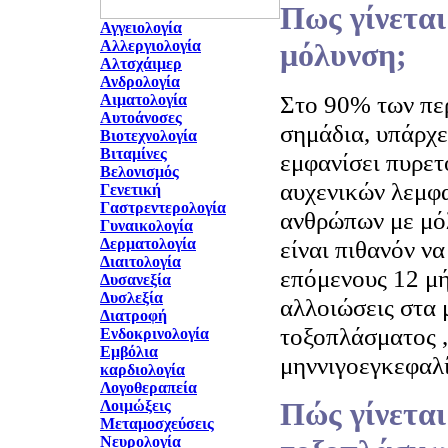
Πως γίνεται
Αγγειολογία
Αλλεργιολογία
μόλυνση;
Αλτσχάιμερ
Ανδρολογία
Στο 90% των περ
Αιματολογία
Αυτοάνοσες
σημάδια, υπάρχε
Βιοτεχνολογία
Βιταμίνες
εμφανίσει πυρετ
Βελονισμός
αυχενικών λεμφ
Γενετική
Γαστρεντερολογία
ανθρώπων με μ
Γυναικολογία
Δερματολογία
είναι πιθανόν ν
Διαιτολογία
επόμενους 12 μ
Δυσανεξία
Δυσλεξία
αλλοιώσεις στα 
Διατροφή
τοξοπλάσματος ,
Ενδοκρινολογία
Εμβόλια
μηννιγοεγκεφαλίτ
καρδιολογία
Λογοθεραπεία
Πώς γίνεται
Λοιμώξεις
Μεταμοσχεύσεις
Νευρολογία