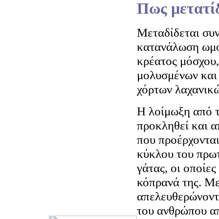
Πως μετατί
Μεταδίδεται συν
κατανάλωση ωμο
κρέατος μόσχου,
μολυσμένων και
χόρτων λαχανικώ
Η λοίμωξη από 
προκληθεί και 
που προέρχοντα
κύκλου του πρωτ
γάτας, οι οποίε
κόπρανά της. Με
απελευθερώνοντα
του ανθρώπου α