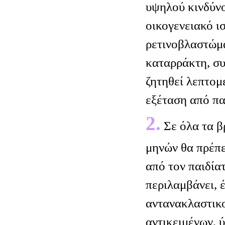
υψηλού κινδύν
οικογενειακό ι
ρετινοβλαστώμα
καταρράκτη, συ
ζητηθεί λεπτο
εξέταση από πα
2.
Σε όλα τα β
μηνών θα πρέπε
από τον παιδία
περιλαμβάνει, 
αντανακλαστικ
αντικειμένων, 