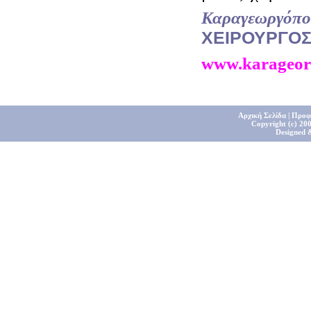
Καραγεωργόπο
ΧΕΙΡΟΥΡΓΟ
www.karageor
Αρχική Σελίδα
|
Προφ
Copyright (c) 200
Designed 