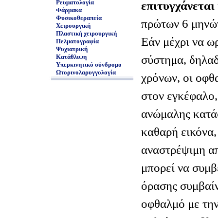
Ρευματολογία
επιτυγχάνεται
Φάρμακα
Φυσικοθεραπεία
πρώτων 6 μηνώ
Χειρουργική
Πλαστική χειρουργική
Εάν μέχρι να ω
Πελματογραφία
Ψυχιατρική
σύστημα, δηλαδ
Κατάθλιψη
Υπερκινητικό σύνδρομο
Ωτορινολαρυγγολογία
χρόνων, οι οφθ
στον εγκέφαλο, 
ανώμαλης κατάσ
καθαρή εικόνα,
αναστρέψιμη α
μπορεί να συμβ
όρασης συμβαίν
οφθαλμό με την