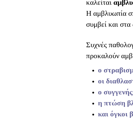
καλείται
αμβλ
Η αμβλυωπία σ
συμβεί και στα 
Συχνές παθολογ
προκαλούν αμβλ
ο στραβισ
οι διαθλασ
ο συγγενή
η πτώση β
και όγκοι 