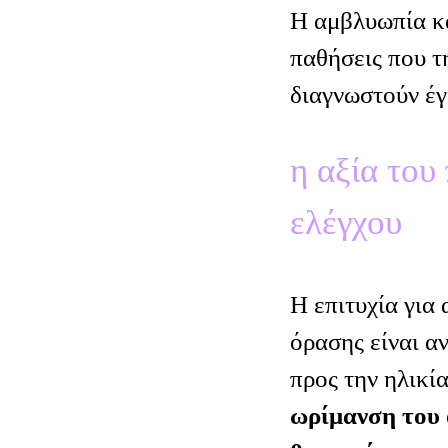
Η αμβλυωπία κα
παθήσεις που τ
διαγνωστούν έγ
η αξία του
ελέγχου
Η επιτυχία για
όρασης είναι α
προς την ηλικί
ωρίμανση του 