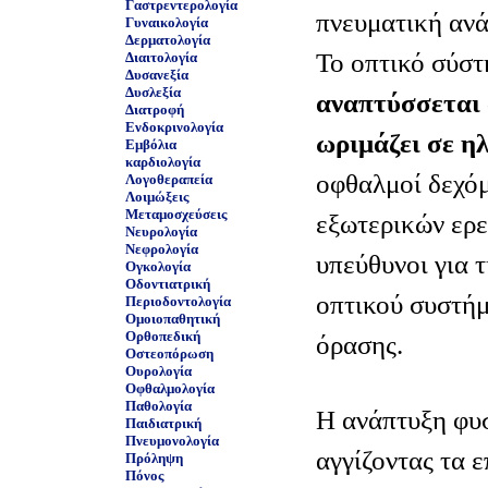
Γαστρεντερολογία
πνευματική ανά
Γυναικολογία
Δερματολογία
Το οπτικό σύσ
Διαιτολογία
Δυσανεξία
Δυσλεξία
αναπτύσσεται 
Διατροφή
Ενδοκρινολογία
ωριμάζει σε ηλ
Εμβόλια
καρδιολογία
οφθαλμοί δεχόμ
Λογοθεραπεία
Λοιμώξεις
Μεταμοσχεύσεις
εξωτερικών ερε
Νευρολογία
Νεφρολογία
υπεύθυνοι για 
Ογκολογία
Οδοντιατρική
οπτικού συστήμ
Περιοδοντολογία
Ομοιοπαθητική
Ορθοπεδική
όρασης.
Οστεοπόρωση
Ουρολογία
Οφθαλμολογία
Παθολογία
Η ανάπτυξη φυ
Παιδιατρική
Πνευμονολογία
αγγίζοντας τα ε
Πρόληψη
Πόνος