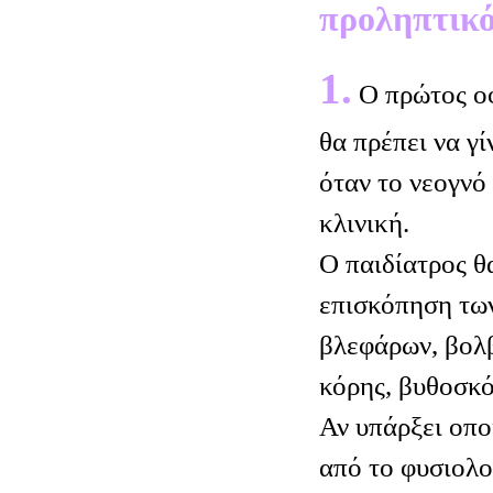
προληπτικό
1.
Ο πρώτος ο
θα πρέπει να γί
όταν το νεογνό
κλινική.
Ο παιδίατρος θα
επισκόπηση τω
βλεφάρων, βολβ
κόρης, βυθοσκ
Αν υπάρξει οπ
από το φυσιολο