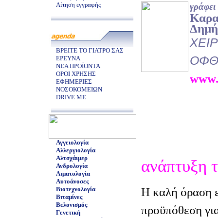
Αίτηση εγγραφής
γράφει
Καρα
Δημή
ΧΕΙ
ΒΡΕΙΤΕ ΤΟ ΓΙΑΤΡΟ ΣΑΣ
ΟΦΘ
ΕΡΕΥΝΑ
ΝΕΑ ΠΡΟΪΟΝΤΑ
ΟΡΟΙ ΧΡΗΣΗΣ
www.
ΕΦΗΜΕΡΙΕΣ
ΝΟΣΟΚΟΜΕΙΩΝ
DRIVE ME
Αγγειολογία
Αλλεργιολογία
Αλτσχάιμερ
ανάπτυξη 
Ανδρολογία
Αιματολογία
Αυτοάνοσες
Η καλή όραση ε
Βιοτεχνολογία
Βιταμίνες
Βελονισμός
προϋπόθεση για
Γενετική