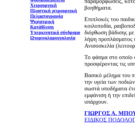
παραμορφώσεις, κότσ
Χειρουργική
βοηθήματα.
Πλαστική χειρουργική
Πελματογραφία
Επιπλοκές του παιδικ
Ψυχιατρική
κοιλοποδία, ραιβοπο
Κατάθλιψη
διόρθωση βάδισης με 
Υπερκινητικό σύνδρομο
Ωτορινολαρυγγολογία
λήψη προπλάσματος 
Ανισοσκελία (λειτου
Το φάσμα στο οποίο 
προσφέροντας τις υπη
Βασικό μέλημα του π
την υγεία των ποδιών
σωστά υποδήματα έτσ
εμφάνιση ή την επιδ
υπάρχουν.
ΓΙΩΡΓΟΣ Α. ΜΠΟ
ΕΙΔΙΚΟΣ ΠΟΔΟΛΟ