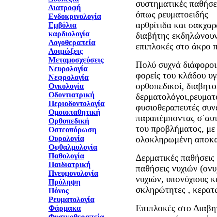
συστηματικές παθήσε
Διατροφή
όπως ρευματοειδής
Ενδοκρινολογία
αρθρίτιδα και σακχα
Εμβόλια
καρδιολογία
διαβήτης εκδηλώνου
Λογοθεραπεία
επιπλοκές στο άκρο π
Λοιμώξεις
Μεταμοσχεύσεις
Πολύ συχνά διάφοροι
Νευρολογία
φορείς του κλάδου υγ
Νεφρολογία
ορθοπεδικοί, διαβητο
Ογκολογία
Οδοντιατρική
δερματολόγοι,ρευματο
Περιοδοντολογία
φυσιοθεραπευτές συν
Ομοιοπαθητική
παραπέμποντας σ΄αυτ
Ορθοπεδική
του προβλήματος, με
Οστεοπόρωση
ολοκληρωμένη αποκ
Ουρολογία
Οφθαλμολογία
Παθολογία
Δερματικές παθήσεις 
Παιδιατρική
παθήσεις νυχιών (ονυ
Πνευμονολογία
νυχιών, υπονύχιους κ
Πρόληψη
σκληρώτητες , κερατ
Πόνος
Ρευματολογία
Επιπλοκές στο Διαβη
Φάρμακα
Φυσικοθεραπεία