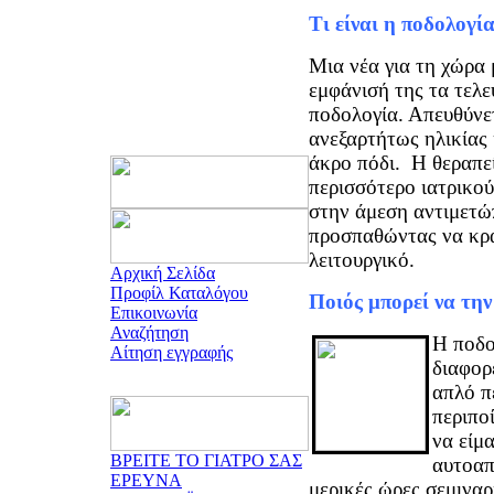
Τι είναι η ποδολογία
Μια νέα για τη χώρα 
εμφάνισή της τα τελε
ποδολογία. Απευθύνε
ανεξαρτήτως ηλικίας
άκρο πόδι. Η θεραπεί
περισσότερο ιατρικο
στην άμεση αντιμετώ
προσπαθώντας να κρ
λειτουργικό.
Αρχική Σελίδα
Προφίλ Καταλόγου
Ποιός μπορεί να την
Επικοινωνία
Αναζήτηση
Η ποδο
Αίτηση εγγραφής
διαφορ
απλό π
περιπο
να είμ
ΒΡΕΙΤΕ ΤΟ ΓΙΑΤΡΟ ΣΑΣ
αυτοαπ
ΕΡΕΥΝΑ
μερικές ώρες σεμιναρ