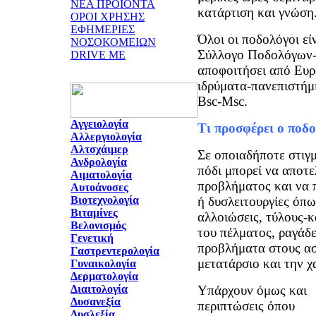
ΝΕΑ ΠΡΟΪΟΝΤΑ
κατάρτιση και γνώση
ΟΡΟΙ ΧΡΗΣΗΣ
ΕΦΗΜΕΡΙΕΣ
Όλοι οι ποδολόγοι εί
ΝΟΣΟΚΟΜΕΙΩΝ
Σύλλογο Ποδολόγων-
DRIVE ME
αποφοιτήσει από Ευ
ιδρύματα-πανεπιστήμ
Bsc-Msc.
Αγγειολογία
Τι προσφέρει ο ποδο
Αλλεργιολογία
Αλτσχάιμερ
Σε οποιαδήποτε στιγ
Ανδρολογία
πόδι μπορεί να αποτε
Αιματολογία
προβλήματος και να 
Αυτοάνοσες
ή δυσλειτουργίες όπω
Βιοτεχνολογία
Βιταμίνες
αλλοιώσεις, τύλους-κ
Βελονισμός
του πέλματος, ραγάδ
Γενετική
προβλήματα στους ασ
Γαστρεντερολογία
μετατάρσιο και την 
Γυναικολογία
Δερματολογία
Υπάρχουν όμως και
Διαιτολογία
Δυσανεξία
περιπτώσεις όπου
Δυσλεξία