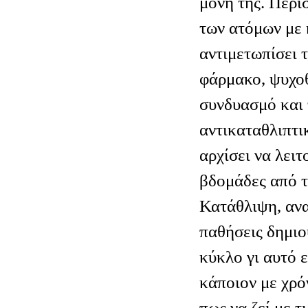
μόνη της. Περι
των ατόμων με 
αντιμετωπίσει 
φάρμακο, ψυχοθ
συνδυασμό και 
αντικαταθλιπτι
αρχίσει να λειτ
βδομάδες από τη
Κατάθλιψη, ανα
παθήσεις δημιο
κύκλο γι αυτό ε
κάποιον με χρό
πως να ζεί με τ