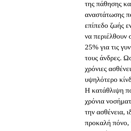
της πάθησης κα
αναστάτωσης π
επίπεδο ζωής ε
να περιέλθουν 
25% για τις γυ
τους άνδρες. Ω
χρόνιες ασθένε
υψηλότερο κίν
Η κατάθλιψη π
χρόνια νοσήματ
την ασθένεια, ι
προκαλή πόνο,