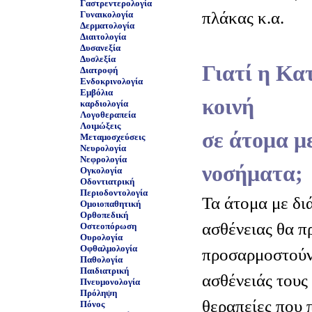
Γαστρεντερολογία
πλάκας κ.α.
Γυναικολογία
Δερματολογία
Διαιτολογία
Δυσανεξία
Δυσλεξία
Γιατί η Κα
Διατροφή
Ενδοκρινολογία
Εμβόλια
κοινή
καρδιολογία
Λογοθεραπεία
Λοιμώξεις
σε άτομα μ
Μεταμοσχεύσεις
Νευρολογία
Νεφρολογία
νοσήματα;
Ογκολογία
Οδοντιατρική
Περιοδοντολογία
Τα άτομα με δι
Ομοιοπαθητική
Ορθοπεδική
ασθένειας θα π
Οστεοπόρωση
Ουρολογία
Οφθαλμολογία
προσαρμοστούν 
Παθολογία
Παιδιατρική
ασθένειάς τους
Πνευμονολογία
Πρόληψη
θεραπείες που 
Πόνος