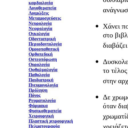
συλλαβίζ
καρδιολογία
Λογοθεραπεία
ανάγνωσή
Λοιμώξεις
Μεταμοσχεύσεις
Νευρολογία
Χάνει πο
Νεφρολογία
στο βιβλ
Ογκολογία
Οδοντιατρική
διαβάζει
Περιοδοντολογία
Ομοιοπαθητική
Ορθοπεδική
Οστεοπόρωση
Δυσκολεύ
Ουρολογία
το τέλος
Οφθαλμολογία
Παθολογία
στην αρχ
Παιδιατρική
Πνευμονολογία
Πρόληψη
Πόνος
Δε χρωμα
Ρευματολογία
όταν δια
Φάρμακα
Φυσικοθεραπεία
χρωματίζ
Χειρουργική
Πλαστική χειρουργική
χρειάζετ
Πελματογραφία