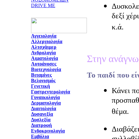
Δυσκολεύ
DRIVE ME
δεξί χέρ
κ.ά.
Αγγειολογία
Αλλεργιολογία
Αλτσχάιμερ
Ανδρολογία
Στην ανάγν
Αιματολογία
Αυτοάνοσες
Βιοτεχνολογία
Το παιδί που εί
Βιταμίνες
Βελονισμός
Γενετική
Κάνει π
Γαστρεντερολογία
Γυναικολογία
προσπαθ
Δερματολογία
Διαιτολογία
θέμα.
Δυσανεξία
Δυσλεξία
Διατροφή
Διαβάζει
Ενδοκρινολογία
Εμβόλια