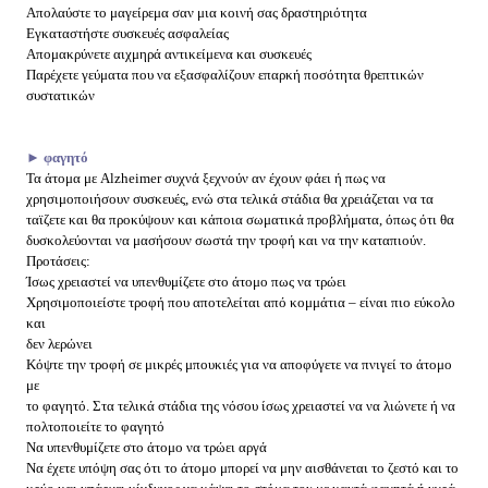
Απολαύστε το μαγείρεμα σαν μια κοινή σας δραστηριότητα
Εγκαταστήστε συσκευές ασφαλείας
Απομακρύνετε αιχμηρά αντικείμενα και συσκευές
Παρέχετε γεύματα που να εξασφαλίζουν επαρκή ποσότητα θρεπτικών
συστατικών
► φαγητό
Τα άτομα με Alzheimer συχνά ξεχνούν αν έχουν φάει ή πως να
χρησιμοποιήσουν συσκευές, ενώ στα τελικά στάδια θα χρειάζεται να τα
ταϊζετε και θα προκύψουν και κάποια σωματικά προβλήματα, όπως ότι θα
δυσκολεύονται να μασήσουν σωστά την τροφή και να την καταπιούν.
Προτάσεις:
Ίσως χρειαστεί να υπενθυμίζετε στο άτομο πως να τρώει
Χρησιμοποιείστε τροφή που αποτελείται από κομμάτια – είναι πιο εύκολο
και
δεν λερώνει
Κόψτε την τροφή σε μικρές μπουκιές για να αποφύγετε να πνιγεί το άτομο
με
το φαγητό. Στα τελικά στάδια της νόσου ίσως χρειαστεί να να λιώνετε ή να
πολτοποιείτε το φαγητό
Να υπενθυμίζετε στο άτομο να τρώει αργά
Να έχετε υπόψη σας ότι το άτομο μπορεί να μην αισθάνεται το ζεστό και το