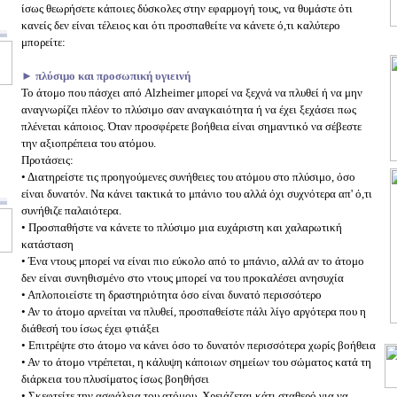
ίσως θεωρήσετε κάποιες δύσκολες στην εφαρμογή τους, να θυμάστε ότι
κανείς δεν είναι τέλειος και ότι προσπαθείτε να κάνετε ό,τι καλύτερο
μπορείτε:
► πλύσιμο και προσωπική υγιεινή
Το άτομο που πάσχει από Alzheimer μπορεί να ξεχνά να πλυθεί ή να μην
αναγνωρίζει πλέον το πλύσιμο σαν αναγκαιότητα ή να έχει ξεχάσει πως
πλένεται κάποιος. Όταν προσφέρετε βοήθεια είναι σημαντικό να σέβεστε
την αξιοπρέπεια του ατόμου.
Προτάσεις:
• Διατηρείστε τις προηγούμενες συνήθειες του ατόμου στο πλύσιμο, όσο
είναι δυνατόν. Να κάνει τακτικά το μπάνιο του αλλά όχι συχνότερα απ' ό,τι
συνήθιζε παλαιότερα.
• Προσπαθήστε να κάνετε το πλύσιμο μια ευχάριστη και χαλαρωτική
κατάσταση
• Ένα ντους μπορεί να είναι πιο εύκολο από το μπάνιο, αλλά αν το άτομο
δεν είναι συνηθισμένο στο ντους μπορεί να του προκαλέσει ανησυχία
• Απλοποιείστε τη δραστηριότητα όσο είναι δυνατό περισσότερο
• Αν το άτομο αρνείται να πλυθεί, προσπαθείστε πάλι λίγο αργότερα που η
διάθεσή του ίσως έχει φτιάξει
• Επιτρέψτε στο άτομο να κάνει όσο το δυνατόν περισσότερα χωρίς βοήθεια
• Αν το άτομο ντρέπεται, η κάλυψη κάποιων σημείων του σώματος κατά τη
διάρκεια του πλυσίματος ίσως βοηθήσει
• Σκεφτείτε την ασφάλεια του ατόμου. Χρειάζεται κάτι σταθερό για να