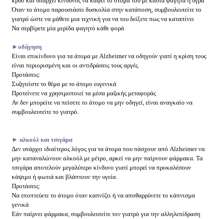
κρύο και υπάρχει κίνδυνος να κάψει το στόμα του με καυτά φαγητά ή υγρά
Όταν το άτομο παρουσιάσει δυσκολία στην κατάποση, συμβουλευτείτε το
γιατρό ώστε να μάθετε μια τεχνική για να του δείξετε πως να καταπίνει
Να σερβίρετε μία μερίδα φαγητό κάθε φορά
►οδήγηση
Είναι επικίνδυνο για τα άτομα με Alzheimer να οδηγούν γιατί η κρίση τους
είναι περιορισμένη και οι αντιδράσεις τους αργές.
Προτάσεις:
Συζητείστε το θέμα με το άτομο ευγενικά
Προτείνετε να χρησιμοποιεί τα μέσα μαζικής μεταφοράς
Αν δεν μπορείτε να πείσετε το άτομο να μην οδηγεί, είναι αναγκαίο να
συμβουλευτείτε το γιατρό.
► αλκοόλ και τσιγάρα
Δεν υπάρχει ιδιαίτερος λόγος για τα άτομα που πάσχουν από Alzheimer να
μην καταναλώνουν αλκοόλ με μέτρο, αρκεί να μην παίρνουν φάρμακα. Τα
τσιγάρα αποτελούν μεγαλύτερο κίνδυνο γιατί μπορεί να προκαλέσουν
κάψιμο ή φωτιά και βλάπτουν την υγεία.
Προτάσεις:
Να εποπτεύετε το άτομο όταν καπνίζει ή να αποθαρρύνετε το κάπνισμα
γενικά
Εάν παίρνει φάρμακα, συμβουλευτείτε τον γιατρό για την αλληλεπίδραση