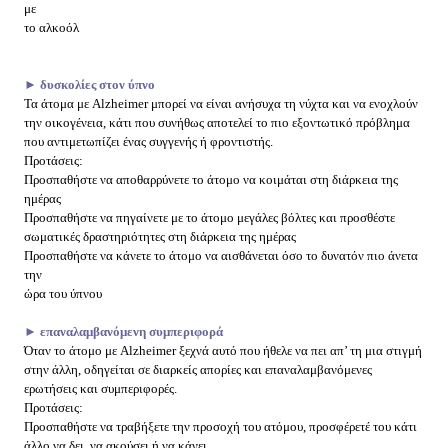
με
το αλκοόλ
► δυσκολίες στον ύπνο
Τα άτομα με Alzheimer μπορεί να είναι ανήσυχα τη νύχτα και να ενοχλούν
την οικογένεια, κάτι που συνήθως αποτελεί το πιο εξοντωτικό πρόβλημα
που αντιμετωπίζει ένας συγγενής ή φροντιστής.
Προτάσεις:
Προσπαθήστε να αποθαρρύνετε το άτομο να κοιμάται στη διάρκεια της
ημέρας
Προσπαθήστε να πηγαίνετε με το άτομο μεγάλες βόλτες και προσθέστε
σωματικές δραστηριότητες στη διάρκεια της ημέρας
Προσπαθήστε να κάνετε το άτομο να αισθάνεται όσο το δυνατόν πιο άνετα
την
ώρα του ύπνου
► επαναλαμβανόμενη συμπεριφορά
Όταν το άτομο με Alzheimer ξεχνά αυτό που ήθελε να πει απ’ τη μια στιγμή
στην άλλη, οδηγείται σε διαρκείς απορίες και επαναλαμβανόμενες
ερωτήσεις και συμπεριφορές.
Προτάσεις:
Προσπαθήστε να τραβήξετε την προσοχή του ατόμου, προσφέρετέ του κάτι
άλλο να δει, να ακούσει ή να κάνει