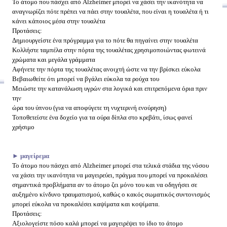
Το άτομο που πάσχει από Alzheimer μπορεί να χάσει την ικανότητα να
αναγνωρίζει πότε πρέπει να πάει στην τουαλέτα, που είναι η τουαλέτα ή τι
κάνει κάποιος μέσα στην τουαλέτα
Προτάσεις:
Δημιουργείστε ένα πρόγραμμα για το πότε θα πηγαίνει στην τουαλέτα
Κολλήστε ταμπέλα στην πόρτα της τουαλέτας χρησιμοποιώντας φωτεινά
χρώματα και μεγάλα γράμματα
Αφήνετε την πόρτα της τουαλέτας ανοιχτή ώστε να την βρίσκει εύκολα
Βεβαιωθείτε ότι μπορεί να βγάλει εύκολα τα ρούχα του
Μειώστε την κατανάλωση υγρών στα λογικά και επιτρεπόμενα όρια πριν
την
ώρα του ύπνου (για να αποφύγετε τη νυχτερινή ενούρηση)
Τοποθετείστε ένα δοχείο για τα ούρα δίπλα στο κρεβάτι, ίσως φανεί
χρήσιμο
► μαγείρεμα
Το άτομο που πάσχει από Alzheimer μπορεί στα τελικά στάδια της νόσου
να χάσει την ικανότητα να μαγειρεύει, πράγμα που μπορεί να προκαλέσει
σημαντικά προβλήματα αν το άτομο ζει μόνο του και να οδηγήσει σε
αυξημένο κίνδυνο τραυματισμού, καθώς ο κακός σωματικός συντονισμός
μπορεί εύκολα να προκαλέσει καψίματα και κοψίματα.
Προτάσεις:
Αξιολογείστε πόσο καλά μπορεί να μαγειρέψει το ίδιο το άτομο