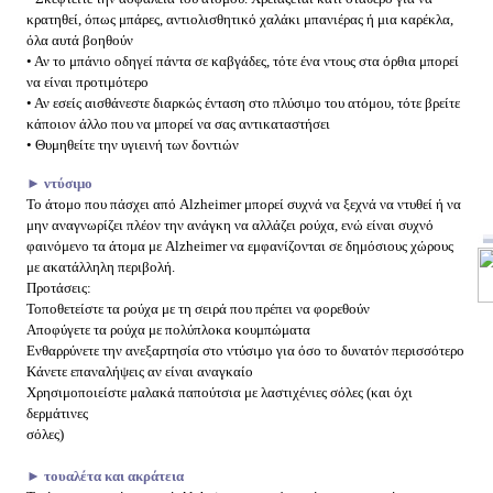
κρατηθεί, όπως μπάρες, αντιολισθητικό χαλάκι μπανιέρας ή μια καρέκλα,
όλα αυτά βοηθούν
• Αν το μπάνιο οδηγεί πάντα σε καβγάδες, τότε ένα ντους στα όρθια μπορεί
να είναι προτιμότερο
• Αν εσείς αισθάνεστε διαρκώς ένταση στο πλύσιμο του ατόμου, τότε βρείτε
κάποιον άλλο που να μπορεί να σας αντικαταστήσει
• Θυμηθείτε την υγιεινή των δοντιών
► ντύσιμο
Το άτομο που πάσχει από Alzheimer μπορεί συχνά να ξεχνά να ντυθεί ή να
μην αναγνωρίζει πλέον την ανάγκη να αλλάζει ρούχα, ενώ είναι συχνό
φαινόμενο τα άτομα με Alzheimer να εμφανίζονται σε δημόσιους χώρους
με ακατάλληλη περιβολή.
Προτάσεις:
Τοποθετείστε τα ρούχα με τη σειρά που πρέπει να φορεθούν
Αποφύγετε τα ρούχα με πολύπλοκα κουμπώματα
Ενθαρρύνετε την ανεξαρτησία στο ντύσιμο για όσο το δυνατόν περισσότερο
Κάνετε επαναλήψεις αν είναι αναγκαίο
Χρησιμοποιείστε μαλακά παπούτσια με λαστιχένιες σόλες (και όχι
δερμάτινες
σόλες)
► τουαλέτα και ακράτεια