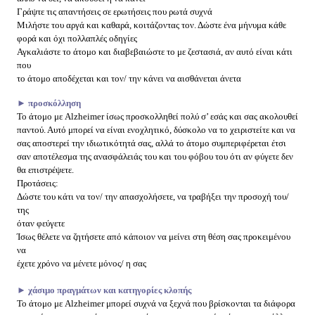
Γράψτε τις απαντήσεις σε ερωτήσεις που ρωτά συχνά
Μιλήστε του αργά και καθαρά, κοιτάζοντας τον. Δώστε ένα μήνυμα κάθε
φορά και όχι πολλαπλές οδηγίες
Αγκαλιάστε το άτομο και διαβεβαιώστε το με ζεστασιά, αν αυτό είναι κάτι
που
το άτομο αποδέχεται και τον/ την κάνει να αισθάνεται άνετα
► προσκόλληση
Το άτομο με Alzheimer ίσως προσκολληθεί πολύ σ’ εσάς και σας ακολουθεί
παντού. Αυτό μπορεί να είναι ενοχλητικό, δύσκολο να το χειριστείτε και να
σας αποστερεί την ιδιωτικότητά σας, αλλά το άτομο συμπεριφέρεται έτσι
σαν αποτέλεσμα της ανασφάλειάς του και του φόβου του ότι αν φύγετε δεν
θα επιστρέψετε.
Προτάσεις:
Δώστε του κάτι να τον/ την απασχολήσετε, να τραβήξει την προσοχή του/
της
όταν φεύγετε
Ίσως θέλετε να ζητήσετε από κάποιον να μείνει στη θέση σας προκειμένου
να
έχετε χρόνο να μένετε μόνος/ η σας
► χάσιμο πραγμάτων και κατηγορίες κλοπής
Το άτομο με Alzheimer μπορεί συχνά να ξεχνά που βρίσκονται τα διάφορα