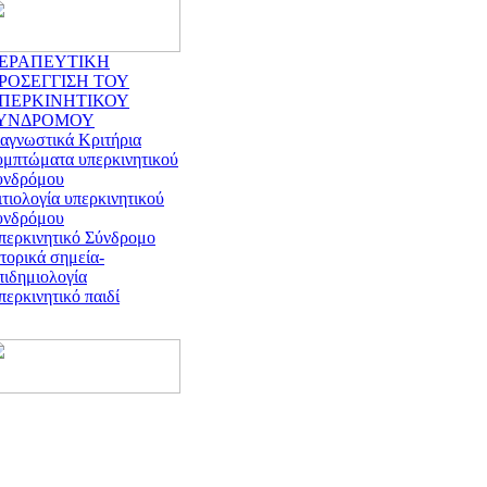
ΕΡΑΠΕΥΤΙΚΗ
ΡΟΣΕΓΓΙΣΗ ΤΟΥ
ΠΕΡΚΙΝΗΤΙΚΟΥ
ΥΝΔΡΟΜΟΥ
ιαγνωστικά Κριτήρια
υμπτώματα υπερκινητικού
υνδρόμου
τιολογία υπερκινητικού
υνδρόμου
περκινητικό Σύνδρομο
τορικά σημεία-
πιδημιολογία
ερκινητικό παιδί