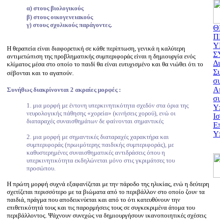
α) στους βιολογικούς
β) στους οικογενειακούς
γ) στους σχολικούς παράγοντες.
Θ
Π
Υ
Η θεραπεία είναι διαφορετική σε κάθε περίπτωση, γενικά η καλύτερη
Σ
αντιμετώπιση της προβληματικής συμπεριφοράς είναι η δημιουργία ενός
Δ
κλίματος μέσα στο οποίο το παιδί θα είναι ευτυχισμένο και θα νιώθει ότι το
Σ
σέβονται και το αγαπούν.
σ
Αι
Συνήθως διακρίνονται 2 ακραίες μορφές :
σ
1. μια μορφή με έντονη υπερκινητικότητα σχεδόν στα όρια της
Υ
νευρολογικής πάθησης «χορεία» (κινήσεις χορού), ενώ οι
Ισ
διαταραχές συναισθημάτων δε φαίνονται σημαντικές
Ε
Υπ
2. μια μορφή με σημαντικές διαταραχές χαρακτήρα και
συμπεριφοράς (πρωιμότερης παιδικής συμπεριφοράς), με
καθυστερημένες συναισθηματικές αντιδράσεις όπου η
υπερκινητικότητα εκδηλώνεται μόνο στις γκριμάτσες του
προσώπου.
Η πρώτη μορφή συχνά εξαφανίζεται με την πάροδο της ηλικίας, ενώ η δεύτερη
σχετίζεται περισσότερο με τα βιώματα από το περιβάλλον στο οποίο ζουν τα
παιδιά, πράγμα που αποδεικνύεται και από το ότι κατευθύνουν την
επιθετικότητά τους και τις παρορμήσεις τους σε συγκεκριμένα άτομα του
περιβάλλοντος. Ψάχνουν συνεχώς να δημιουργήσουν ικανοποιητικές σχέσεις