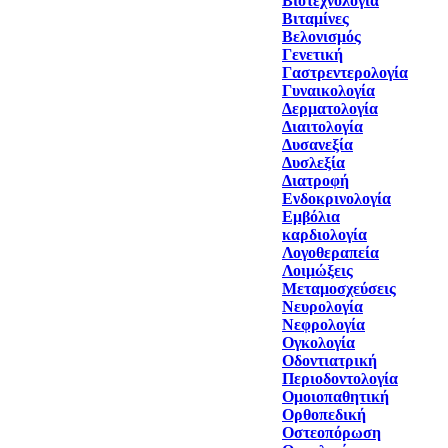
Βιοτεχνολογία
Βιταμίνες
Βελονισμός
Γενετική
Γαστρεντερολογία
Γυναικολογία
Δερματολογία
Διαιτολογία
Δυσανεξία
Δυσλεξία
Διατροφή
Ενδοκρινολογία
Εμβόλια
καρδιολογία
Λογοθεραπεία
Λοιμώξεις
Μεταμοσχεύσεις
Νευρολογία
Νεφρολογία
Ογκολογία
Οδοντιατρική
Περιοδοντολογία
Ομοιοπαθητική
Ορθοπεδική
Οστεοπόρωση