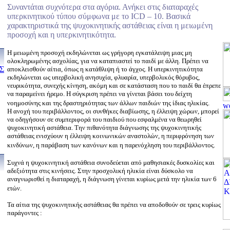
Συναντάται συχνότερα στα αγόρια. Ανήκει στις διαταραχές
υπερκινητικού τύπου σύμφωνα με το ICD – 10. Βασικά
χαρακτηριστικά της ψυχοκινητικής αστάθειας είναι η μειωμένη
προσοχή και η υπερκινητικότητα.
Η μειωμένη προσοχή εκδηλώνεται ως γρήγορη εγκατάλειψη μιας μη
ολοκληρωμένης ασχολίας, για να καταπιαστεί το παιδί με άλλη. Πρέπει να
Σ
αποκλεισθούν αίτια, όπως η κατάθλιψη ή το άγχος. Η υπερκινητικότητα
εκδηλώνεται ως υπερβολική ανησυχία, φλυαρία, υπερβολικός θόρυβος,
νευρικότητα, συνεχής κίνηση, ακόμη και σε κατάσταση που το παιδί θα έπρεπε
να παραμείνει ήρεμο. Η σύγκριση πρέπει να γίνεται βάσει του δείχτη
νοημοσύνης και της δραστηριότητας των άλλων παιδιών της ίδιας ηλικίας.
Η ανοχή του περιβάλλοντος, οι συνθήκες διαβίωσης, η έλλειψη χώρων, μπορεί
να οδηγήσουν σε συμπεριφορά του παιδιού που εσφαλμένα να θεωρηθεί
ψυχοκινητική αστάθεια. Την πιθανότητα διάγνωσης της ψυχοκινητικής
αστάθειας ενισχύουν η έλλειψη κοινωνικών αναστολών, η περιφρόνηση των
κινδύνων, η παράβαση των κανόνων και η παρενόχληση του περιβάλλοντος.
Συχνά η ψυχοκινητική αστάθεια συνοδεύεται από μαθησιακές δυσκολίες και
αδεξιότητα στις κινήσεις. Στην προσχολική ηλικία είναι δύσκολο να
αναγνωρισθεί η διαταραχή, η διάγνωση γίνεται κυρίως μετά την ηλικία των 6
ετών.
Τα αίτια της ψυχοκινητικής αστάθειας θα πρέπει να αποδοθούν σε τρεις κυρίως
παράγοντες :