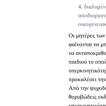
4. διαλυμέν
αποδιοργα
οικογενεια
Οι μητέρες των
φαίνονται να μη
να ανταποκριθο
παιδιού το οπο
υπερκινητικότη
προκαλέσει την
Από την ψυχοδ
θορυβώδεις εκδ
υπερκινητικότη