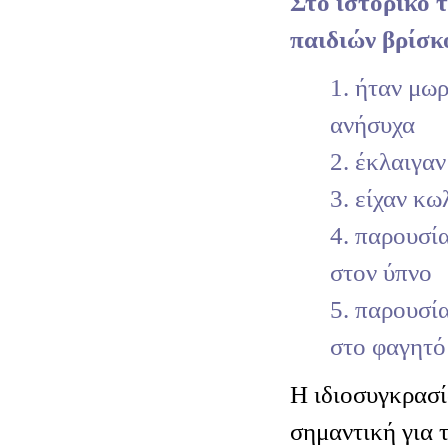
Στο ιστορικό 
παιδιών βρίσκ
1. ήταν μω
ανήσυχα
2. έκλαιγαν
3. είχαν κω
4. παρουσί
στον ύπνο
5. παρουσί
στο φαγητό
Η ιδιοσυγκρασί
σημαντική για 