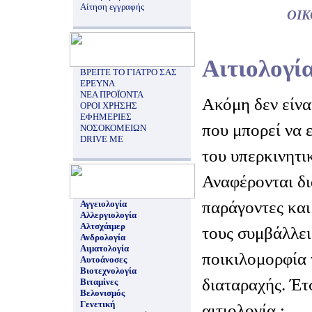
Αίτηση εγγραφής
ΟΙ
Αιτιολογί
ΒΡΕΙΤΕ ΤΟ ΓΙΑΤΡΟ ΣΑΣ
ΕΡΕΥΝΑ
ΝΕΑ ΠΡΟΪΟΝΤΑ
Ακόμη δεν είνα
ΟΡΟΙ ΧΡΗΣΗΣ
ΕΦΗΜΕΡΙΕΣ
που μπορεί να 
ΝΟΣΟΚΟΜΕΙΩΝ
DRIVE ME
του υπερκινητι
Αναφέρονται δι
παράγοντες και
Αγγειολογία
Αλλεργιολογία
Αλτσχάιμερ
τους συμβάλλει
Ανδρολογία
Αιματολογία
ποικιλομορφία 
Αυτοάνοσες
Βιοτεχνολογία
διαταραχής. Έτ
Βιταμίνες
Βελονισμός
Γενετική
αιτιολογία :