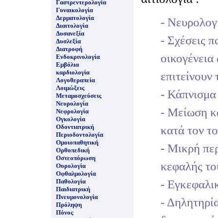
Γαστρεντερολογία
Γυναικολογία
Δερματολογία
- Νευρολογ
Διαιτολογία
Δυσανεξία
- Σχέσεις π
Δυσλεξία
Διατροφή
οικογένεια 
Ενδοκρινολογία
Εμβόλια
καρδιολογία
επιτείνουν
Λογοθεραπεία
Λοιμώξεις
- Κάπνισμα
Μεταμοσχεύσεις
Νευρολογία
- Μείωση 
Νεφρολογία
Ογκολογία
Οδοντιατρική
κατά τον τ
Περιοδοντολογία
Ομοιοπαθητική
- Μικρή πε
Ορθοπεδική
Οστεοπόρωση
κεφαλής το
Ουρολογία
Οφθαλμολογία
- Εγκεφαλι
Παθολογία
Παιδιατρική
Πνευμονολογία
- Δηλητηρί
Πρόληψη
Πόνος