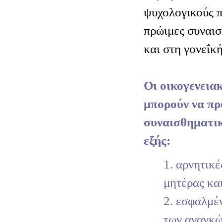
ψυχολογικούς π
πρώιμες συναισ
και στη γονεΐκ
Οι οικογενεια
μπορούν να π
συναισθηματικ
εξής:
1. αρνητικέ
μητέρας κα
2. εσφαλμέ
των αναγκώ