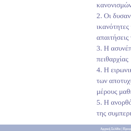
κανονισμώ
2. Οι δυσαν
ικανότητες
απαιτήσεις
3. Η ασυνέ
πειθαρχίας
4. Η ειρων
των αποτυχ
μέρους μαθ
5. Η ανορθ
της συμπερ
Αρχική Σελίδα
|
Προφ