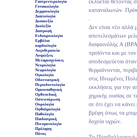
εκλύεται θέτοντας σ
Γαστρεντερολογία
Γυναικολογία
καταναλωτών. Πρόκε
Δερματολογία
Διαιτολογία
.
Δυσανεξία
Δυσλεξία
Δεν είναι νέο αλλά
Διατροφή
αποτελεσμάτων μελέ
Ενδοκρινολογία
Εμβόλια
δισφαινόλης Α (ΒΡΑ
καρδιολογία
Λογοθεραπεία
προϊόντα και με το
Λοιμώξεις
Μεταμοσχεύσεις
αποδεσμεύεται όταν
Νευρολογία
θερμαίνονται, περιβ
Νεφρολογία
Ογκολογία
στις Ηνωμένες Πολι
Οδοντιατρική
Περιοδοντολογία
εκκλήσεις για την 
Ομοιοπαθητική
Ορθοπεδική
χημικής ουσίας σε τέ
Οστεοπόρωση
σε ότι έχει να κάνει
Ουρολογία
Οφθαλμολογία
βρέφη όπως τα μπιμ
Παθολογία
Παιδιατρική
δοχεία υγρών.
Πνευμονολογία
Πρόληψη
Πόνος
Το Περιβαλλοντικό 