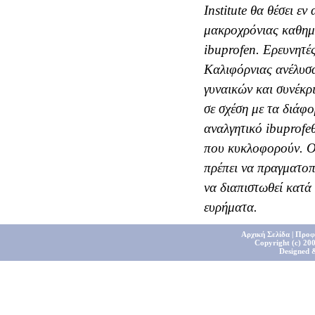
Institute θα θέσει ε
μακροχρόνιας καθημε
ibuprofen. Eρευνητέ
Kαλιφόρνιας ανέλυσα
γυναικών και συνέκρι
σε σχέση με τα διάφ
αναλγητικό ibuprofe
που κυκλοφορούν. Oι
πρέπει να πραγματοπ
να διαπιστωθεί κατ
ευρήματα.
Αρχική Σελίδα
|
Προφ
Copyright (c) 200
Designed 