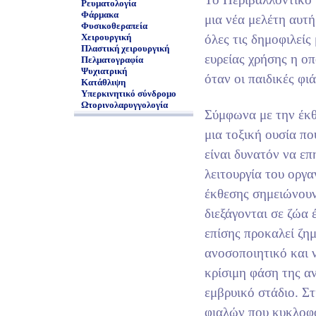
Ρευματολογία
Φάρμακα
μια νέα μελέτη αυτ
Φυσικοθεραπεία
Χειρουργική
όλες τις δημοφιλεί
Πλαστική χειρουργική
ευρείας χρήσης η οπ
Πελματογραφία
Ψυχιατρική
όταν οι παιδικές φι
Κατάθλιψη
Υπερκινητικό σύνδρομο
Ωτορινολαρυγγολογία
Σύμφωνα με την έκθ
μια τοξική ουσία πο
είναι δυνατόν να επ
λειτουργία του οργα
έκθεσης σημειώνουν 
διεξάγονται σε ζώα έ
επίσης προκαλεί ζη
ανοσοποιητικό και 
κρίσιμη φάση της α
εμβρυικό στάδιο. Σ
φιαλών που κυκλοφο