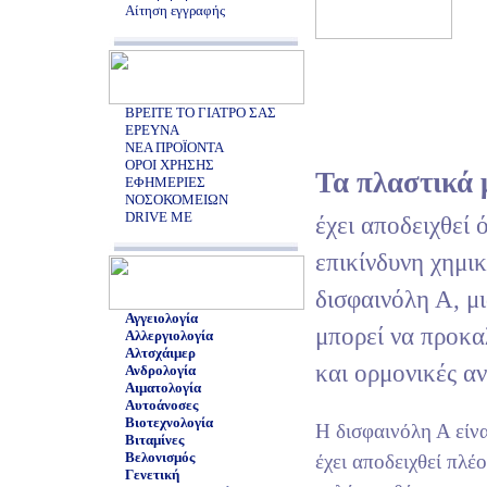
Αίτηση εγγραφής
ΒΡΕΙΤΕ ΤΟ ΓΙΑΤΡΟ ΣΑΣ
ΕΡΕΥΝΑ
ΝΕΑ ΠΡΟΪΟΝΤΑ
ΟΡΟΙ ΧΡΗΣΗΣ
Τα πλαστικά 
ΕΦΗΜΕΡΙΕΣ
ΝΟΣΟΚΟΜΕΙΩΝ
DRIVE ME
έχει αποδειχθεί 
επικίνδυνη χημικ
δισφαινόλη Α, μ
Αγγειολογία
μπορεί να προκα
Αλλεργιολογία
Αλτσχάιμερ
και ορμονικές αν
Ανδρολογία
Αιματολογία
Αυτοάνοσες
Βιοτεχνολογία
Η δισφαινόλη Α είν
Βιταμίνες
Βελονισμός
έχει αποδειχθεί πλέ
Γενετική