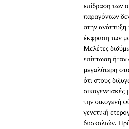
επίδραση των 
παραγόντων δεν
στην ανάπτυξη 
έκφραση των μ
Μελέτες διδύμω
επίπτωση ήταν 
μεγαλύτερη στ
ότι στους διζυ
οικογενειακές 
την οικογενή φ
γενετική ετερο
δυσκολιών. Πρ