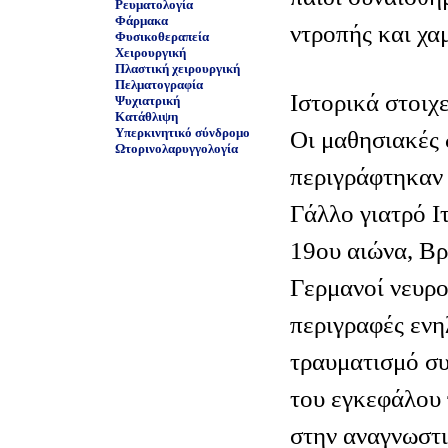
Ρευματολογία
Φάρμακα
ντροπής και χα
Φυσικοθεραπεία
Χειρουργική
Πλαστική χειρουργική
Πελματογραφία
Ιστορικά στοιχε
Ψυχιατρική
Κατάθλιψη
Υπερκινητικό σύνδρομο
Οι μαθησιακές 
Ωτορινολαρυγγολογία
περιγράφτηκαν 
Γάλλο γιατρό Ιτ
19ου αιώνα, Βρ
Γερμανοί νευρ
περιγραφές ενη
τραυματισμό σ
του εγκεφάλου
στην αναγνωστι