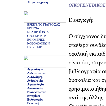
Αίτηση εγγραφής
ΟΙΚΟΓΕΝΕΙΑΚΟΣ
Εισαγωγή:
ΒΡΕΙΤΕ ΤΟ ΓΙΑΤΡΟ ΣΑΣ
ΕΡΕΥΝΑ
ΝΕΑ ΠΡΟΪΟΝΤΑ
Ο σύγχρονος δυ
ΟΡΟΙ ΧΡΗΣΗΣ
ΕΦΗΜΕΡΙΕΣ
σταθερά συνδέσ
ΝΟΣΟΚΟΜΕΙΩΝ
DRIVE ME
σχολική εκπαίδ
είναι ότι, στην
Αγγειολογία
βιβλιογραφία ο
Αλλεργιολογία
Αλτσχάιμερ
δυσκολία και σ
Ανδρολογία
Αιματολογία
χρησιμοποιήθηκ
Αυτοάνοσες
Βιοτεχνολογία
Βιταμίνες
αντί της άλλης,
Βελονισμός
Γενετική