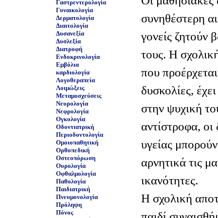
Οι μαθησιακές 
Γαστρεντερολογία
Γυναικολογία
συνηθέστερη αιτ
Δερματολογία
Διαιτολογία
γονείς ζητούν β
Δυσανεξία
Δυσλεξία
Διατροφή
τους. Η σχολικ
Ενδοκρινολογία
Εμβόλια
που προέρχεται
καρδιολογία
Λογοθεραπεία
δυσκολίες, έχε
Λοιμώξεις
Μεταμοσχεύσεις
Νευρολογία
στην ψυχική το
Νεφρολογία
Ογκολογία
αντίστροφα, οι
Οδοντιατρική
Περιοδοντολογία
υγείας μπορούν
Ομοιοπαθητική
Ορθοπεδική
Οστεοπόρωση
αρνητικά τις μ
Ουρολογία
Οφθαλμολογία
ικανότητες.
Παθολογία
Παιδιατρική
Η σχολική αποτ
Πνευμονολογία
Πρόληψη
Πόνος
παιδί συναισθ