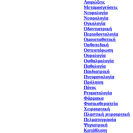
Λοιμώξεις
Μεταμοσχεύσεις
Νευρολογία
Νεφρολογία
Ογκολογία
Οδοντιατρική
Περιοδοντολογία
Ομοιοπαθητική
Ορθοπεδική
Οστεοπόρωση
Ουρολογία
Οφθαλμολογία
Παθολογία
Παιδιατρική
Πνευμονολογία
Πρόληψη
Πόνος
Ρευματολογία
Φάρμακα
Φυσικοθεραπεία
Χειρουργική
Πλαστική χειρουργική
Πελματογραφία
Ψυχιατρική
Κατάθλιψη