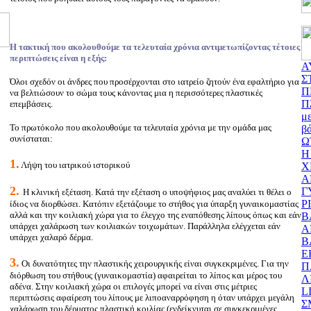
Η τακτική που ακολουθούμε τα τελευταία χρόνια αντιμετωπίζοντας τέτοιες
περιπτώσεις είναι η εξής:
Α
Σ
Όλοι σχεδόν οι άνδρες που προσέρχονται στο ιατρείο ζητούν ένα εφαλτήριο για
Π
να βελτιώσουν το σώμα τους κάνοντας μια η περισσότερες πλαστικές
Π
επεμβάσεις.
μ
Το πρωτόκολο που ακολουθούμε τα τελευταία χρόνια με την ομάδα μας
β
συνίσταται:
Ω
Η
1.
Λήψη του ιατρικού ιστορικού
Χ
Α
2.
Γ
Η κλινική εξέταση. Κατά την εξέταση ο υποψήφιος μας αναλύει τι θέλει ο
Ρ
ίδιος να διορθώσει. Κατόπιν εξετάζουμε το στήθος για ύπαρξη γυναικομαστίας
αλλά και την κοιλιακή χώρα για το έλεγχο της εναπόθεσης λίπους όπως και εάν
Β
υπάρχει χαλάρωση των κοιλιακών τοιχωμάτων. Παράλληλα ελέγχεται εάν
Α
υπάρχει χαλαρό δέρμα.
Β
Ε
3.
Οι δυνατότητες την πλαστικής χειρουργικής είναι συγκεκριμένες. Για την
Π
διόρθωση του στήθους (γυναικομαστία) αφαιρείται το λίπος και μέρος του
Λ
αδένα. Στην κοιλιακή χώρα οι επιλογές μπορεί να είναι στις μέτριες
L
περιπτώσεις αφαίρεση του λίπους με λιποαναρρόφηση η όταν υπάρχει μεγάλη
Σ
χαλάρωση του δέρματος πλαστική κοιλίας (ενδείκνυται σε συγκεκριμένες