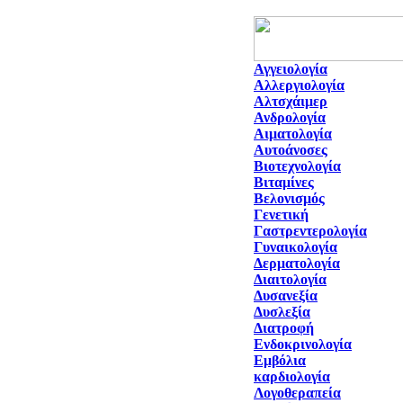
Αγγειολογία
Αλλεργιολογία
Αλτσχάιμερ
Ανδρολογία
Αιματολογία
Αυτοάνοσες
Βιοτεχνολογία
Βιταμίνες
Βελονισμός
Γενετική
Γαστρεντερολογία
Γυναικολογία
Δερματολογία
Διαιτολογία
Δυσανεξία
Δυσλεξία
Διατροφή
Ενδοκρινολογία
Εμβόλια
καρδιολογία
Λογοθεραπεία