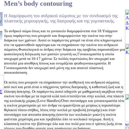
Men’s body contouring
Η διαμόρφωση του ανδρικού σώματος με τον συνδυασμό της
πλαστικής χειρουργικής, της διατροφής και της γυμναστικής.
Το ανδρικό σώμα όπως και το γυναικείο διαμορφώνεται στα 18.Υπάρχουν
όμως παράγοντες που μπορούν και διαμορφώνουν την εικόνα του στην
διάρκεια των χρόνων. Αυτοί οι παράγοντες μπορεί να είναι είτε κληρονομικοί
είτε να εμφανισθούν αργότερα και να επηρεάσουν την εικόνα του ανδρικού
σώματος.Φυσιολογικά οι άνδρες στην διάρκεια της εφηβείας παρουσιάζουν μια
φυσιολογική διόγκωση των μαστών γνωστή ως Γυναικομαστία η οποία
υποχωρεί μετά τα 16-17 χρόνια. Σε πολλές περιπτώσεις δεν υποχωρεί και
αποτελεί μια αποθήκη λίπους και ονομάζεται ψευδογυναικομαστία. Η
Γυναικομαστάι δεν υποχωρεί από μόνη της και απαιτεί πλαστική
αποκατάσταση.
Οι αιτίες που μπορούν να επηρεάσουν την αισθητική του ανδρικού σώματος
από εκεί και μετά είναι ο σύγχρονος τρόπος διατροφής, η καθιστική ζωή και η
Σ
έλλειψη άσκησης. Οι παράγοντες αυτοί οδηγούν με μαθηματική ακρίβεια στην
εικόνα του άνδρα με τα περιττά κιλά πού εντοπίζονται στην κοιλιά, στα πλαινά
της κοιλιακής χώρας (Love Handles).Όταν συνυπάρχει και γυναικομαστία τότε
η εικόνα χειροτερεύει με τον άνδρα να εμφανίζεται με μετρίως η περισσότερο
θηλυκού τύπου στήθος, λίπος στην κοιλιά με προβολή (στομάχι) και όταν
συνυπάρχει και απουσία άσκησης (ατονία των κοιλιακών μυών) η εικόνα
φαίνεται χειρότερη μια και προβάλλει όλο το κοιλιακό τοίχωμα. Αυτή η
κλασσική εικόνα την βλέπουμε όλο και πιο πολύ μια που ό τρόπος ζωής είναι
τέτοιος που βοηθάει αυτούς τους παράγοντες να δράσουν.