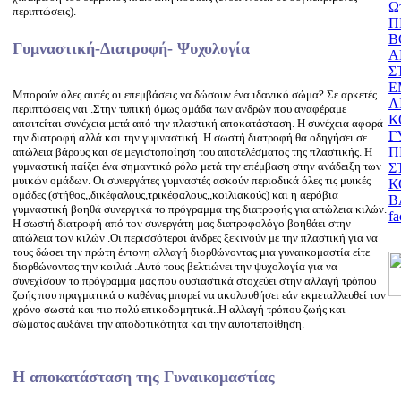
Ω
περιπτώσεις).
Π
B
Γυμναστική-Διατροφή- Ψυχολογία
Α
Σ
Ε
Μπορούν όλες αυτές οι επεμβάσεις να δώσουν ένα ιδανικό σώμα? Σε αρκετές
Λ
περιπτώσεις ναι .Στην τυπική όμως ομάδα των ανδρών που αναφέραμε
Κ
απαιτείται συνέχεια μετά από την πλαστική αποκατάσταση. Η συνέχεια αφορά
Γ
την διατροφή αλλά και την γυμναστική. Η σωστή διατροφή θα οδηγήσει σε
Π
απώλεια βάρους και σε μεγιστοποίηση του αποτελέσματος της πλαστικής. Η
γυμναστική παίζει ένα σημαντικό ρόλο μετά την επέμβαση στην ανάδειξη των
Σ
μυικών ομάδων. Οι συνεργάτες γυμναστές ασκούν περιοδικά όλες τις μυικές
Κ
ομάδες (στήθος,,δικέφαλους,τρικέφαλους,,κοιλιακούς) και η αερόβια
Β
γυμναστική βοηθά συνεργικά το πρόγραμμα της διατροφής για απώλεια κιλών.
fa
Η σωστή διατροφή από τον συνεργάτη μας διατροφολόγο βοηθάει στην
απώλεια των κιλών .Οι περισσότεροι άνδρες ξεκινούν με την πλαστική για να
τους δώσει την πρώτη έντονη αλλαγή διορθώνοντας μια γυναικομαστία είτε
διορθώνοντας την κοιλιά .Αυτό τους βελτιώνει την ψυχολογία για να
συνεχίσουν το πρόγραμμα μας που ουσιαστικά στοχεύει στην αλλαγή τρόπου
ζωής που πραγματικά ο καθένας μπορεί να ακολουθήσει εάν εκμεταλλευθεί τον
χρόνο σωστά και πιο πολύ επικοδομητικά..Η αλλαγή τρόπου ζωής και
σώματος αυξάνει την αποδοτικότητα και την αυτοπεποίθηση.
Η αποκατάσταση της Γυναικομαστίας