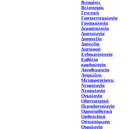
Βιταμίνες
Βελονισμός
Γενετική
Γαστρεντερολογία
Γυναικολογία
Δερματολογία
Διαιτολογία
Δυσανεξία
Δυσλεξία
Διατροφή
Ενδοκρινολογία
Εμβόλια
καρδιολογία
Λογοθεραπεία
Λοιμώξεις
Μεταμοσχεύσεις
Νευρολογία
Νεφρολογία
Ογκολογία
Οδοντιατρική
Περιοδοντολογία
Ομοιοπαθητική
Ορθοπεδική
Οστεοπόρωση
Ουρολογία