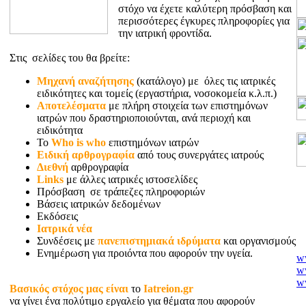
στόχο να έχετε καλύτερη πρόσβαση και
περισσότερες έγκυρες πληροφορίες για
την ιατρική φροντίδα.
Στις σελίδες του θα βρείτε:
Μηχανή αναζήτησης
(κατάλογο) με όλες τις ιατρικές
ειδικότητες και τομείς (εργαστήρια, νοσοκομεία κ.λ.π.)
Αποτελέσματα
με πλήρη στοιχεία των επιστημόνων
ιατρών που δραστηριοποιούνται, ανά περιοχή και
ειδικότητα
Το
Who is who
επιστημόνων ιατρών
Ειδική αρθρογραφία
από τους συνεργάτες ιατρούς
Διεθνή
αρθρογραφία
Links
με άλλες ιατρικές ιστοσελίδες
Πρόσβαση σε τράπεζες πληροφοριών
Βάσεις ιατρικών δεδομένων
Εκδόσεις
Ιατρικά νέα
Συνδέσεις με
πανεπιστημιακά ιδρύματα
και οργανισμούς
Ενημέρωση για προιόντα που αφορούν την υγεία.
w
ww
ww
Βασικός στόχος μας είναι
το
Iatreion.gr
w
να γίνει ένα πολύτιμο εργαλείο για θέματα που αφορούν
w