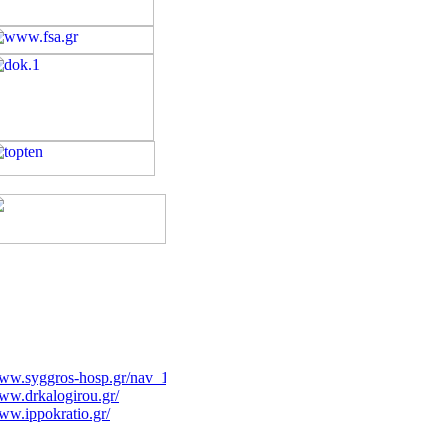
ww.syggros-hosp.gr/nav_1.htm
w.drkalogirou.gr/
w.ippokratio.gr/
ww.karageorgopoulos.gr/main.php
ww.makrogikas.gr