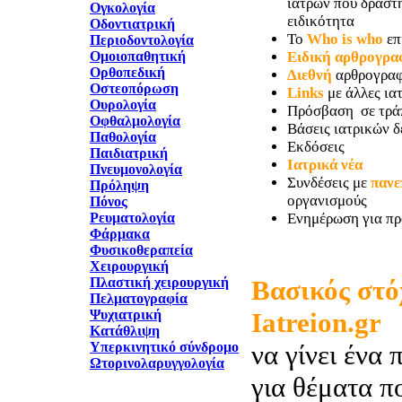
ιατρών που δραστη
Ογκολογία
ειδικότητα
Οδοντιατρική
Το
Who is who
επ
Περιοδοντολογία
Ομοιοπαθητική
Ειδική αρθρογρα
Ορθοπεδική
Διεθνή
αρθρογραφ
Οστεοπόρωση
Links
με άλλες ιατ
Ουρολογία
Πρόσβαση σε τρά
Οφθαλμολογία
Βάσεις ιατρικών 
Παθολογία
Εκδόσεις
Παιδιατρική
Ιατρικά νέα
Πνευμονολογία
Συνδέσεις με
πανε
Πρόληψη
οργανισμούς
Πόνος
Ρευματολογία
Ενημέρωση για πρ
Φάρμακα
Φυσικοθεραπεία
Χειρουργική
Πλαστική χειρουργική
Βασικός στό
Πελματογραφία
Ψυχιατρική
Iatreion.gr
Κατάθλιψη
Υπερκινητικό σύνδρομο
να γίνει ένα 
Ωτορινολαρυγγολογία
για θέματα π