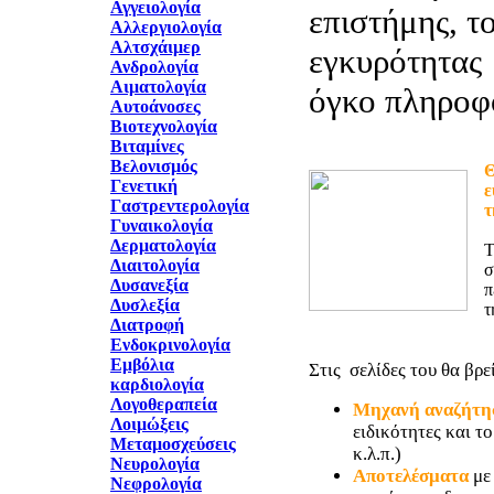
Αγγειολογία
επιστήμης, τ
Αλλεργιολογία
Αλτσχάιμερ
εγκυρότητας 
Ανδρολογία
Αιματολογία
όγκο πληροφ
Αυτοάνοσες
Βιοτεχνολογία
Βιταμίνες
Βελονισμός
Θ
Γενετική
ε
Γαστρεντερολογία
τ
Γυναικολογία
Δερματολογία
T
Διαιτολογία
σ
Δυσανεξία
π
Δυσλεξία
τ
Διατροφή
Ενδοκρινολογία
Εμβόλια
Στις σελίδες του θα βρεί
καρδιολογία
Λογοθεραπεία
Μηχανή αναζήτη
Λοιμώξεις
ειδικότητες και τ
Μεταμοσχεύσεις
κ.λ.π.)
Νευρολογία
Αποτελέσματα
με
Νεφρολογία