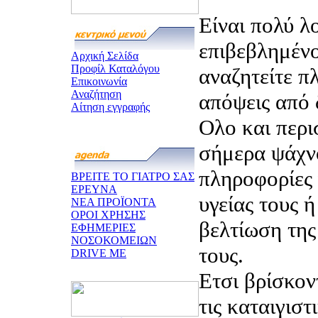
Είναι πολύ λ
επιβεβλημένο
Αρχική Σελίδα
Προφίλ Καταλόγου
αναζητείτε π
Επικοινωνία
Αναζήτηση
απόψεις από 
Αίτηση εγγραφής
Ολο και περι
σήμερα ψάχν
πληροφορίες 
ΒΡΕΙΤΕ ΤΟ ΓΙΑΤΡΟ ΣΑΣ
ΕΡΕΥΝΑ
υγείας τους 
ΝΕΑ ΠΡΟΪΟΝΤΑ
ΟΡΟΙ ΧΡΗΣΗΣ
βελτίωση της
ΕΦΗΜΕΡΙΕΣ
ΝΟΣΟΚΟΜΕΙΩΝ
τους.
DRIVE ME
Ετσι βρίσκον
τις καταιγιστ