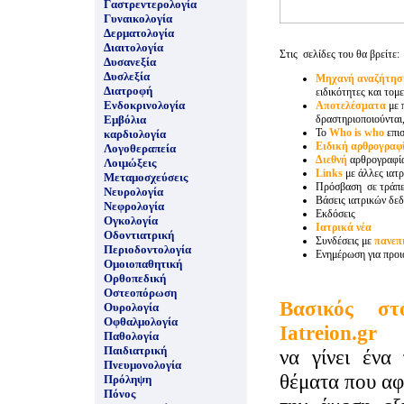
Γαστρεντερολογία
Γυναικολογία
Δερματολογία
Διαιτολογία
Στις σελίδες του θα βρείτε:
Δυσανεξία
Δυσλεξία
Μηχανή αναζήτησ
Διατροφή
ειδικότητες και τομε
Ενδοκρινολογία
Αποτελέσματα
με 
Εμβόλια
δραστηριοποιούνται,
Το
Who is who
επι
καρδιολογία
Ειδική αρθρογραφ
Λογοθεραπεία
Διεθνή
αρθρογραφί
Λοιμώξεις
Links
με άλλες ιατρ
Μεταμοσχεύσεις
Πρόσβαση σε τράπε
Νευρολογία
Βάσεις ιατρικών δε
Νεφρολογία
Εκδόσεις
Ογκολογία
Ιατρικά νέα
Οδοντιατρική
Συνδέσεις με
πανεπ
Περιοδοντολογία
Ενημέρωση για προι
Ομοιοπαθητική
Ορθοπεδική
Οστεοπόρωση
Βασικός σ
Ουρολογία
Οφθαλμολογία
Iatreion.gr
Παθολογία
Παιδιατρική
να γίνει ένα 
Πνευμονολογία
θέματα που α
Πρόληψη
Πόνος