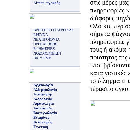
στις μέρες μας
Αίτηση εγγραφής
πληροφορίες κ
διάφορες πηγέ
Ολο και περισ
ΒΡΕΙΤΕ ΤΟ ΓΙΑΤΡΟ ΣΑΣ
σήμερα ψάχνου
ΕΡΕΥΝΑ
ΝΕΑ ΠΡΟΪΟΝΤΑ
πληροφορίες γ
ΟΡΟΙ ΧΡΗΣΗΣ
τους ή ακόμα 
ΕΦΗΜΕΡΙΕΣ
ΝΟΣΟΚΟΜΕΙΩΝ
ποιότητας της 
DRIVE ME
Ετσι βρίσκοντα
καταιγιστικές 
το δίλημμα τη
Αγγειολογία
τέραστιο όγκο
Αλλεργιολογία
Αλτσχάιμερ
Ανδρολογία
Αιματολογία
Αυτοάνοσες
Βιοτεχνολογία
Βιταμίνες
Βελονισμός
Γενετική