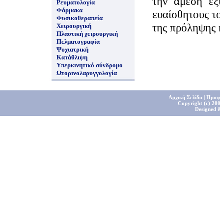
την άμεση ε
Ρευματολογία
Φάρμακα
ευαίσθητους τ
Φυσικοθεραπεία
της πρόληψης κ
Χειρουργική
Πλαστική χειρουργική
Πελματογραφία
Ψυχιατρική
Κατάθλιψη
Υπερκινητικό σύνδρομο
Ωτορινολαρυγγολογία
Αρχική Σελίδα
|
Προφ
Copyright (c) 200
Designed 