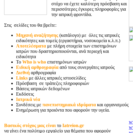
στόχο να έχετε καλύτερη πρόσβαση και
περισσότερες έγκυρες πληροφορίες για
την ιατρική φροντίδα.
Στις σελίδες του θα βρείτε:
Μηχανή αναζήτησης
(κατάλογο) με όλες τις ιατρικές
ειδικότητες και τομείς (εργαστήρια, νοσοκομεία κ.λ.π.)
Αποτελέσματα
με πλήρη στοιχεία των επιστημόνων
ιατρών που δραστηριοποιούνται, ανά περιοχή και
ειδικότητα
Το
Who is who
επιστημόνων ιατρών
Ειδική αρθρογραφία
από τους συνεργάτες ιατρούς
Διεθνή
αρθρογραφία
Links
με άλλες ιατρικές ιστοσελίδες
Πρόσβαση σε τράπεζες πληροφοριών
Βάσεις ιατρικών δεδομένων
Εκδόσεις
Ιατρικά νέα
Συνδέσεις με
πανεπιστημιακά ιδρύματα
και οργανισμούς
Ενημέρωση για προιόντα που αφορούν την υγεία.
ww
Βασικός στόχος μας είναι
το
Iatreion.gr
ww
να γίνει ένα πολύτιμο εργαλείο για θέματα που αφορούν
ww