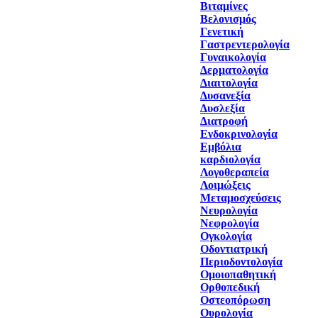
Βιταμίνες
Βελονισμός
Γενετική
Γαστρεντερολογία
Γυναικολογία
Δερματολογία
Διαιτολογία
Δυσανεξία
Δυσλεξία
Διατροφή
Ενδοκρινολογία
Εμβόλια
καρδιολογία
Λογοθεραπεία
Λοιμώξεις
Μεταμοσχεύσεις
Νευρολογία
Νεφρολογία
Ογκολογία
Οδοντιατρική
Περιοδοντολογία
Ομοιοπαθητική
Ορθοπεδική
Οστεοπόρωση
Ουρολογία