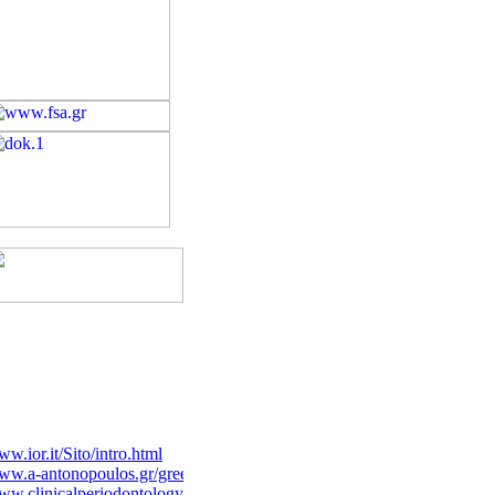
w.ior.it/Sito/intro.html
w.a-antonopoulos.gr/greek/
w.clinicalperiodontology.gr