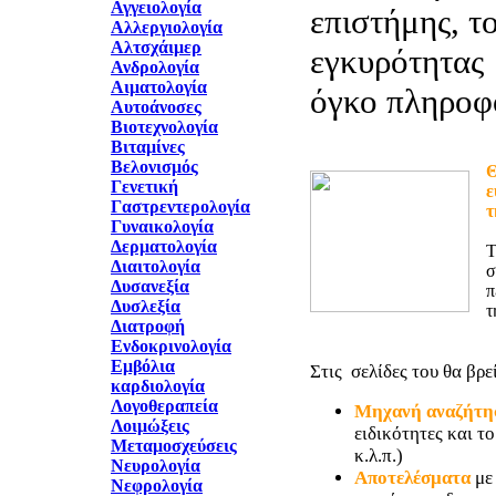
Αγγειολογία
επιστήμης, τ
Αλλεργιολογία
Αλτσχάιμερ
εγκυρότητας 
Ανδρολογία
Αιματολογία
όγκο πληροφ
Αυτοάνοσες
Βιοτεχνολογία
Βιταμίνες
Βελονισμός
Θ
Γενετική
ε
Γαστρεντερολογία
τ
Γυναικολογία
Δερματολογία
T
Διαιτολογία
σ
Δυσανεξία
π
Δυσλεξία
τ
Διατροφή
Ενδοκρινολογία
Εμβόλια
Στις σελίδες του θα βρεί
καρδιολογία
Λογοθεραπεία
Μηχανή αναζήτη
Λοιμώξεις
ειδικότητες και τ
Μεταμοσχεύσεις
κ.λ.π.)
Νευρολογία
Αποτελέσματα
με
Νεφρολογία