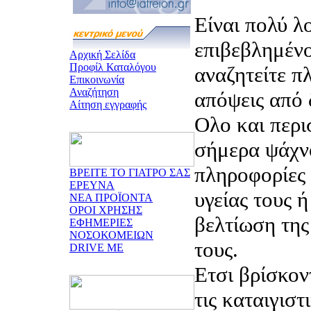
Είναι πολύ λ
επιβεβλημένο
Αρχική Σελίδα
Προφίλ Καταλόγου
αναζητείτε π
Επικοινωνία
Αναζήτηση
απόψεις από 
Αίτηση εγγραφής
Ολο και περι
σήμερα ψάχν
πληροφορίες 
ΒΡΕΙΤΕ ΤΟ ΓΙΑΤΡΟ ΣΑΣ
ΕΡΕΥΝΑ
υγείας τους 
ΝΕΑ ΠΡΟΪΟΝΤΑ
ΟΡΟΙ ΧΡΗΣΗΣ
βελτίωση της
ΕΦΗΜΕΡΙΕΣ
ΝΟΣΟΚΟΜΕΙΩΝ
τους.
DRIVE ME
Ετσι βρίσκον
τις καταιγιστ