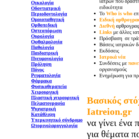
ιατρών που δραστη
Ογκολογία
ειδικότητα
Οδοντιατρική
Το
Who is who
επ
Περιοδοντολογία
Ομοιοπαθητική
Ειδική αρθρογρα
Ορθοπεδική
Διεθνή
αρθρογραφ
Οστεοπόρωση
Links
με άλλες ιατ
Ουρολογία
Πρόσβαση σε τρά
Οφθαλμολογία
Βάσεις ιατρικών 
Παθολογία
Εκδόσεις
Παιδιατρική
Ιατρικά νέα
Πνευμονολογία
Συνδέσεις με
πανε
Πρόληψη
οργανισμούς
Πόνος
Ρευματολογία
Ενημέρωση για πρ
Φάρμακα
Φυσικοθεραπεία
Χειρουργική
Πλαστική χειρουργική
Βασικός στό
Πελματογραφία
Ψυχιατρική
Iatreion.gr
Κατάθλιψη
Υπερκινητικό σύνδρομο
να γίνει ένα 
Ωτορινολαρυγγολογία
για θέματα π