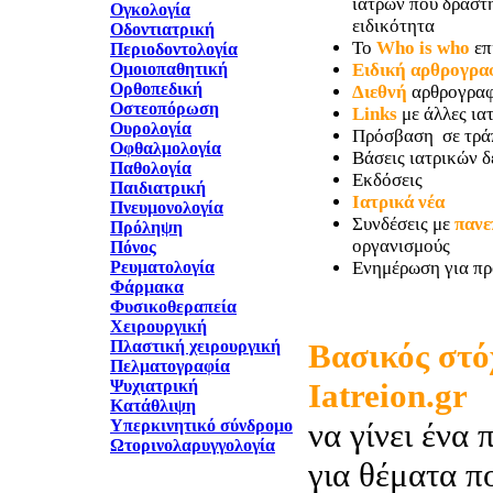
ιατρών που δραστη
Ογκολογία
ειδικότητα
Οδοντιατρική
Το
Who is who
επ
Περιοδοντολογία
Ομοιοπαθητική
Ειδική αρθρογρα
Ορθοπεδική
Διεθνή
αρθρογραφ
Οστεοπόρωση
Links
με άλλες ιατ
Ουρολογία
Πρόσβαση σε τρά
Οφθαλμολογία
Βάσεις ιατρικών 
Παθολογία
Εκδόσεις
Παιδιατρική
Ιατρικά νέα
Πνευμονολογία
Συνδέσεις με
πανε
Πρόληψη
οργανισμούς
Πόνος
Ρευματολογία
Ενημέρωση για πρ
Φάρμακα
Φυσικοθεραπεία
Χειρουργική
Πλαστική χειρουργική
Βασικός στό
Πελματογραφία
Ψυχιατρική
Iatreion.gr
Κατάθλιψη
Υπερκινητικό σύνδρομο
να γίνει ένα 
Ωτορινολαρυγγολογία
για θέματα π