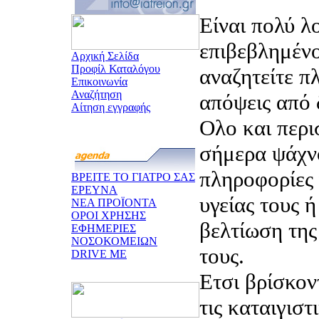
Είναι πολύ λ
επιβεβλημένο
Αρχική Σελίδα
Προφίλ Καταλόγου
αναζητείτε π
Επικοινωνία
Αναζήτηση
απόψεις από 
Αίτηση εγγραφής
Ολο και περι
σήμερα ψάχν
πληροφορίες 
ΒΡΕΙΤΕ ΤΟ ΓΙΑΤΡΟ ΣΑΣ
ΕΡΕΥΝΑ
υγείας τους 
ΝΕΑ ΠΡΟΪΟΝΤΑ
ΟΡΟΙ ΧΡΗΣΗΣ
βελτίωση της
ΕΦΗΜΕΡΙΕΣ
ΝΟΣΟΚΟΜΕΙΩΝ
τους.
DRIVE ME
Ετσι βρίσκον
τις καταιγιστ