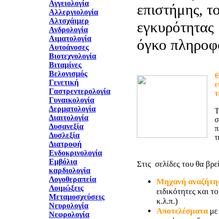
Αγγειολογία
επιστήμης, τ
Αλλεργιολογία
Αλτσχάιμερ
εγκυρότητας 
Ανδρολογία
Αιματολογία
όγκο πληροφ
Αυτοάνοσες
Βιοτεχνολογία
Βιταμίνες
Βελονισμός
Θ
Γενετική
ε
Γαστρεντερολογία
τ
Γυναικολογία
Δερματολογία
T
Διαιτολογία
σ
Δυσανεξία
π
Δυσλεξία
τ
Διατροφή
Ενδοκρινολογία
Εμβόλια
Στις σελίδες του θα βρεί
καρδιολογία
Λογοθεραπεία
Μηχανή αναζήτη
Λοιμώξεις
ειδικότητες και τ
Μεταμοσχεύσεις
κ.λ.π.)
Νευρολογία
Αποτελέσματα
με
Νεφρολογία