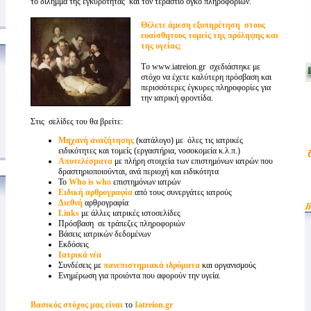
το δίλημμα της εγκυρότητας και τον τέραστιο όγκο πληροφοριών.
Θέλετε άμεση εξυπηρέτηση στους
ευαίσθητους τομείς της πρόληψης και
της υγείας;
Tο www.iatreion.gr σχεδιάστηκε με
στόχο να έχετε καλύτερη πρόσβαση και
περισσότερες έγκυρες πληροφορίες για
την ιατρική φροντίδα.
Στις σελίδες του θα βρείτε:
Μηχανή αναζήτησης
(κατάλογο) με όλες τις ιατρικές
ειδικότητες και τομείς (εργαστήρια, νοσοκομεία κ.λ.π.)
Αποτελέσματα
με πλήρη στοιχεία των επιστημόνων ιατρών που
δραστηριοποιούνται, ανά περιοχή και ειδικότητα
Το
Who is who
επιστημόνων ιατρών
Ειδική αρθρογραφία
από τους συνεργάτες ιατρούς
Διεθνή
αρθρογραφία
Links
με άλλες ιατρικές ιστοσελίδες
Πρόσβαση σε τράπεζες πληροφοριών
Βάσεις ιατρικών δεδομένων
Εκδόσεις
Ιατρικά νέα
Συνδέσεις με
πανεπιστημιακά ιδρύματα
και οργανισμούς
Ενημέρωση για προιόντα που αφορούν την υγεία.
Βασικός στόχος μας είναι
το
Iatreion.gr