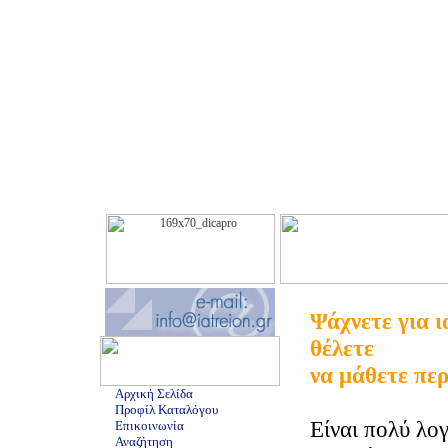
Ψάχνετε για ι
θέλετε
να μάθετε πε
Αρχική Σελίδα
Προφίλ Καταλόγου
Είναι πολύ λο
Επικοινωνία
Αναζήτηση