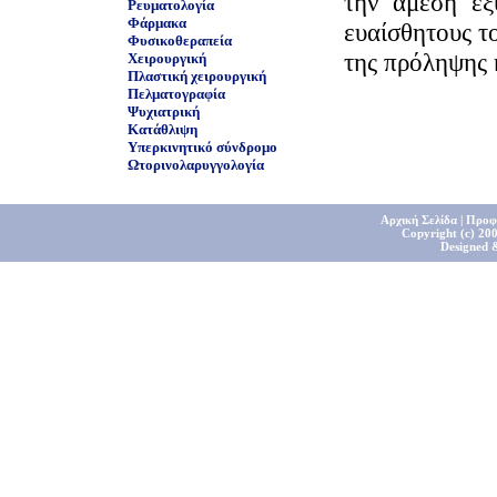
την άμεση ε
Ρευματολογία
Φάρμακα
ευαίσθητους τ
Φυσικοθεραπεία
της πρόληψης κ
Χειρουργική
Πλαστική χειρουργική
Πελματογραφία
Ψυχιατρική
Κατάθλιψη
Υπερκινητικό σύνδρομο
Ωτορινολαρυγγολογία
Αρχική Σελίδα
|
Προφ
Copyright (c) 200
Designed 