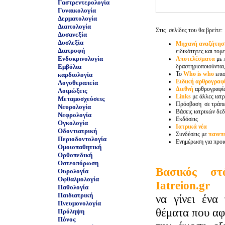
Γαστρεντερολογία
Γυναικολογία
Δερματολογία
Διαιτολογία
Στις σελίδες του θα βρείτε:
Δυσανεξία
Δυσλεξία
Μηχανή αναζήτησ
Διατροφή
ειδικότητες και τομε
Ενδοκρινολογία
Αποτελέσματα
με 
Εμβόλια
δραστηριοποιούνται,
Το
Who is who
επι
καρδιολογία
Ειδική αρθρογραφ
Λογοθεραπεία
Διεθνή
αρθρογραφί
Λοιμώξεις
Links
με άλλες ιατρ
Μεταμοσχεύσεις
Πρόσβαση σε τράπε
Νευρολογία
Βάσεις ιατρικών δε
Νεφρολογία
Εκδόσεις
Ογκολογία
Ιατρικά νέα
Οδοντιατρική
Συνδέσεις με
πανεπ
Περιοδοντολογία
Ενημέρωση για προι
Ομοιοπαθητική
Ορθοπεδική
Οστεοπόρωση
Βασικός σ
Ουρολογία
Οφθαλμολογία
Iatreion.gr
Παθολογία
Παιδιατρική
να γίνει ένα 
Πνευμονολογία
θέματα που α
Πρόληψη
Πόνος