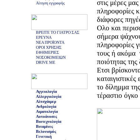
στις μέρες μας
Αίτηση εγγραφής
πληροφορίες κ
διάφορες πηγέ
Ολο και περισ
ΒΡΕΙΤΕ ΤΟ ΓΙΑΤΡΟ ΣΑΣ
σήμερα ψάχνου
ΕΡΕΥΝΑ
ΝΕΑ ΠΡΟΪΟΝΤΑ
πληροφορίες γ
ΟΡΟΙ ΧΡΗΣΗΣ
τους ή ακόμα 
ΕΦΗΜΕΡΙΕΣ
ΝΟΣΟΚΟΜΕΙΩΝ
ποιότητας της 
DRIVE ME
Ετσι βρίσκοντα
καταιγιστικές 
το δίλημμα τη
Αγγειολογία
τέραστιο όγκο
Αλλεργιολογία
Αλτσχάιμερ
Ανδρολογία
Αιματολογία
Αυτοάνοσες
Βιοτεχνολογία
Βιταμίνες
Βελονισμός
Γενετική