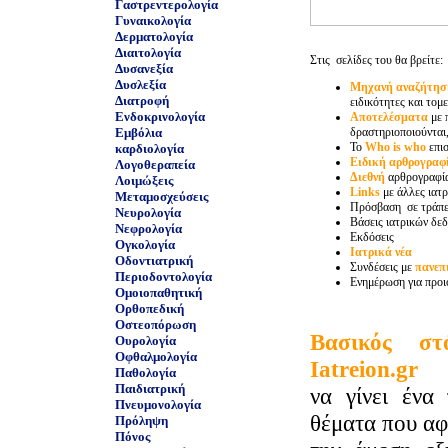
Γαστρεντερολογία
Γυναικολογία
Δερματολογία
Διαιτολογία
Στις σελίδες του θα βρείτε:
Δυσανεξία
Δυσλεξία
Μηχανή αναζήτησ
Διατροφή
ειδικότητες και τομε
Ενδοκρινολογία
Αποτελέσματα
με 
Εμβόλια
δραστηριοποιούνται,
Το
Who is who
επι
καρδιολογία
Ειδική αρθρογραφ
Λογοθεραπεία
Διεθνή
αρθρογραφί
Λοιμώξεις
Links
με άλλες ιατρ
Μεταμοσχεύσεις
Πρόσβαση σε τράπε
Νευρολογία
Βάσεις ιατρικών δε
Νεφρολογία
Εκδόσεις
Ογκολογία
Ιατρικά νέα
Οδοντιατρική
Συνδέσεις με
πανεπ
Περιοδοντολογία
Ενημέρωση για προι
Ομοιοπαθητική
Ορθοπεδική
Οστεοπόρωση
Βασικός σ
Ουρολογία
Οφθαλμολογία
Iatreion.gr
Παθολογία
Παιδιατρική
να γίνει ένα 
Πνευμονολογία
θέματα που α
Πρόληψη
Πόνος