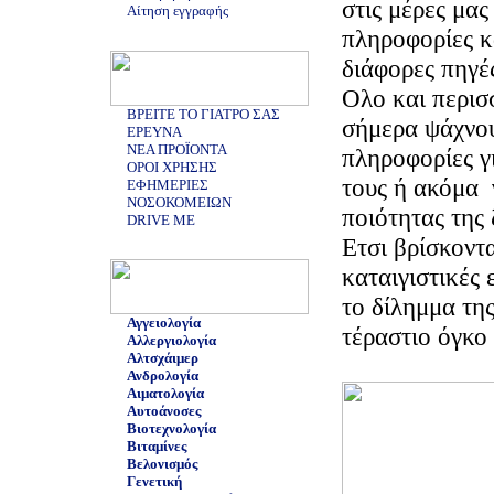
στις μέρες μας
Αίτηση εγγραφής
πληροφορίες κ
διάφορες πηγέ
Ολο και περισ
ΒΡΕΙΤΕ ΤΟ ΓΙΑΤΡΟ ΣΑΣ
σήμερα ψάχνου
ΕΡΕΥΝΑ
ΝΕΑ ΠΡΟΪΟΝΤΑ
πληροφορίες γ
ΟΡΟΙ ΧΡΗΣΗΣ
τους ή ακόμα 
ΕΦΗΜΕΡΙΕΣ
ΝΟΣΟΚΟΜΕΙΩΝ
ποιότητας της 
DRIVE ME
Ετσι βρίσκοντα
καταιγιστικές 
το δίλημμα τη
Αγγειολογία
τέραστιο όγκο
Αλλεργιολογία
Αλτσχάιμερ
Ανδρολογία
Αιματολογία
Αυτοάνοσες
Βιοτεχνολογία
Βιταμίνες
Βελονισμός
Γενετική