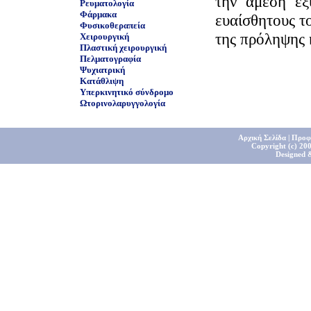
την άμεση ε
Ρευματολογία
Φάρμακα
ευαίσθητους τ
Φυσικοθεραπεία
της πρόληψης κ
Χειρουργική
Πλαστική χειρουργική
Πελματογραφία
Ψυχιατρική
Κατάθλιψη
Υπερκινητικό σύνδρομο
Ωτορινολαρυγγολογία
Αρχική Σελίδα
|
Προφ
Copyright (c) 200
Designed 