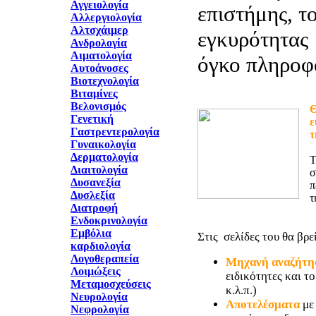
Αγγειολογία
επιστήμης, τ
Αλλεργιολογία
Αλτσχάιμερ
εγκυρότητας 
Ανδρολογία
Αιματολογία
όγκο πληροφ
Αυτοάνοσες
Βιοτεχνολογία
Βιταμίνες
Βελονισμός
Θ
Γενετική
ε
Γαστρεντερολογία
τ
Γυναικολογία
Δερματολογία
T
Διαιτολογία
σ
Δυσανεξία
π
Δυσλεξία
τ
Διατροφή
Ενδοκρινολογία
Εμβόλια
Στις σελίδες του θα βρεί
καρδιολογία
Λογοθεραπεία
Μηχανή αναζήτη
Λοιμώξεις
ειδικότητες και τ
Μεταμοσχεύσεις
κ.λ.π.)
Νευρολογία
Αποτελέσματα
με
Νεφρολογία