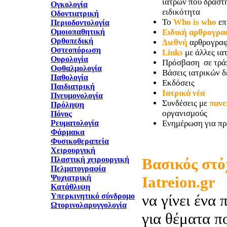
ιατρών που δραστη
Ογκολογία
ειδικότητα
Οδοντιατρική
Το
Who is who
επ
Περιοδοντολογία
Ομοιοπαθητική
Ειδική αρθρογρα
Ορθοπεδική
Διεθνή
αρθρογραφ
Οστεοπόρωση
Links
με άλλες ιατ
Ουρολογία
Πρόσβαση σε τρά
Οφθαλμολογία
Βάσεις ιατρικών 
Παθολογία
Εκδόσεις
Παιδιατρική
Ιατρικά νέα
Πνευμονολογία
Συνδέσεις με
πανε
Πρόληψη
οργανισμούς
Πόνος
Ρευματολογία
Ενημέρωση για πρ
Φάρμακα
Φυσικοθεραπεία
Χειρουργική
Πλαστική χειρουργική
Βασικός στό
Πελματογραφία
Ψυχιατρική
Iatreion.gr
Κατάθλιψη
Υπερκινητικό σύνδρομο
να γίνει ένα 
Ωτορινολαρυγγολογία
για θέματα π