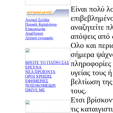
Είναι πολύ λ
επιβεβλημένο
Αρχική Σελίδα
Προφίλ Καταλόγου
αναζητείτε π
Επικοινωνία
Αναζήτηση
απόψεις από 
Αίτηση εγγραφής
Ολο και περι
σήμερα ψάχν
πληροφορίες 
ΒΡΕΙΤΕ ΤΟ ΓΙΑΤΡΟ ΣΑΣ
ΕΡΕΥΝΑ
υγείας τους 
ΝΕΑ ΠΡΟΪΟΝΤΑ
ΟΡΟΙ ΧΡΗΣΗΣ
βελτίωση της
ΕΦΗΜΕΡΙΕΣ
ΝΟΣΟΚΟΜΕΙΩΝ
τους.
DRIVE ME
Ετσι βρίσκον
τις καταιγιστ