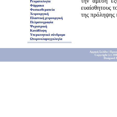
την άμεση ε
Ρευματολογία
Φάρμακα
ευαίσθητους τ
Φυσικοθεραπεία
της πρόληψης κ
Χειρουργική
Πλαστική χειρουργική
Πελματογραφία
Ψυχιατρική
Κατάθλιψη
Υπερκινητικό σύνδρομο
Ωτορινολαρυγγολογία
Αρχική Σελίδα
|
Προφ
Copyright (c) 200
Designed 