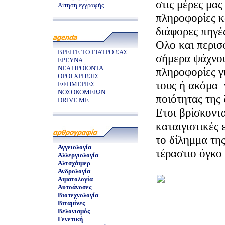
στις μέρες μας
Αίτηση εγγραφής
πληροφορίες κ
διάφορες πηγέ
Ολο και περισ
ΒΡΕΙΤΕ ΤΟ ΓΙΑΤΡΟ ΣΑΣ
σήμερα ψάχνου
ΕΡΕΥΝΑ
ΝΕΑ ΠΡΟΪΟΝΤΑ
πληροφορίες γ
ΟΡΟΙ ΧΡΗΣΗΣ
τους ή ακόμα 
ΕΦΗΜΕΡΙΕΣ
ΝΟΣΟΚΟΜΕΙΩΝ
ποιότητας της 
DRIVE ME
Ετσι βρίσκοντα
καταιγιστικές 
το δίλημμα τη
Αγγειολογία
τέραστιο όγκο
Αλλεργιολογία
Αλτσχάιμερ
Ανδρολογία
Αιματολογία
Αυτοάνοσες
Βιοτεχνολογία
Βιταμίνες
Βελονισμός
Γενετική