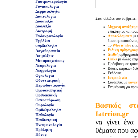
Γαστρεντερολογία
Γυναικολογία
Δερματολογία
Διαιτολογία
Στις σελίδες του θα βρείτε:
Δυσανεξία
Δυσλεξία
Μηχανή αναζήτησ
Διατροφή
ειδικότητες και τομε
Ενδοκρινολογία
Αποτελέσματα
με 
Εμβόλια
δραστηριοποιούνται,
Το
Who is who
επι
καρδιολογία
Ειδική αρθρογραφ
Λογοθεραπεία
Διεθνή
αρθρογραφί
Λοιμώξεις
Links
με άλλες ιατρ
Μεταμοσχεύσεις
Πρόσβαση σε τράπε
Νευρολογία
Βάσεις ιατρικών δε
Νεφρολογία
Εκδόσεις
Ογκολογία
Ιατρικά νέα
Οδοντιατρική
Συνδέσεις με
πανεπ
Περιοδοντολογία
Ενημέρωση για προι
Ομοιοπαθητική
Ορθοπεδική
Οστεοπόρωση
Βασικός σ
Ουρολογία
Οφθαλμολογία
Iatreion.gr
Παθολογία
Παιδιατρική
να γίνει ένα 
Πνευμονολογία
θέματα που α
Πρόληψη
Πόνος