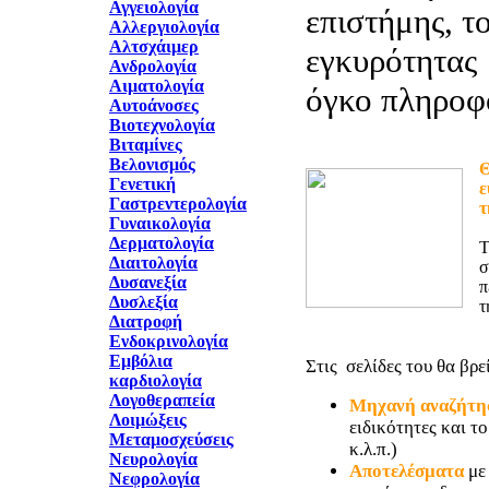
Αγγειολογία
επιστήμης, τ
Αλλεργιολογία
Αλτσχάιμερ
εγκυρότητας 
Ανδρολογία
Αιματολογία
όγκο πληροφ
Αυτοάνοσες
Βιοτεχνολογία
Βιταμίνες
Βελονισμός
Θ
Γενετική
ε
Γαστρεντερολογία
τ
Γυναικολογία
Δερματολογία
T
Διαιτολογία
σ
Δυσανεξία
π
Δυσλεξία
τ
Διατροφή
Ενδοκρινολογία
Εμβόλια
Στις σελίδες του θα βρεί
καρδιολογία
Λογοθεραπεία
Μηχανή αναζήτη
Λοιμώξεις
ειδικότητες και τ
Μεταμοσχεύσεις
κ.λ.π.)
Νευρολογία
Αποτελέσματα
με
Νεφρολογία