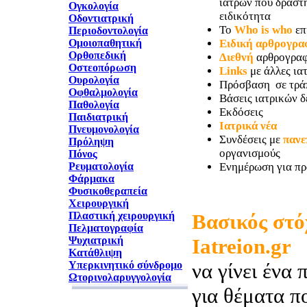
ιατρών που δραστη
Ογκολογία
ειδικότητα
Οδοντιατρική
Το
Who is who
επ
Περιοδοντολογία
Ομοιοπαθητική
Ειδική αρθρογρα
Ορθοπεδική
Διεθνή
αρθρογραφ
Οστεοπόρωση
Links
με άλλες ιατ
Ουρολογία
Πρόσβαση σε τρά
Οφθαλμολογία
Βάσεις ιατρικών 
Παθολογία
Εκδόσεις
Παιδιατρική
Ιατρικά νέα
Πνευμονολογία
Συνδέσεις με
πανε
Πρόληψη
οργανισμούς
Πόνος
Ρευματολογία
Ενημέρωση για πρ
Φάρμακα
Φυσικοθεραπεία
Χειρουργική
Πλαστική χειρουργική
Βασικός στό
Πελματογραφία
Ψυχιατρική
Iatreion.gr
Κατάθλιψη
Υπερκινητικό σύνδρομο
να γίνει ένα 
Ωτορινολαρυγγολογία
για θέματα π