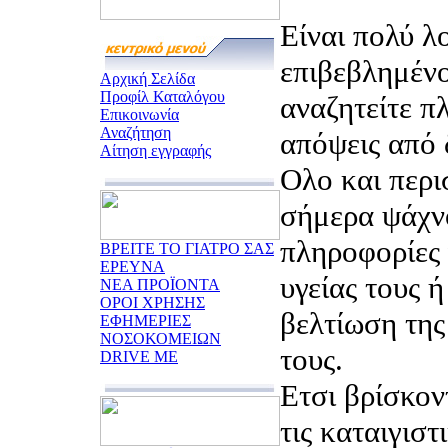
Είναι πολύ λ
επιβεβλημένο
Αρχική Σελίδα
Προφίλ Καταλόγου
αναζητείτε π
Επικοινωνία
Αναζήτηση
απόψεις από 
Αίτηση εγγραφής
Ολο και περι
σήμερα ψάχν
πληροφορίες 
ΒΡΕΙΤΕ ΤΟ ΓΙΑΤΡΟ ΣΑΣ
ΕΡΕΥΝΑ
υγείας τους 
ΝΕΑ ΠΡΟΪΟΝΤΑ
ΟΡΟΙ ΧΡΗΣΗΣ
βελτίωση της
ΕΦΗΜΕΡΙΕΣ
ΝΟΣΟΚΟΜΕΙΩΝ
τους.
DRIVE ME
Ετσι βρίσκον
τις καταιγιστ