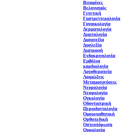
Βιταμίνες
Βελονισμός
Γενετική
Γαστρεντερολογία
Γυναικολογία
Δερματολογία
Διαιτολογία
Δυσανεξία
Δυσλεξία
Διατροφή
Ενδοκρινολογία
Εμβόλια
καρδιολογία
Λογοθεραπεία
Λοιμώξεις
Μεταμοσχεύσεις
Νευρολογία
Νεφρολογία
Ογκολογία
Οδοντιατρική
Περιοδοντολογία
Ομοιοπαθητική
Ορθοπεδική
Οστεοπόρωση
Ουρολογία