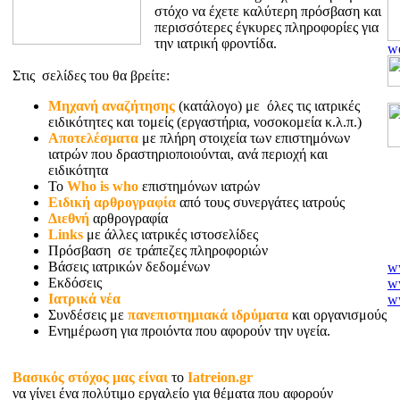
στόχο να έχετε καλύτερη πρόσβαση και
περισσότερες έγκυρες πληροφορίες για
την ιατρική φροντίδα.
Στις σελίδες του θα βρείτε:
Μηχανή αναζήτησης
(κατάλογο) με όλες τις ιατρικές
ειδικότητες και τομείς (εργαστήρια, νοσοκομεία κ.λ.π.)
Αποτελέσματα
με πλήρη στοιχεία των επιστημόνων
ιατρών που δραστηριοποιούνται, ανά περιοχή και
ειδικότητα
Το
Who is who
επιστημόνων ιατρών
Ειδική αρθρογραφία
από τους συνεργάτες ιατρούς
Διεθνή
αρθρογραφία
Links
με άλλες ιατρικές ιστοσελίδες
Πρόσβαση σε τράπεζες πληροφοριών
w
Βάσεις ιατρικών δεδομένων
w
Εκδόσεις
ww
Ιατρικά νέα
ww
Συνδέσεις με
πανεπιστημιακά ιδρύματα
και οργανισμούς
w
Ενημέρωση για προιόντα που αφορούν την υγεία.
ww
ww
nu
Βασικός στόχος μας είναι
το
Iatreion.gr
po
να γίνει ένα πολύτιμο εργαλείο για θέματα που αφορούν