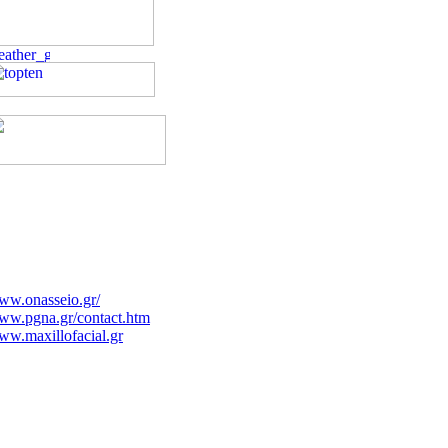
ww.onasseio.gr/
ww.pgna.gr/contact.htm
w.maxillofacial.gr
w.clinicalperiodontology.gr
ww.kat-hosp.gr
w.kapositas.gr/index.php
w.fyssas.gr/
tritionalcare.blogspot.com/2007/12/blog-
st_4591.html