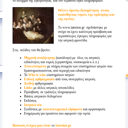
το δίλημμα της εγκυρότητας και τον τέραστιο όγκο πληροφοριών.
Θέλετε άμεση εξυπηρέτηση στους
ευαίσθητους τομείς της πρόληψης και
της υγείας;
Tο www.iatreion.gr σχεδιάστηκε με
στόχο να έχετε καλύτερη πρόσβαση και
περισσότερες έγκυρες πληροφορίες για
την ιατρική φροντίδα.
Στις σελίδες του θα βρείτε:
Μηχανή αναζήτησης
(κατάλογο) με όλες τις ιατρικές
ειδικότητες και τομείς (εργαστήρια, νοσοκομεία κ.λ.π.)
Αποτελέσματα
με πλήρη στοιχεία των επιστημόνων ιατρών που
δραστηριοποιούνται, ανά περιοχή και ειδικότητα
Το
Who is who
επιστημόνων ιατρών
Ειδική αρθρογραφία
από τους συνεργάτες ιατρούς
Διεθνή
αρθρογραφία
Links
με άλλες ιατρικές ιστοσελίδες
Πρόσβαση σε τράπεζες πληροφοριών
Βάσεις ιατρικών δεδομένων
Εκδόσεις
Ιατρικά νέα
Συνδέσεις με
πανεπιστημιακά ιδρύματα
και οργανισμούς
Ενημέρωση για προιόντα που αφορούν την υγεία.
Βασικός στόχος μας είναι
το
Iatreion.gr