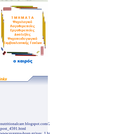
nutritionalcare.blogspot.com/2007/12/blog-
post_4591.html
www.syggros-hosp.gr/nav_1.htm