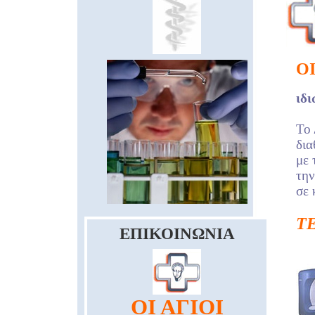
Ο
ιδι
Το 
δια
με 
την
σε 
Τ
ΕΠΙΚΟΙΝΩΝΙΑ
ΟΙ ΑΓΙΟΙ